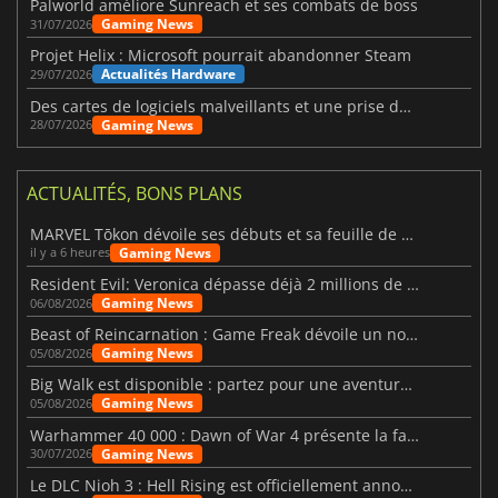
Palworld améliore Sunreach et ses combats de boss
Gaming News
31/07/2026
Projet Helix : Microsoft pourrait abandonner Steam
Actualités Hardware
29/07/2026
Des cartes de logiciels malveillants et une prise de contrôle de Discord ont touché Meccha Chameleon
Gaming News
28/07/2026
ACTUALITÉS, BONS PLANS
MARVEL Tōkon dévoile ses débuts et sa feuille de route
Gaming News
il y a 6 heures
Resident Evil: Veronica dépasse déjà 2 millions de wishlists
Gaming News
06/08/2026
Beast of Reincarnation : Game Freak dévoile un nouveau pari
Gaming News
05/08/2026
Big Walk est disponible : partez pour une aventure entre amis
Gaming News
05/08/2026
Warhammer 40 000 : Dawn of War 4 présente la faction des Nécrons
Gaming News
30/07/2026
Le DLC Nioh 3 : Hell Rising est officiellement annoncé