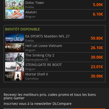
Doloc Town
5.09€
Eneba
Akatori
6.10€
Kinguin
BIENTÔT DISPONIBLE
EA SPORTS Madden NFL 27
59.80€
Eneba
Hell Let Loose Vietnam
26.10€
Kinguin
The Sinking City 2
39.00€
Gamesplanet US
STEINS;GATE RE BOOT
23.01€
Kinguin
Mortal Shell II
39.99€
Carrefour
Recevez les meilleurs prix, codes promo et tous les bons
plans Gamer
Inscrivez vous à la newsletter DLCompare