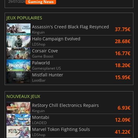
Gaming News
29/07/2026
JEUX POPULAIRES
Assassin's Creed Black Flag Resynced
37.75€
Kinguin
Halo Campaign Evolved
28.68€
LDShop
Corsair Cove
16.77€
Game Boost
Palworld
18.20€
Gamesplanet US
Mistfall Hunter
15.95€
LootBar
NOUVEAUX JEUX
ReStory Chill Electronics Repairs
6.93€
Kinguin
Montabi
12.09€
LOADED
Marvel Tokon Fighting Souls
41.22€
LDShop