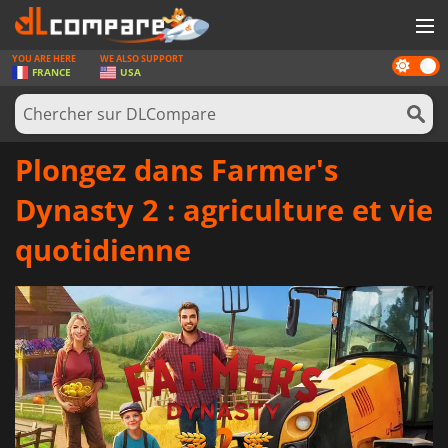
YOU ARE HERE
WE ALSO SUPPORT
Dark
JEUX
FRANCE
USA
mode
CARTES PRÉPAYÉES
LOGICIELS
Plongez dans Farmer's
CONCOURS
Dynasty 2 : agriculture et vie
MATÉRIEL
quotidienne
NEWS
SE CONNECTER OU S'INSCRIRE