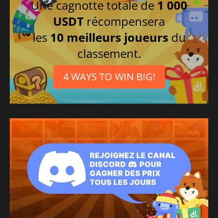
Une cagnotte totale de
1 000
USDT
récompensera
les
10 meilleurs joueurs
du
classement.
4 WAYS TO WIN BIG!