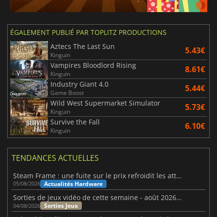
ÉGALEMENT PUBLIÉ PAR TOPLITZ PRODUCTIONS
Aztecs The Last Sun
5.43€
Kinguin
Vampires Bloodlord Rising
8.61€
Kinguin
Industry Giant 4.0
5.44€
Game Boost
Wild West Supermarket Simulator
5.73€
Kinguin
Survive the Fall
6.10€
Kinguin
TENDANCES ACTUELLES
Steam Frame : une fuite sur le prix refroidit les attentes VR
Actualités Hardware
05/08/2026
Sorties de jeux vidéo de cette semaine - août 2026 (semaine 32)
Sorties Jeux
04/08/2026