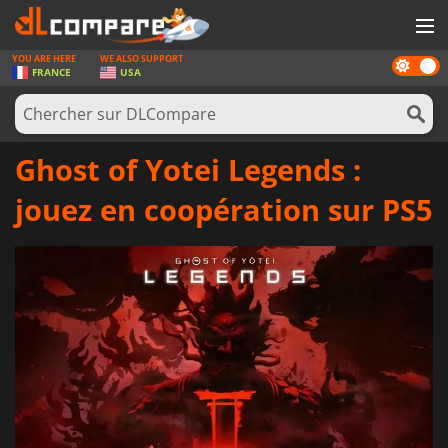
YOU ARE HERE
WE ALSO SUPPORT
Dark
JEUX
FRANCE
USA
mode
CARTES PRÉPAYÉES
LOGICIELS
Ghost of Yotei Legends :
CONCOURS
jouez en coopération sur PS5
MATÉRIEL
NEWS
SE CONNECTER OU S'INSCRIRE