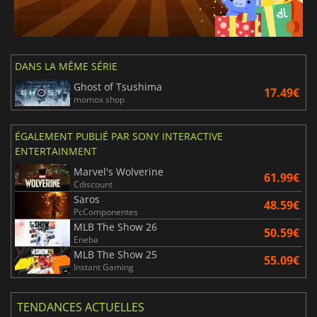
DANS LA MÊME SÉRIE
Ghost of Tsushima
17.49€
momox shop
ÉGALEMENT PUBLIÉ PAR SONY INTERACTIVE
ENTERTAINMENT
Marvel's Wolverine
61.99€
Cdiscount
Saros
48.59€
PcComponentes
MLB The Show 26
50.59€
Eneba
MLB The Show 25
55.09€
Instant Gaming
TENDANCES ACTUELLES