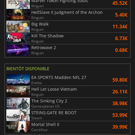
Marvel Tokon Fighting Souls
45.52€
Kinguin
HellSlave II Judgment of the Archon
5.40€
Kinguin
Big Walk
11.34€
Kinguin
Kill The Shadow
6.73€
Kinguin
Retrowave 2
0.68€
Kinguin
BIENTÔT DISPONIBLE
EA SPORTS Madden NFL 27
59.80€
Eneba
Hell Let Loose Vietnam
26.11€
Kinguin
The Sinking City 2
38.98€
Gamesplanet US
STEINS;GATE RE BOOT
53.99€
Steam
Mortal Shell II
39.99€
Carrefour