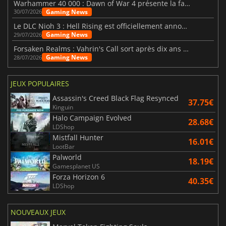
Warhammer 40 000 : Dawn of War 4 présente la faction des Nécrons
Gaming News
30/07/2026
Le DLC Nioh 3 : Hell Rising est officiellement annoncé
Gaming News
29/07/2026
Forsaken Realms : Vahrin's Call sort après dix ans de développement
Gaming News
28/07/2026
JEUX POPULAIRES
Assassin's Creed Black Flag Resynced
37.75€
Kinguin
Halo Campaign Evolved
28.68€
LDShop
Mistfall Hunter
16.01€
LootBar
Palworld
18.19€
Gamesplanet US
Forza Horizon 6
40.35€
LDShop
NOUVEAUX JEUX