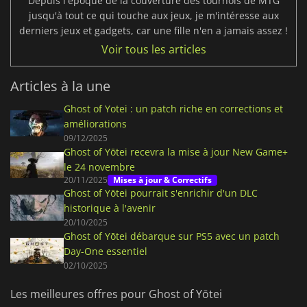
Depuis l'époque de la couverture des tournois de MTG
jusqu'à tout ce qui touche aux jeux, je m'intéresse aux
derniers jeux et gadgets, car une fille n'en a jamais assez !
Voir tous les articles
Articles à la une
Ghost of Yotei : un patch riche en corrections et
améliorations
09/12/2025
Ghost of Yōtei recevra la mise à jour New Game+
le 24 novembre
20/11/2025
Mises à jour & Correctifs
Ghost of Yōtei pourrait s'enrichir d'un DLC
historique à l'avenir
20/10/2025
Ghost of Yōtei débarque sur PS5 avec un patch
Day-One essentiel
02/10/2025
Les meilleures offres pour Ghost of Yōtei