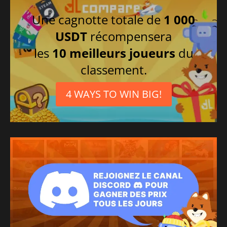
Une cagnotte totale de
1 000
USDT
récompensera
les
10 meilleurs joueurs
du
classement.
4 WAYS TO WIN BIG!