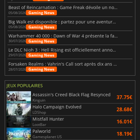
Beast of Reincarnation : Game Freak dévoile un nouveau pari
Gaming News
05/08/2026
Big Walk est disponible : partez pour une aventure entre amis
Gaming News
05/08/2026
Warhammer 40 000 : Dawn of War 4 présente la faction des Nécrons
Gaming News
30/07/2026
Le DLC Nioh 3 : Hell Rising est officiellement annoncé
Gaming News
29/07/2026
Forsaken Realms : Vahrin's Call sort après dix ans de développement
Gaming News
28/07/2026
JEUX POPULAIRES
Assassin's Creed Black Flag Resynced
37.75€
Kinguin
Halo Campaign Evolved
28.68€
LDShop
Mistfall Hunter
16.01€
LootBar
Palworld
18.19€
Gamesplanet US