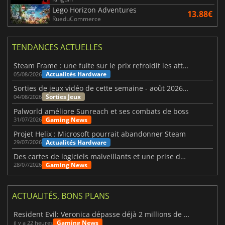
Lego Horizon Adventures
13.88€
RueduCommerce
TENDANCES ACTUELLES
Steam Frame : une fuite sur le prix refroidit les attentes VR
Actualités Hardware
05/08/2026
Sorties de jeux vidéo de cette semaine - août 2026 (semaine 32)
Sorties Jeux
04/08/2026
Palworld améliore Sunreach et ses combats de boss
Gaming News
31/07/2026
Projet Helix : Microsoft pourrait abandonner Steam
Actualités Hardware
29/07/2026
Des cartes de logiciels malveillants et une prise de contrôle de Discord ont touché Meccha Chameleon
Gaming News
28/07/2026
ACTUALITÉS, BONS PLANS
Resident Evil: Veronica dépasse déjà 2 millions de wishlists
Gaming News
il y a 22 heures