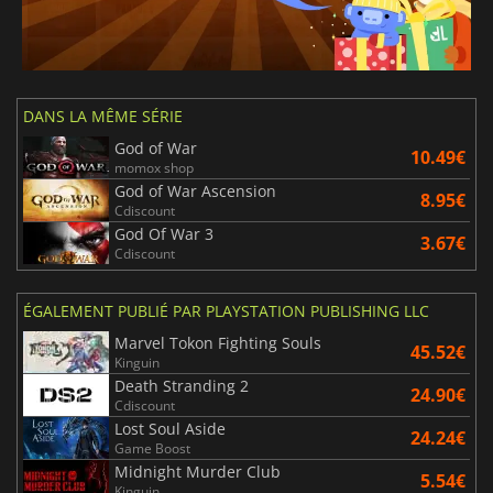
DANS LA MÊME SÉRIE
God of War
10.49€
momox shop
God of War Ascension
8.95€
Cdiscount
God Of War 3
3.67€
Cdiscount
ÉGALEMENT PUBLIÉ PAR PLAYSTATION PUBLISHING LLC
Marvel Tokon Fighting Souls
45.52€
Kinguin
Death Stranding 2
24.90€
Cdiscount
Lost Soul Aside
24.24€
Game Boost
Midnight Murder Club
5.54€
Kinguin