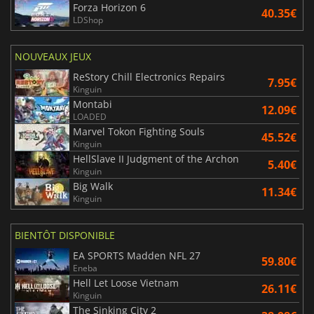
Forza Horizon 6
40.35€
LDShop
NOUVEAUX JEUX
ReStory Chill Electronics Repairs
7.95€
Kinguin
Montabi
12.09€
LOADED
Marvel Tokon Fighting Souls
45.52€
Kinguin
HellSlave II Judgment of the Archon
5.40€
Kinguin
Big Walk
11.34€
Kinguin
BIENTÔT DISPONIBLE
EA SPORTS Madden NFL 27
59.80€
Eneba
Hell Let Loose Vietnam
26.11€
Kinguin
The Sinking City 2