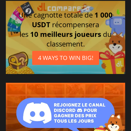
Une cagnotte totale de
1 000
USDT
récompensera
les
10 meilleurs joueurs
du
classement.
4 WAYS TO WIN BIG!