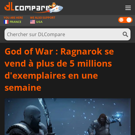
YOU ARE HERE
WE ALSO SUPPORT
Dark
JEUX
FRANCE
USA
mode
CARTES PRÉPAYÉES
LOGICIELS
God of War : Ragnarok se
CONCOURS
vend à plus de 5 millions
MATÉRIEL
d'exemplaires en une
NEWS
semaine
SE CONNECTER OU S'INSCRIRE