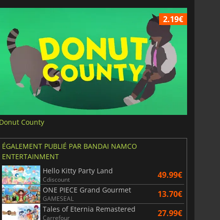
2.19€
Donut County
ÉGALEMENT PUBLIÉ PAR BANDAI NAMCO
ENTERTAINMENT
Hello Kitty Party Land
49.99€
Cdiscount
ONE PIECE Grand Gourmet
13.70€
GAMESEAL
Tales of Eternia Remastered
27.99€
Carrefour