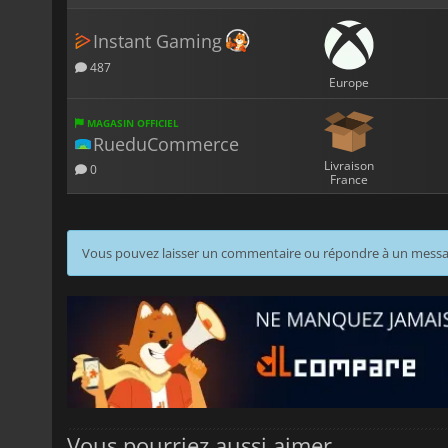
Instant Gaming
487
Europe
MAGASIN OFFICIEL
RueduCommerce
Livraison
0
France
Vous pouvez laisser un commentaire ou répondre à un mess
Vous pourriez aussi aimer