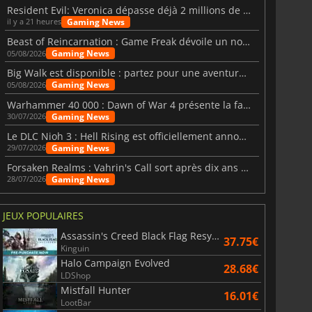
Resident Evil: Veronica dépasse déjà 2 millions de wishlists
Gaming News
il y a 21 heures
Beast of Reincarnation : Game Freak dévoile un nouveau pari
Gaming News
05/08/2026
Big Walk est disponible : partez pour une aventure entre amis
Gaming News
05/08/2026
Warhammer 40 000 : Dawn of War 4 présente la faction des Nécrons
Gaming News
30/07/2026
Le DLC Nioh 3 : Hell Rising est officiellement annoncé
Gaming News
29/07/2026
Forsaken Realms : Vahrin's Call sort après dix ans de développement
Gaming News
28/07/2026
JEUX POPULAIRES
Assassin's Creed Black Flag Resynced
37.75€
Kinguin
Halo Campaign Evolved
28.68€
LDShop
Mistfall Hunter
16.01€
LootBar