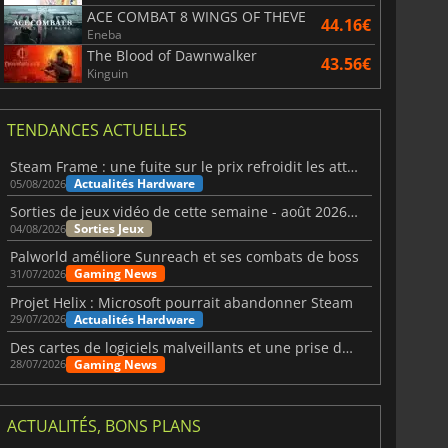
ACE COMBAT 8 WINGS OF THEVE
44.16€
Eneba
The Blood of Dawnwalker
43.56€
Kinguin
TENDANCES ACTUELLES
Steam Frame : une fuite sur le prix refroidit les attentes VR
Actualités Hardware
05/08/2026
Sorties de jeux vidéo de cette semaine - août 2026 (semaine 32)
Sorties Jeux
04/08/2026
Palworld améliore Sunreach et ses combats de boss
Gaming News
31/07/2026
Projet Helix : Microsoft pourrait abandonner Steam
Actualités Hardware
29/07/2026
Des cartes de logiciels malveillants et une prise de contrôle de Discord ont touché Meccha Chameleon
Gaming News
28/07/2026
ACTUALITÉS, BONS PLANS