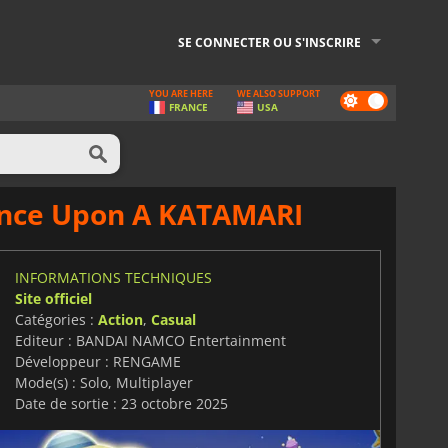
SE CONNECTER OU S'INSCRIRE
YOU ARE HERE
WE ALSO SUPPORT
Dark
FRANCE
USA
mode
 Once Upon A KATAMARI
INFORMATIONS TECHNIQUES
Site officiel
Catégories :
Action
,
Casual
Editeur : BANDAI NAMCO Entertainment
Développeur : RENGAME
Mode(s) : Solo, Multiplayer
Date de sortie : 23 octobre 2025