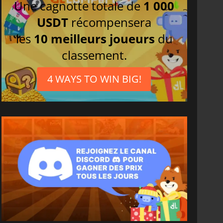
Une cagnotte totale de
1 000
USDT
récompensera
les
10 meilleurs joueurs
du
classement.
4 WAYS TO WIN BIG!