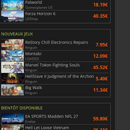
Palworld
18.19€
Gamesplanet US
Forza Horizon 6
40.35€
LDShop
NOUVEAUX JEUX
ReStory Chill Electronics Repairs
7.95€
Kinguin
Montabi
12.09€
LOADED
Marvel Tokon Fighting Souls
45.52€
Kinguin
HellSlave II Judgment of the Archon
5.40€
Kinguin
Big Walk
11.34€
Kinguin
BIENTÔT DISPONIBLE
EA SPORTS Madden NFL 27
59.80€
Eneba
Hell Let Loose Vietnam