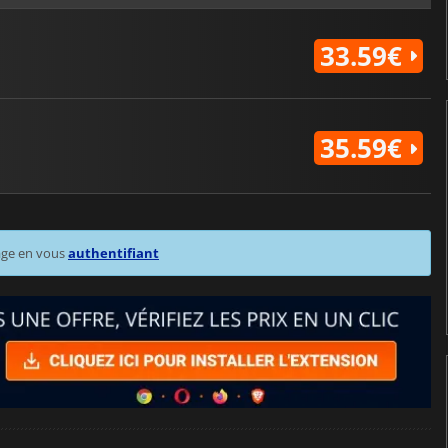
33.59€
35.59€
age en vous
authentifiant