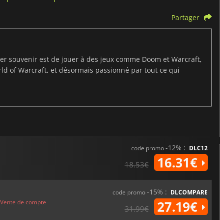
Partager
ier souvenir est de jouer à des jeux comme Doom et Warcraft,
d of Warcraft, et désormais passionné par tout ce qui
I
-12% :
code promo
DLC12
16.31€
18.53€
-15% :
code promo
DLCOMPARE
Vente de compte
27.19€
31.99€