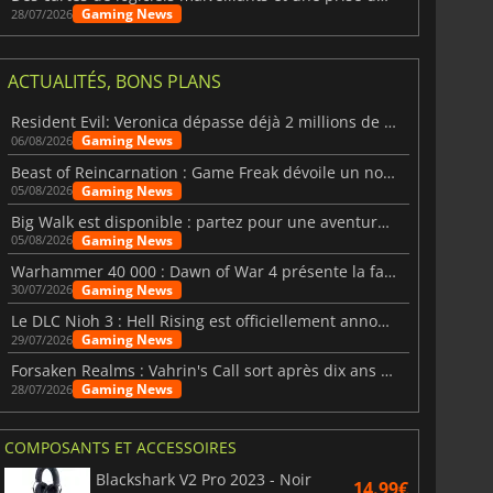
Gaming News
28/07/2026
ACTUALITÉS, BONS PLANS
Resident Evil: Veronica dépasse déjà 2 millions de wishlists
Gaming News
06/08/2026
Beast of Reincarnation : Game Freak dévoile un nouveau pari
Gaming News
05/08/2026
Big Walk est disponible : partez pour une aventure entre amis
Gaming News
05/08/2026
Warhammer 40 000 : Dawn of War 4 présente la faction des Nécrons
Gaming News
30/07/2026
Le DLC Nioh 3 : Hell Rising est officiellement annoncé
Gaming News
29/07/2026
Forsaken Realms : Vahrin's Call sort après dix ans de développement
Gaming News
28/07/2026
COMPOSANTS ET ACCESSOIRES
Blackshark V2 Pro 2023 - Noir
14.99€