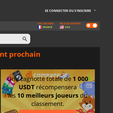
SE CONNECTER OU S'INSCRIRE
YOU ARE HERE
WE ALSO SUPPORT
Dark
FRANCE
USA
mode
ent prochain
Une cagnotte totale de
1 000
USDT
récompensera
les
10 meilleurs joueurs
du
classement.