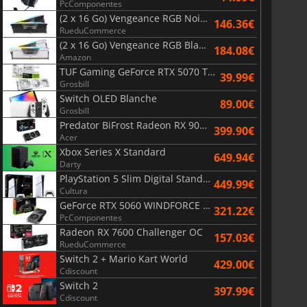
PcComponentes
(2 x 16 Go) Vengeance RGB Noir AMD Expo 6000 MHz - CAS 30
146.36€
RueduCommerce
(2 x 16 Go) Vengeance RGB Blanc 6400 MHz - CAS 32
184.08€
Amazon
TUF Gaming GeForce RTX 5070 Ti OC White Edition 16GB
39.99€
Grosbill
Switch OLED Blanche
89.00€
Grosbill
Predator BiFrost Radeon RX 9070 XT OC 16 Go
399.90€
Acer
Xbox Series X Standard
649.94€
Darty
PlayStation 5 Slim Digital Standard
449.99€
Cultura
GeForce RTX 5060 WINDFORCE OC 8G
321.22€
PcComponentes
Radeon RX 7600 Challenger OC
157.03€
RueduCommerce
Switch 2 + Mario Kart World
429.00€
Cdiscount
Switch 2
397.99€
Cdiscount