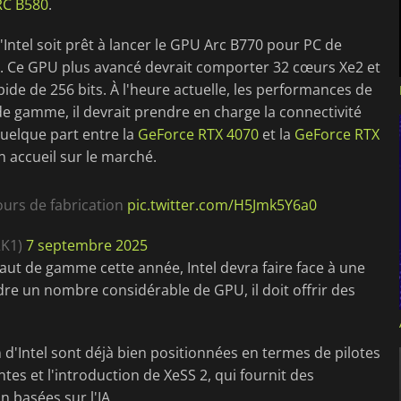
RC B580
.
u'Intel soit prêt à lancer le GPU Arc B770 pour PC de
 Ce GPU plus avancé devrait comporter 32 cœurs Xe2 et
de de 256 bits. À l'heure actuelle, les performances de
de gamme, il devrait prendre en charge la connectivité
quelque part entre la
GeForce RTX 4070
et la
GeForce RTX
on accueil sur le marché.
ours de fabrication
pic.twitter.com/H5Jmk5Y6a0
2K1)
7 septembre 2025
ut de gamme cette année, Intel devra faire face à une
re un nombre considérable de GPU, il doit offrir des
d'Intel sont déjà bien positionnées en termes de pilotes
tes et l'introduction de XeSS 2, qui fournit des
 basées sur l'IA.