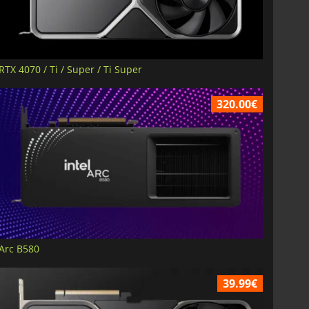
RTX 4070 / Ti / Super / Ti Super
320.00€
Arc B580
39.99€