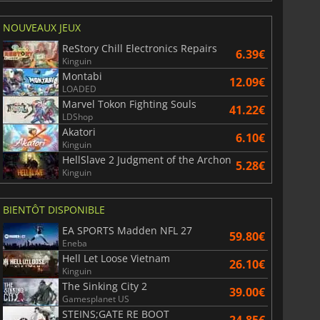
NOUVEAUX JEUX
ReStory Chill Electronics Repairs
6.39€
Kinguin
Montabi
12.09€
LOADED
Marvel Tokon Fighting Souls
41.22€
LDShop
Akatori
6.10€
Kinguin
HellSlave 2 Judgment of the Archon
5.28€
Kinguin
BIENTÔT DISPONIBLE
EA SPORTS Madden NFL 27
59.80€
Eneba
Hell Let Loose Vietnam
26.10€
Kinguin
The Sinking City 2
39.00€
Gamesplanet US
STEINS;GATE RE BOOT
24.85€