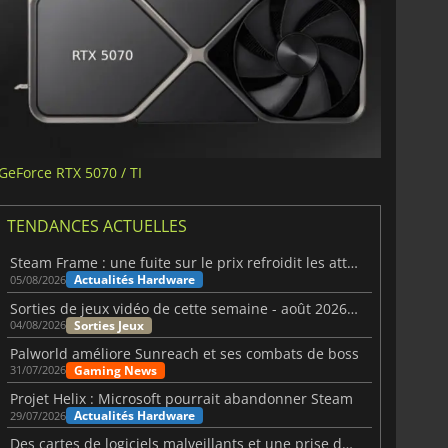
GeForce RTX 5070 / TI
TENDANCES ACTUELLES
Steam Frame : une fuite sur le prix refroidit les attentes VR
Actualités Hardware
05/08/2026
Sorties de jeux vidéo de cette semaine - août 2026 (semaine 32)
Sorties Jeux
04/08/2026
Palworld améliore Sunreach et ses combats de boss
Gaming News
31/07/2026
Projet Helix : Microsoft pourrait abandonner Steam
Actualités Hardware
29/07/2026
Des cartes de logiciels malveillants et une prise de contrôle de Discord ont touché Meccha Chameleon