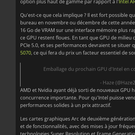
option plus haut de gamme par rapport à l'
Intel A
Qu'est-ce que cela implique ? Il est fort possible q
bureau en novembre ou décembre de cette année.
16 Go de VRAM sur une interface mémoire plus rapi
ce GPU restent floues. En tant que GPU de milieu 
PCIe 5.0, et ses performances devraient se situer 
5070
, ce qui fera du prix un facteur essentiel de s
Emballage du prochain GPU d'Intel en c
- Haze (@Haze
AMD et Nvidia ayant déjà sorti de nouveaux GPU ha
concurrence importante. Pour qu'Intel puisse vend
performances solides à un prix attractif.
Les cartes graphiques Arc de deuxième génération 
et de fonctionnalités, avec des mises à jour fréquen
technologies Super Resolution et Frame Generation