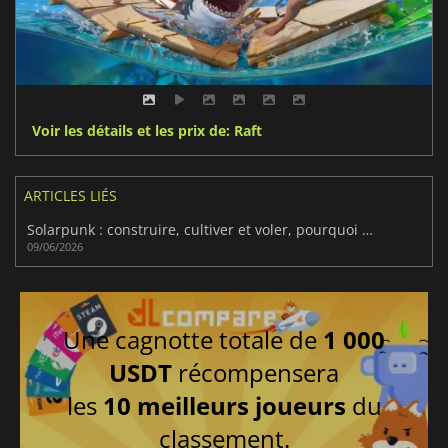
Voir les détails et les prix de: Raft
ARTICLES LIÉS
Solarpunk : construire, cultiver et voler, pourquoi on adore
09/06/2026
Une cagnotte totale de
1 000
USDT
récompensera
les
10 meilleurs joueurs
du
classement.