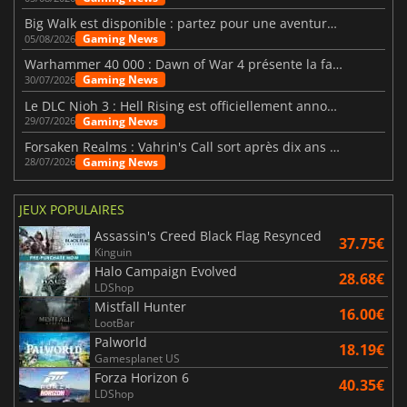
Big Walk est disponible : partez pour une aventure entre amis
Gaming News
05/08/2026
Warhammer 40 000 : Dawn of War 4 présente la faction des Nécrons
Gaming News
30/07/2026
Le DLC Nioh 3 : Hell Rising est officiellement annoncé
Gaming News
29/07/2026
Forsaken Realms : Vahrin's Call sort après dix ans de développement
Gaming News
28/07/2026
JEUX POPULAIRES
Assassin's Creed Black Flag Resynced
37.75€
Kinguin
Halo Campaign Evolved
28.68€
LDShop
Mistfall Hunter
16.00€
LootBar
Palworld
18.19€
Gamesplanet US
Forza Horizon 6
40.35€
LDShop