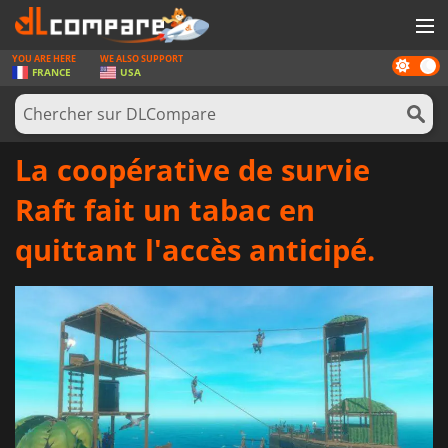
YOU ARE HERE
WE ALSO SUPPORT
Dark
JEUX
FRANCE
USA
mode
CARTES PRÉPAYÉES
LOGICIELS
La coopérative de survie
CONCOURS
Raft fait un tabac en
MATÉRIEL
quittant l'accès anticipé.
NEWS
SE CONNECTER OU S'INSCRIRE