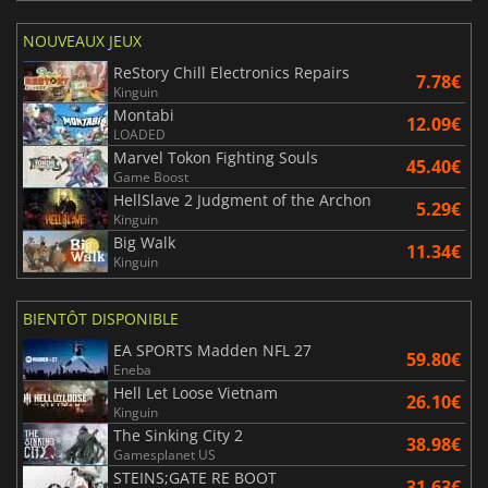
NOUVEAUX JEUX
ReStory Chill Electronics Repairs
7.78€
Kinguin
Montabi
12.09€
LOADED
Marvel Tokon Fighting Souls
45.40€
Game Boost
HellSlave 2 Judgment of the Archon
5.29€
Kinguin
Big Walk
11.34€
Kinguin
BIENTÔT DISPONIBLE
EA SPORTS Madden NFL 27
59.80€
Eneba
Hell Let Loose Vietnam
26.10€
Kinguin
The Sinking City 2
38.98€
Gamesplanet US
STEINS;GATE RE BOOT
31.63€