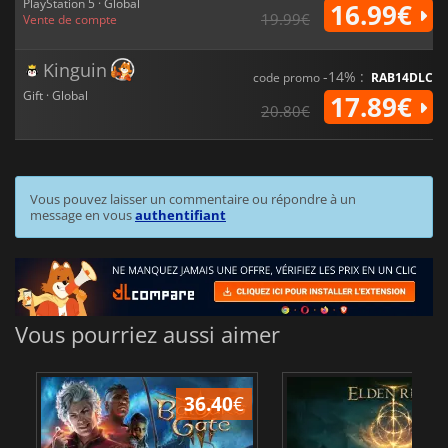
PlayStation 5 · Global
16.99€
19.99€
Vente de compte
Kinguin
-14% :
code promo
RAB14DLC
Gift · Global
17.89€
20.80€
Vous pouvez laisser un commentaire ou répondre à un
message en vous
authentifiant
Vous pourriez aussi aimer
36.40
€