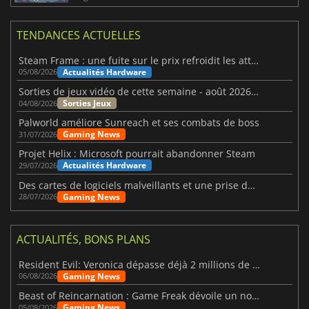
TENDANCES ACTUELLES
Steam Frame : une fuite sur le prix refroidit les attentes VR
Actualités Hardware
05/08/2026
Sorties de jeux vidéo de cette semaine - août 2026 (semaine 32)
Sorties Jeux
04/08/2026
Palworld améliore Sunreach et ses combats de boss
Gaming News
31/07/2026
Projet Helix : Microsoft pourrait abandonner Steam
Actualités Hardware
29/07/2026
Des cartes de logiciels malveillants et une prise de contrôle de Discord ont touché Meccha Chameleon
Gaming News
28/07/2026
ACTUALITÉS, BONS PLANS
Resident Evil: Veronica dépasse déjà 2 millions de wishlists
Gaming News
06/08/2026
Beast of Reincarnation : Game Freak dévoile un nouveau pari
Gaming News
05/08/2026