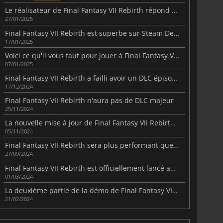
Le réalisateur de Final Fantasy VII Rebirth répond aux malentendus concernant la relation entre Cloud et Aerith
27/01/2025
Final Fantasy VII Rebirth est superbe sur Steam Deck
17/01/2025
Voici ce qu'il vous faut pour jouer à Final Fantasy VII Rebirth sur PC
07/01/2025
Final Fantasy VII Rebirth a failli avoir un DLC épisodique sur PC
17/12/2024
Final Fantasy VII Rebirth n'aura pas de DLC majeur
25/11/2024
La nouvelle mise à jour de Final Fantasy VII Rebirth améliore le RPG sur PlayStation 5 Pro
05/11/2024
Final Fantasy VII Rebirth sera plus performant que jamais sur PS5 Pro
27/09/2024
Final Fantasy VII Rebirth est officiellement lancé après 4 ans d'attente
01/03/2024
La deuxième partie de la démo de Final Fantasy VII Rebirth est disponible.
21/02/2024