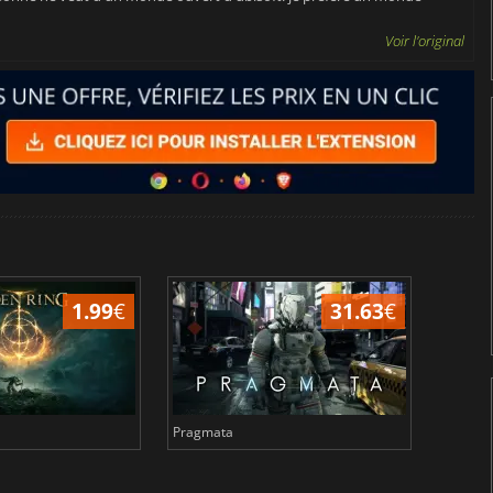
Voir l'original
1.99
€
31.63
€
Pragmata
Total 