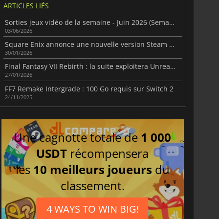
ARTICLES LIÉS
Sorties jeux vidéo de la semaine - Juin 2026 (Semaine 23)
03/06/2026
Square Enix annonce une nouvelle version Steam de Final Fantasy VII
30/01/2026
Final Fantasy VII Rebirth : la suite exploitera Unreal Engine 4
27/01/2026
FF7 Remake Intergrade : 100 Go requis sur Switch 2
24/11/2025
Une cagnotte totale de
1 000
USDT
récompensera
les
10 meilleurs joueurs
du
classement.
4 WAYS TO WIN BIG!