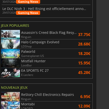
Gaming News
30/07/2026
Le DLC Nioh 3 : Hell Rising est officiellement annoncé
Gaming News
29/07/2026
JEUX POPULAIRES
Assassin's Creed Black Flag Resynced
37.75€
Kinguin
Halo Campaign Evolved
28.68€
LDShop
Palworld
18.20€
Gamesplanet US
Mistfall Hunter
15.95€
LootBar
6.75
€
15.48
€
EA SPORTS FC 27
45.28€
E.Leclerc
NOUVEAUX JEUX
ReStory Chill Electronics Repairs
War WARHAMMER 3
Lies Of P
6.95€
Kinguin
Montabi
12.09€
LOADED