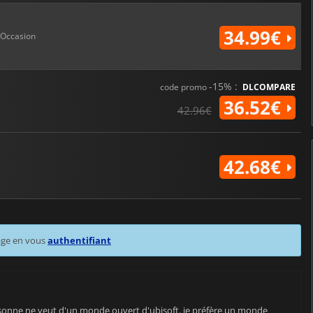
34.99€
Occasion
-15% :
code promo
DLCOMPARE
36.52€
42.96€
42.68€
age en vous
authentifiant
ersonne ne veut d'un monde ouvert d'ubisoft. je préfère un monde