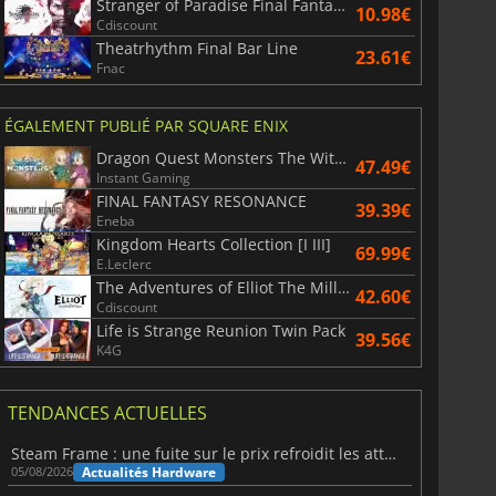
Stranger of Paradise Final Fantasy Origin
10.98€
Cdiscount
Theatrhythm Final Bar Line
23.61€
Fnac
ÉGALEMENT PUBLIÉ PAR SQUARE ENIX
Dragon Quest Monsters The Withered World
47.49€
Instant Gaming
FINAL FANTASY RESONANCE
39.39€
Eneba
Kingdom Hearts Collection [I III]
69.99€
E.Leclerc
The Adventures of Elliot The Millennium Tales
42.60€
Cdiscount
Life is Strange Reunion Twin Pack
39.56€
K4G
TENDANCES ACTUELLES
Steam Frame : une fuite sur le prix refroidit les attentes VR
Actualités Hardware
05/08/2026