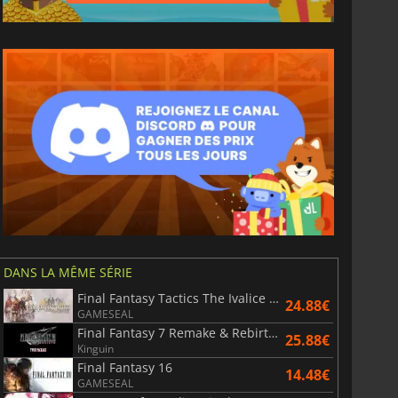
DANS LA MÊME SÉRIE
Final Fantasy Tactics The Ivalice Chronicles
24.88€
GAMESEAL
Final Fantasy 7 Remake & Rebirth Twin Pack
25.88€
Kinguin
Final Fantasy 16
14.48€
GAMESEAL