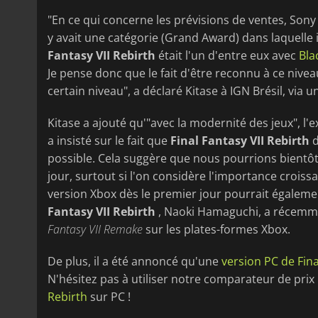
"En ce qui concerne les prévisions de ventes, Sony 
y avait une catégorie (Grand Award) dans laquelle 
Fantasy VII Rebirth
était l'un d'entre eux avec
Bla
Je pense donc que le fait d'être reconnu à ce nive
certain niveau", a déclaré Kitase à IGN Brésil, via
Kitase a ajouté qu'"avec la modernité des jeux", l'ex
a insisté sur le fait que
Final Fantasy VII Rebirth
d
possible. Cela suggère que nous pourrions bientôt 
jour, surtout si l'on considère l'importance croiss
version Xbox dès le premier jour pourrait égalemen
Fantasy VII Rebirth
, Naoki Hamaguchi, a récemme
Fantasy VII Remake
sur les plates-formes Xbox.
De plus, il a été annoncé qu'une
version PC de Fina
N'hésitez pas à utiliser notre comparateur de pri
Rebirth
sur PC !