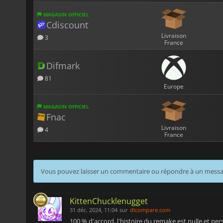
MAGASIN OFFICIEL
Cdiscount
Livraison
3
France
Difmark
81
Europe
MAGASIN OFFICIEL
Fnac
Livraison
4
France
Vous pouvez laisser un commentaire ou répondre à un mess
KittenChucklenugget
31 déc. 2024, 11:04
sur
dlcompare.com
100 % d'accord, l'histoire du remake est nulle et p