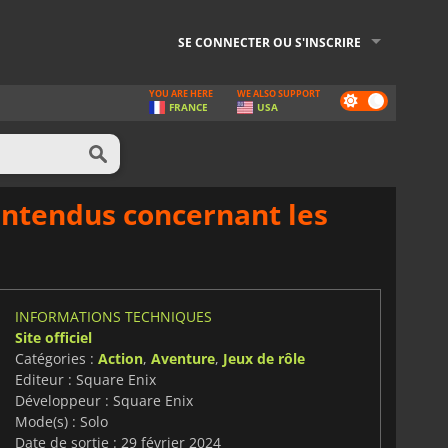
SE CONNECTER OU S'INSCRIRE
YOU ARE HERE
WE ALSO SUPPORT
Dark
FRANCE
USA
mode
entendus concernant les
INFORMATIONS TECHNIQUES
Site officiel
Catégories :
Action
,
Aventure
,
Jeux de rôle
Editeur : Square Enix
Développeur : Square Enix
Mode(s) : Solo
Date de sortie : 29 février 2024