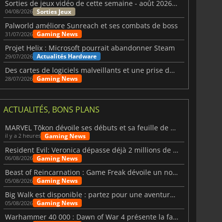
Sorties de jeux vidéo de cette semaine - août 2026 (semaine 32)
Sorties Jeux
04/08/2026
Palworld améliore Sunreach et ses combats de boss
Gaming News
31/07/2026
Projet Helix : Microsoft pourrait abandonner Steam
Actualités Hardware
29/07/2026
Des cartes de logiciels malveillants et une prise de contrôle de Discord ont touché Meccha Chameleon
Gaming News
28/07/2026
ACTUALITÉS, BONS PLANS
MARVEL Tōkon dévoile ses débuts et sa feuille de route
Gaming News
il y a 2 heures
Resident Evil: Veronica dépasse déjà 2 millions de wishlists
Gaming News
06/08/2026
Beast of Reincarnation : Game Freak dévoile un nouveau pari
Gaming News
05/08/2026
Big Walk est disponible : partez pour une aventure entre amis
Gaming News
05/08/2026
Warhammer 40 000 : Dawn of War 4 présente la faction des Nécrons