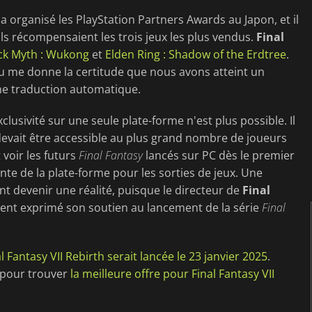
a organisé les PlayStation Partners Awards au Japon, et il
ils récompensaient les trois jeux les plus vendus.
Final
ck Myth : Wukong
et
Elden Ring : Shadow of the Erdtree
.
au me donne la certitude que nous avons atteint un
 une traduction automatique.
clusivité sur une seule plate-forme n'est plus possible. Il
evait être accessible au plus grand nombre de joueurs
voir les futurs
Final Fantasy
lancés sur PC dès le premier
ante de la plate-forme pour les sorties de jeux. Une
t devenir une réalité, puisque le directeur de
Final
nt exprimé son soutien au lancement de la série
Final
l Fantasy VII Rebirth serait lancée le 23 janvier 2025
.
x pour trouver
la meilleure offre pour Final Fantasy VII