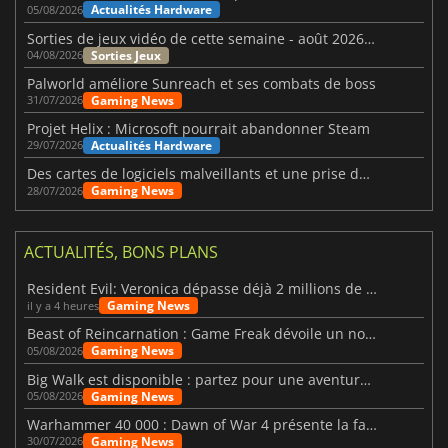
Actualités Hardware
05/08/2026
Sorties de jeux vidéo de cette semaine - août 2026 (semaine 32)
Sorties Jeux
04/08/2026
Palworld améliore Sunreach et ses combats de boss
Gaming News
31/07/2026
Projet Helix : Microsoft pourrait abandonner Steam
Actualités Hardware
29/07/2026
Des cartes de logiciels malveillants et une prise de contrôle de Discord ont touché Meccha Chameleon
Gaming News
28/07/2026
ACTUALITÉS, BONS PLANS
Resident Evil: Veronica dépasse déjà 2 millions de wishlists
Gaming News
il y a 4 heures
Beast of Reincarnation : Game Freak dévoile un nouveau pari
Gaming News
05/08/2026
Big Walk est disponible : partez pour une aventure entre amis
Gaming News
05/08/2026
Warhammer 40 000 : Dawn of War 4 présente la faction des Nécrons
Gaming News
30/07/2026