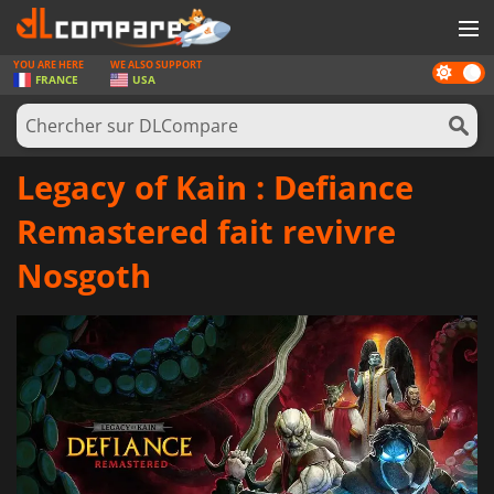
YOU ARE HERE
WE ALSO SUPPORT
Dark
JEUX
FRANCE
USA
mode
CARTES PRÉPAYÉES
LOGICIELS
Legacy of Kain : Defiance
CONCOURS
Remastered fait revivre
MATÉRIEL
Nosgoth
NEWS
SE CONNECTER OU S'INSCRIRE