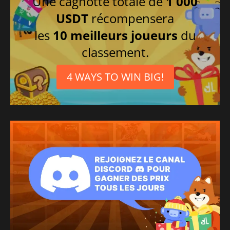
Une cagnotte totale de
1 000
USDT
récompensera
les
10 meilleurs joueurs
du
classement.
4 WAYS TO WIN BIG!