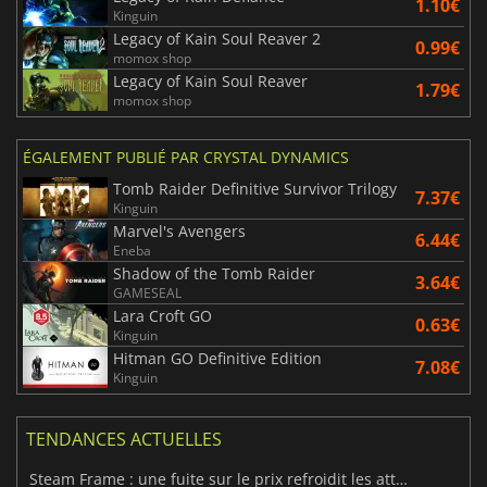
1.10€
Kinguin
Legacy of Kain Soul Reaver 2
0.99€
momox shop
Legacy of Kain Soul Reaver
1.79€
momox shop
ÉGALEMENT PUBLIÉ PAR CRYSTAL DYNAMICS
Tomb Raider Definitive Survivor Trilogy
7.37€
Kinguin
Marvel's Avengers
6.44€
Eneba
Shadow of the Tomb Raider
3.64€
GAMESEAL
Lara Croft GO
0.63€
Kinguin
Hitman GO Definitive Edition
7.08€
Kinguin
TENDANCES ACTUELLES
Steam Frame : une fuite sur le prix refroidit les attentes VR