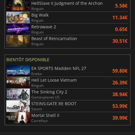
HellSlave II Judgment of the Archon
5.58€
Kinguin
Big Walk
11.34€
Kinguin
Retrowave 2
0.65€
Kinguin
Beast of Reincarnation
30.51€
Kinguin
BIENTÔT DISPONIBLE
EA SPORTS Madden NFL 27
59.80€
Eneba
Hell Let Loose Vietnam
26.39€
Kinguin
The Sinking City 2
38.94€
Gamesplanet US
STEINS;GATE RE BOOT
53.99€
Steam
Mortal Shell II
39.99€
Carrefour