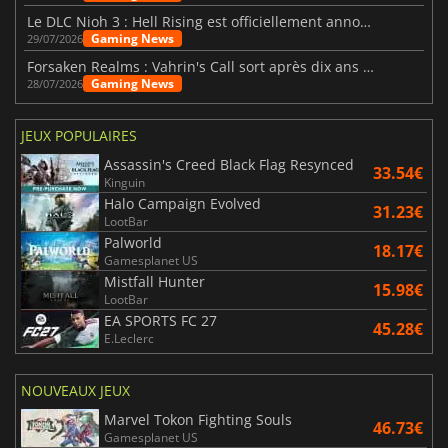
Le DLC Nioh 3 : Hell Rising est officiellement annoncé
Gaming News
29/07/2026
Forsaken Realms : Vahrin's Call sort après dix ans de développement
Gaming News
28/07/2026
JEUX POPULAIRES
Assassin's Creed Black Flag Resynced
33.54€
Kinguin
Halo Campaign Evolved
31.23€
LootBar
Palworld
18.17€
Gamesplanet US
Mistfall Hunter
15.98€
LootBar
EA SPORTS FC 27
45.28€
E.Leclerc
NOUVEAUX JEUX
Marvel Tokon Fighting Souls
46.73€
Gamesplanet US