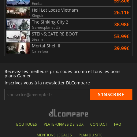
59.80€
Eneba
Hell Let Loose Vietnam
26.11€
Kinguin
The Sinking City 2
38.98€
Gamesplanet US
STEINS;GATE RE BOOT
53.99€
Steam
Mortal Shell II
39.99€
Carrefour
Recevez les meilleurs prix, codes promo et tous les bons
plans Gamer
Inscrivez vous à la newsletter DLCompare
BOUTIQUES
PLATEFORMES DE JEUX
CONTACT
FAQ
MENTIONS LEGALES
PLAN DU SITE