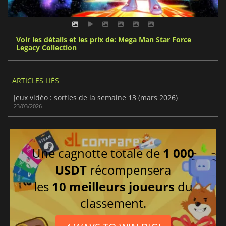
Voir les détails et les prix de: Mega Man Star Force
Legacy Collection
ARTICLES LIÉS
Jeux vidéo : sorties de la semaine 13 (mars 2026)
23/03/2026
Une cagnotte totale de
1 000
USDT
récompensera
les
10 meilleurs joueurs
du
classement.