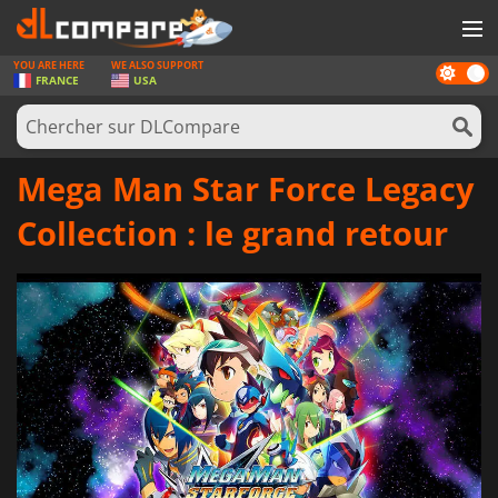
YOU ARE HERE
WE ALSO SUPPORT
Dark
JEUX
FRANCE
USA
mode
CARTES PRÉPAYÉES
LOGICIELS
Mega Man Star Force Legacy
CONCOURS
Collection : le grand retour
MATÉRIEL
NEWS
SE CONNECTER OU S'INSCRIRE