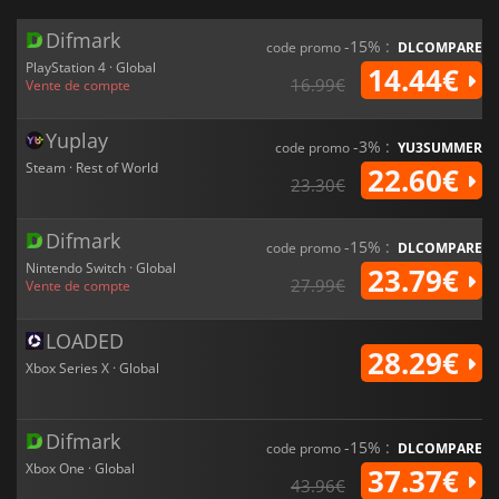
Difmark
-15% :
code promo
DLCOMPARE
PlayStation 4 · Global
14.44€
16.99€
Vente de compte
Yuplay
-3% :
code promo
YU3SUMMER
Steam · Rest of World
22.60€
23.30€
Difmark
-15% :
code promo
DLCOMPARE
Nintendo Switch · Global
23.79€
27.99€
Vente de compte
LOADED
28.29€
Xbox Series X · Global
Difmark
-15% :
code promo
DLCOMPARE
Xbox One · Global
37.37€
43.96€