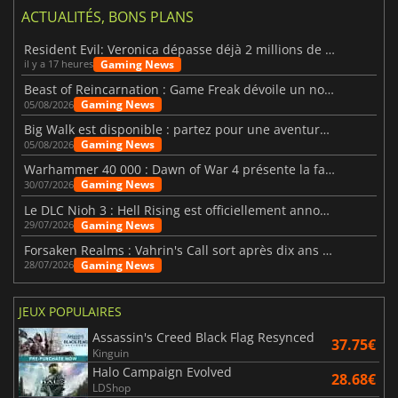
ACTUALITÉS, BONS PLANS
Resident Evil: Veronica dépasse déjà 2 millions de wishlists
Gaming News
il y a 17 heures
Beast of Reincarnation : Game Freak dévoile un nouveau pari
Gaming News
05/08/2026
Big Walk est disponible : partez pour une aventure entre amis
Gaming News
05/08/2026
Warhammer 40 000 : Dawn of War 4 présente la faction des Nécrons
Gaming News
30/07/2026
Le DLC Nioh 3 : Hell Rising est officiellement annoncé
Gaming News
29/07/2026
Forsaken Realms : Vahrin's Call sort après dix ans de développement
Gaming News
28/07/2026
JEUX POPULAIRES
Assassin's Creed Black Flag Resynced
37.75€
Kinguin
Halo Campaign Evolved
28.68€
LDShop