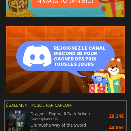
4 WAYS TO WIN BIG!
ÉGALEMENT PUBLIÉ PAR CAPCOM
Dragon's Dogma II Dark Arisen
26.24€
Gamesplanet UK
Onimusha Way of the Sword
44.06€
K4G