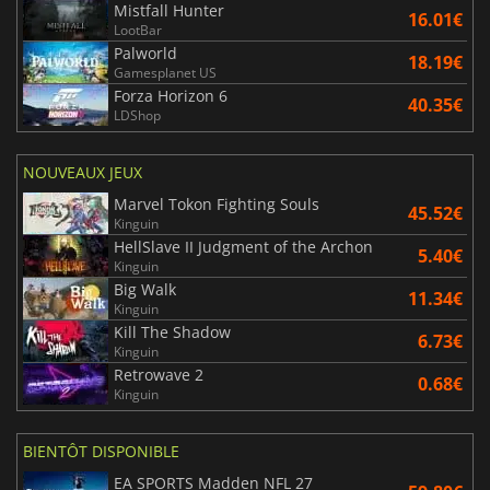
Mistfall Hunter
16.01€
LootBar
Palworld
18.19€
Gamesplanet US
Forza Horizon 6
40.35€
LDShop
NOUVEAUX JEUX
Marvel Tokon Fighting Souls
45.52€
Kinguin
HellSlave II Judgment of the Archon
5.40€
Kinguin
Big Walk
11.34€
Kinguin
Kill The Shadow
6.73€
Kinguin
Retrowave 2
0.68€
Kinguin
BIENTÔT DISPONIBLE
EA SPORTS Madden NFL 27