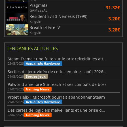
Pragmata
31.32€
GAMESEAL
Resident Evil 3 Nemesis (1999)
3.20€
Kinguin
Breath of Fire IV
3.28€
Kinguin
TENDANCES ACTUELLES
Steam Frame : une fuite sur le prix refroidit les attentes VR
Actualités Hardware
05/08/2026
Sorties de jeux vidéo de cette semaine - août 2026 (semaine 32)
Sorties Jeux
04/08/2026
Palworld améliore Sunreach et ses combats de boss
Gaming News
31/07/2026
Projet Helix : Microsoft pourrait abandonner Steam
Actualités Hardware
29/07/2026
Des cartes de logiciels malveillants et une prise de contrôle de Discord ont touché Meccha Chameleon
Gaming News
28/07/2026