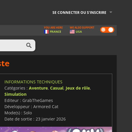
SE CONNECTER OU S'INSCRIRE
YOU ARE HERE
WE ALSO SUPPORT
Dark
FRANCE
USA
mode
ste
INFORMATIONS TECHNIQUES
Catégories :
Aventure
,
Casual
,
Jeux de rôle
,
Simulation
Editeur : GrabTheGames
Développeur : Armored Cat
Mode(s) : Solo
Date de sortie : 23 janvier 2026