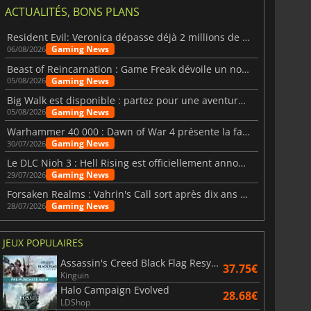
ACTUALITÉS, BONS PLANS
Resident Evil: Veronica dépasse déjà 2 millions de wishlists
Gaming News
06/08/2026
Beast of Reincarnation : Game Freak dévoile un nouveau pari
Gaming News
05/08/2026
Big Walk est disponible : partez pour une aventure entre amis
Gaming News
05/08/2026
Warhammer 40 000 : Dawn of War 4 présente la faction des Nécrons
Gaming News
30/07/2026
Le DLC Nioh 3 : Hell Rising est officiellement annoncé
Gaming News
29/07/2026
Forsaken Realms : Vahrin's Call sort après dix ans de développement
Gaming News
28/07/2026
JEUX POPULAIRES
Assassin's Creed Black Flag Resynced
37.75€
Kinguin
Halo Campaign Evolved
28.68€
LDShop