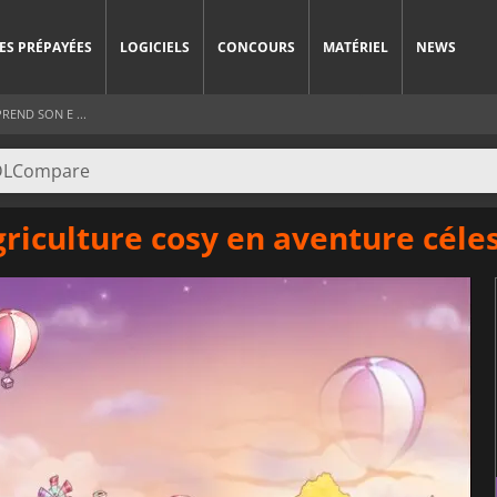
ES PRÉPAYÉES
LOGICIELS
CONCOURS
MATÉRIEL
NEWS
REND SON E ...
griculture cosy en aventure céle