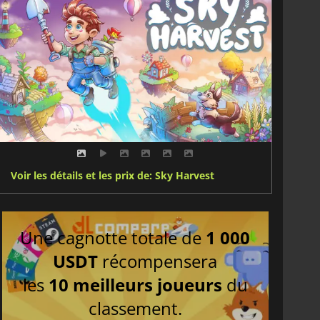
Voir les détails et les prix de: Sky Harvest
Une cagnotte totale de
1 000
USDT
récompensera
les
10 meilleurs joueurs
du
classement.