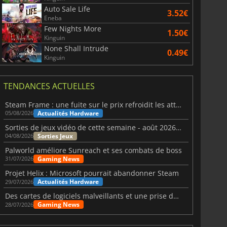
Auto Sale Life
3.52€
Eneba
Few Nights More
1.50€
Kinguin
None Shall Intrude
0.49€
Kinguin
TENDANCES ACTUELLES
Steam Frame : une fuite sur le prix refroidit les attentes VR
Actualités Hardware
05/08/2026
Sorties de jeux vidéo de cette semaine - août 2026 (semaine 32)
Sorties Jeux
04/08/2026
Palworld améliore Sunreach et ses combats de boss
Gaming News
31/07/2026
Projet Helix : Microsoft pourrait abandonner Steam
Actualités Hardware
29/07/2026
Des cartes de logiciels malveillants et une prise de contrôle de Discord ont touché Meccha Chameleon
Gaming News
28/07/2026