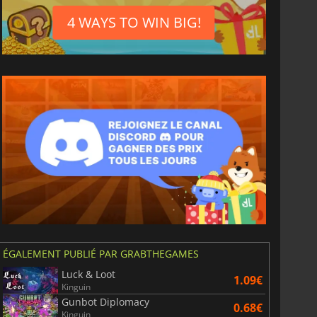
4 WAYS TO WIN BIG!
ÉGALEMENT PUBLIÉ PAR GRABTHEGAMES
Luck & Loot
1.09€
Kinguin
Gunbot Diplomacy
0.68€
Kinguin