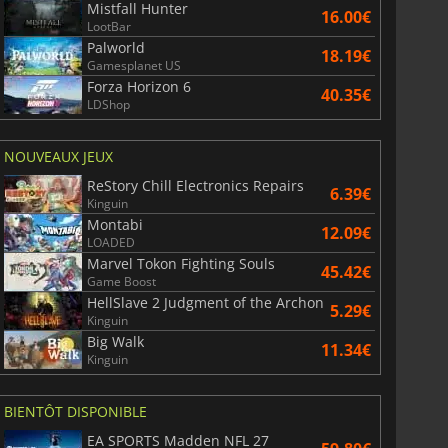
Mistfall Hunter
16.00€
LootBar
Palworld
18.19€
Gamesplanet US
Forza Horizon 6
40.35€
LDShop
NOUVEAUX JEUX
ReStory Chill Electronics Repairs
6.39€
Kinguin
Montabi
12.09€
LOADED
Marvel Tokon Fighting Souls
45.42€
Game Boost
HellSlave 2 Judgment of the Archon
5.29€
Kinguin
Big Walk
11.34€
Kinguin
BIENTÔT DISPONIBLE
EA SPORTS Madden NFL 27