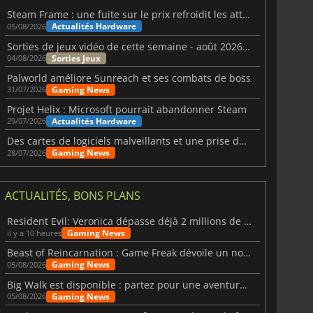
Steam Frame : une fuite sur le prix refroidit les attentes VR
Actualités Hardware
05/08/2026
Sorties de jeux vidéo de cette semaine - août 2026 (semaine 32)
Sorties Jeux
04/08/2026
Palworld améliore Sunreach et ses combats de boss
Gaming News
31/07/2026
Projet Helix : Microsoft pourrait abandonner Steam
Actualités Hardware
29/07/2026
Des cartes de logiciels malveillants et une prise de contrôle de Discord ont touché Meccha Chameleon
Gaming News
28/07/2026
ACTUALITÉS, BONS PLANS
Resident Evil: Veronica dépasse déjà 2 millions de wishlists
Gaming News
il y a 10 heures
Beast of Reincarnation : Game Freak dévoile un nouveau pari
Gaming News
05/08/2026
Big Walk est disponible : partez pour une aventure entre amis
Gaming News
05/08/2026