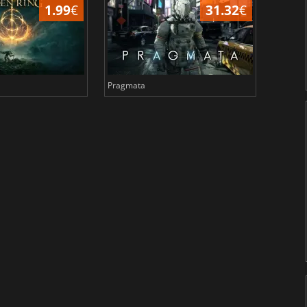
1.99
€
31.32
€
Pragmata
Total 