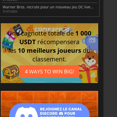
Warner Bros. recrute pour un nouveau jeu DC live service
31/07/2025
Une cagnotte totale de
1 000
USDT
récompensera
les
10 meilleurs joueurs
du
classement.
4 WAYS TO WIN BIG!