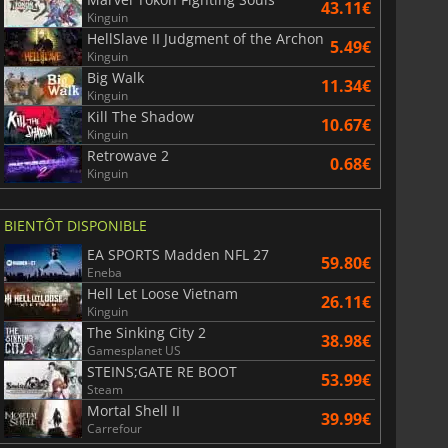
43.11€
Kinguin
HellSlave II Judgment of the Archon
5.49€
Kinguin
Big Walk
11.34€
Kinguin
Kill The Shadow
10.67€
Kinguin
Retrowave 2
0.68€
Kinguin
BIENTÔT DISPONIBLE
EA SPORTS Madden NFL 27
59.80€
Eneba
Hell Let Loose Vietnam
26.11€
Kinguin
The Sinking City 2
38.98€
Gamesplanet US
STEINS;GATE RE BOOT
53.99€
Steam
Mortal Shell II
39.99€
Carrefour