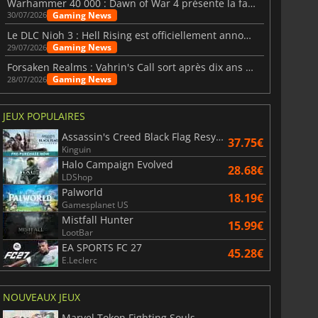
Warhammer 40 000 : Dawn of War 4 présente la faction des Nécrons
6.76
€
15.48
€
Gaming News
30/07/2026
Le DLC Nioh 3 : Hell Rising est officiellement annoncé
Gaming News
29/07/2026
Forsaken Realms : Vahrin's Call sort après dix ans de développement
Gaming News
28/07/2026
War WARHAMMER 3
Lies Of P
JEUX POPULAIRES
Assassin's Creed Black Flag Resynced
37.75€
Kinguin
Halo Campaign Evolved
28.68€
LDShop
Palworld
18.19€
Gamesplanet US
Mistfall Hunter
15.99€
LootBar
EA SPORTS FC 27
45.28€
E.Leclerc
NOUVEAUX JEUX
Marvel Tokon Fighting Souls