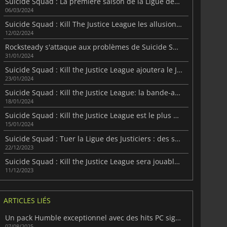
Suicide Squad : La première saison de la Ligue des Justiciers apporte le Joker.
06/03/2024
Suicide Squad : Kill The Justice League les allusions au retour de Batman
12/02/2024
Rocksteady s'attaque aux problèmes de Suicide Squad en accès anticipé
31/01/2024
Suicide Squad : Kill the Justice League ajoutera le Joker après le lancement.
23/01/2024
Suicide Squad : Kill the Justice League: la bande-annonce de lancement est prête
18/01/2024
Suicide Squad : Kill the Justice League est le plus grand jeu du studio.
15/01/2024
Suicide Squad : Tuer la Ligue des Justiciers : des surprises inattendues
22/12/2023
Suicide Squad : Kill the Justice League sera jouable hors ligne.
11/12/2023
ARTICLES LIÉS
Un pack Humble exceptionnel avec des hits PC signés WB Games
07/08/2025