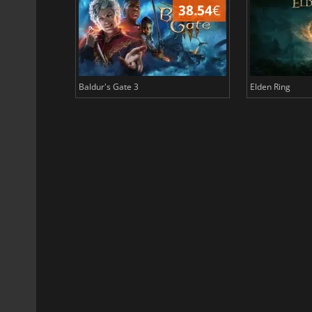
45.12
€
38.54
€
Baldur's Gate 3
Elden Ring