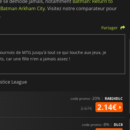
 ne se démode jamais, notamment
Batman: Return to
t
Batman Arkham City
. Visitez notre comparateur pour
.
Partager
ournois de MTG jusqu'à tout ce qui touche aux jeux, je
s, car une fille n'en a jamais assez !
ustice League
-20% :
code promo
RAB24DLC
2.14€
2.67€
-8% :
code promo
DLC8