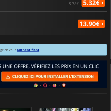
5.32€
5.78€
13.90€
age en vous
authentifiant