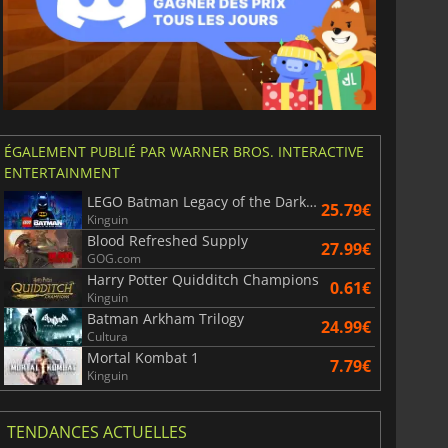
ÉGALEMENT PUBLIÉ PAR WARNER BROS. INTERACTIVE
ENTERTAINMENT
LEGO Batman Legacy of the Dark Knight
25.79€
Kinguin
Blood Refreshed Supply
27.99€
GOG.com
Harry Potter Quidditch Champions
0.61€
Kinguin
Batman Arkham Trilogy
24.99€
Cultura
Mortal Kombat 1
7.79€
Kinguin
TENDANCES ACTUELLES