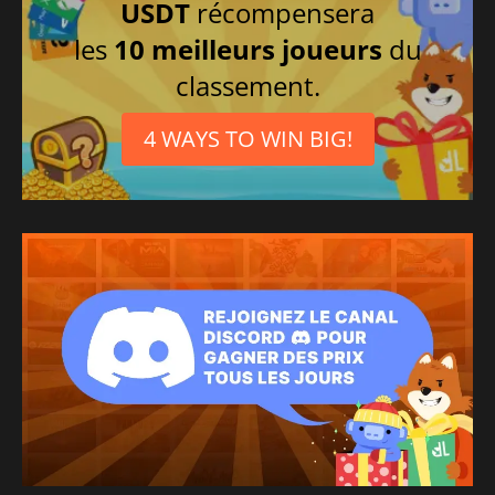
USDT
récompensera
les
10 meilleurs joueurs
du
classement.
4 WAYS TO WIN BIG!