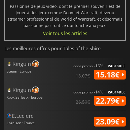
Passionné de jeux vidéo, dont le premier souvenir est de
jouer à des jeux comme Doom et Warcraft, devenu
streamer professionnel de World of Warcraft, et désormais
passionné par tout ce qui touche aux jeux.
Voir tous les articles
Les meilleures offres pour Tales of the Shire
Kinguin
-16% :
code promo
RAB18DLC
Steam · Europe
15.18€
18.07€
Kinguin
-14% :
code promo
RAB14DLC
Xbox Series X · Europe
22.79€
26.50€
E.Leclerc
23.09€
Livraison · France