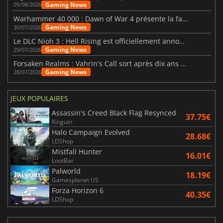
Gaming News
05/08/2026
Warhammer 40 000 : Dawn of War 4 présente la faction des Nécrons
Gaming News
30/07/2026
Le DLC Nioh 3 : Hell Rising est officiellement annoncé
Gaming News
29/07/2026
Forsaken Realms : Vahrin's Call sort après dix ans de développement
Gaming News
28/07/2026
JEUX POPULAIRES
Assassin's Creed Black Flag Resynced
37.75€
Kinguin
Halo Campaign Evolved
28.68€
LDShop
Mistfall Hunter
16.01€
LootBar
Palworld
18.19€
Gamesplanet US
Forza Horizon 6
40.35€
LDShop