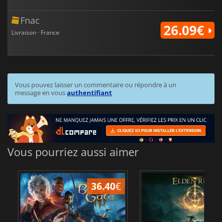
Fnac
26.09€
Livraison · France
Vous pouvez laisser un commentaire ou répondre à un
message en vous
authentifiant
Vous pourriez aussi aimer
36.40
€