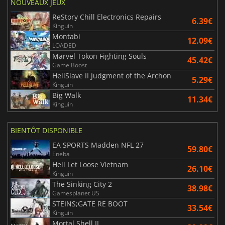
NOUVEAUX JEUX
ReStory Chill Electronics Repairs
6.39€
Kinguin
Montabi
12.09€
LOADED
Marvel Tokon Fighting Souls
45.42€
Game Boost
HellSlave II Judgment of the Archon
5.29€
Kinguin
Big Walk
11.34€
Kinguin
BIENTÔT DISPONIBLE
EA SPORTS Madden NFL 27
59.80€
Eneba
Hell Let Loose Vietnam
26.10€
Kinguin
The Sinking City 2
38.98€
Gamesplanet US
STEINS;GATE RE BOOT
33.54€
Kinguin
Mortal Shell II