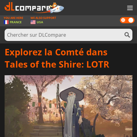
YOU ARE HERE
WE ALSO SUPPORT
Dark
JEUX
FRANCE
USA
mode
CARTES PRÉPAYÉES
LOGICIELS
Explorez la Comté dans
CONCOURS
Tales of the Shire: LOTR
MATÉRIEL
NEWS
SE CONNECTER OU S'INSCRIRE