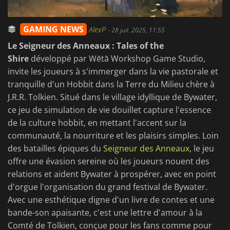
GAMING NEWS
AlexP
-
28 juil. 2025, 11:55
Le Seigneur des Anneaux : Tales of the
Shire
développé par Wētā Workshop Game Studio,
invite les joueurs à s'immerger dans la vie pastorale et
tranquille d'un Hobbit dans la Terre du Milieu chère à
J.R.R. Tolkien. Situé dans le village idyllique de Bywater,
ce jeu de simulation de vie douillet capture l'essence
de la culture hobbit, en mettant l'accent sur la
communauté, la nourriture et les plaisirs simples. Loin
des batailles épiques du
Seigneur des Anneaux
, le jeu
offre une évasion sereine où les joueurs nouent des
relations et aident Bywater à prospérer, avec en point
d'orgue l'organisation du grand festival de Bywater.
Avec une esthétique digne d'un livre de contes et une
bande-son apaisante, c'est une lettre d'amour à la
Comté de Tolkien, conçue pour les fans comme pour