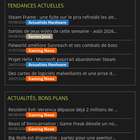
TENDANCES ACTUELLES
Steam Frame : une fuite sur le prix refroidit les attentes VR
Actualités Hardware
05/08/2026
Sorties de jeux vidéo de cette semaine - août 2026 (semaine 32)
Sorties Jeux
04/08/2026
Palworld améliore Sunreach et ses combats de boss
Gaming News
31/07/2026
Projet Helix : Microsoft pourrait abandonner Steam
Actualités Hardware
29/07/2026
Des cartes de logiciels malveillants et une prise de contrôle de Discord ont touché Meccha Chameleon
Gaming News
28/07/2026
ACTUALITÉS, BONS PLANS
Resident Evil: Veronica dépasse déjà 2 millions de wishlists
Gaming News
06/08/2026
Beast of Reincarnation : Game Freak dévoile un nouveau pari
Gaming News
05/08/2026
Big Walk est disponible : partez pour une aventure entre amis