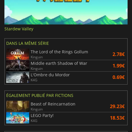
Stardew Valley
DANS LA MÊME SÉRIE
The Lord of the Rings Gollum
2.78€
Kinguin
Middle earth Shadow of War
1.99€
Kinguin
L'Ombre du Mordor
0.69€
K4G
ÉGALEMENT PUBLIÉ PAR FICTIONS
Beast of Reincarnation
29.23€
Kinguin
LEGO Party!
18.53€
K4G