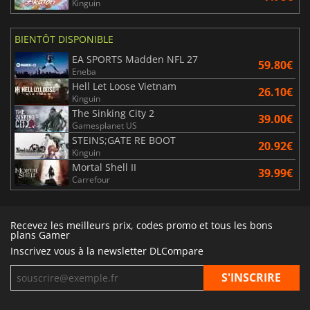
Kinguin
BIENTÔT DISPONIBLE
EA SPORTS Madden NFL 27
59.80€
Eneba
Hell Let Loose Vietnam
26.10€
Kinguin
The Sinking City 2
39.00€
Gamesplanet US
STEINS;GATE RE BOOT
20.92€
Kinguin
Mortal Shell II
39.99€
Carrefour
Recevez les meilleurs prix, codes promo et tous les bons
plans Gamer
Inscrivez vous à la newsletter DLCompare