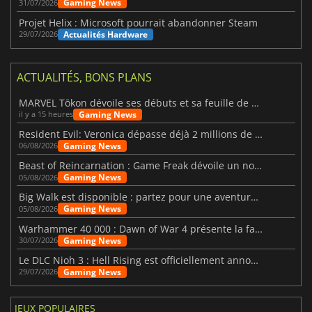
Gaming News
31/07/2026
Projet Helix : Microsoft pourrait abandonner Steam
Actualités Hardware
29/07/2026
ACTUALITÉS, BONS PLANS
MARVEL Tōkon dévoile ses débuts et sa feuille de route
Gaming News
il y a 15 heures
Resident Evil: Veronica dépasse déjà 2 millions de wishlists
Gaming News
06/08/2026
Beast of Reincarnation : Game Freak dévoile un nouveau pari
Gaming News
05/08/2026
Big Walk est disponible : partez pour une aventure entre amis
Gaming News
05/08/2026
Warhammer 40 000 : Dawn of War 4 présente la faction des Nécrons
Gaming News
30/07/2026
Le DLC Nioh 3 : Hell Rising est officiellement annoncé
Gaming News
29/07/2026
JEUX POPULAIRES