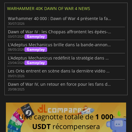
WARHAMMER 40K DAWN OF WAR 4 NEWS
Warhammer 40 000 : Dawn of War 4 présente la faction des Nécrons
30/07/2026
Dawn of War IV : les Choppas affrontent les épées-chaînes
Gameplay
03/07/2026
L'Adeptus Mechanicus brille dans la bande-annonce de Dawn of War 4
Gameplay
08/05/2026
L’Adeptus Mechanicus redéfinit la stratégie dans Dawn of War IV
Gameplay
23/04/2026
Les Orks entrent en scène dans la dernière vidéo de Dawn of War IV
09/01/2026
Dawn of War IV, un retour en force pour les fans de stratégie
20/08/2025
Une cagnotte totale de
1 000
USDT
récompensera