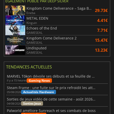
ÉGALEMENT PUBLIÉ PAR DEEP SILVER
Kingdom Come Deliverance – Saga Bundle
29.73€
Eneba
METAL EDEN
4.41€
Kinguin
Echoes of the End
7.71€
GAMESEAL
Kingdom Come Deliverance 2
15.47€
GAMESEAL
Undisputed
13.23€
GAMESEAL
TENDANCES ACTUELLES
MARVEL Tōkon dévoile ses débuts et sa feuille de route
Gaming News
il y a 15 heures
Steam Frame : une fuite sur le prix refroidit les attentes VR
Actualités Hardware
05/08/2026
Sorties de jeux vidéo de cette semaine - août 2026 (semaine 32)
Sorties Jeux
04/08/2026
Palworld améliore Sunreach et ses combats de boss