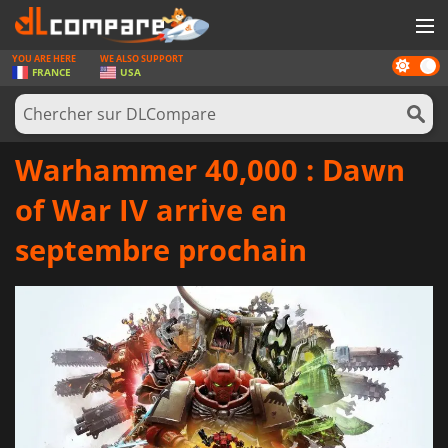
YOU ARE HERE
WE ALSO SUPPORT
Dark
JEUX
FRANCE
USA
mode
CARTES PRÉPAYÉES
LOGICIELS
Warhammer 40,000 : Dawn
CONCOURS
of War IV arrive en
MATÉRIEL
septembre prochain
NEWS
SE CONNECTER OU S'INSCRIRE