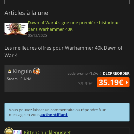
Articles à la une
Dawn of War 4 signe une première historique
dans Warhammer 40K
05/12/2025
Les meilleures offres pour Warhammer 40k Dawn of
War 4
Kinguin
-12% :
code promo
DLCPREORDER
Steam · EU/NA
35.19€
39.99€
Vous pouvez laisser un commentaire ou répondre à un
message en vous
authentifiant
KittenChucklenugget