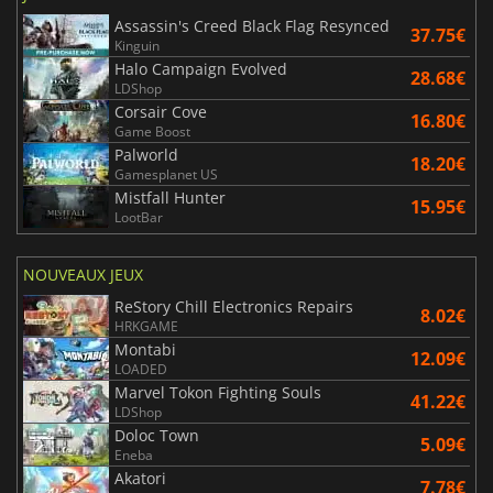
Assassin's Creed Black Flag Resynced
37.75€
Kinguin
Halo Campaign Evolved
28.68€
LDShop
Corsair Cove
16.80€
Game Boost
Palworld
18.20€
Gamesplanet US
Mistfall Hunter
15.95€
LootBar
NOUVEAUX JEUX
ReStory Chill Electronics Repairs
8.02€
HRKGAME
Montabi
12.09€
LOADED
Marvel Tokon Fighting Souls
41.22€
LDShop
Doloc Town
5.09€
Eneba
Akatori
7.78€