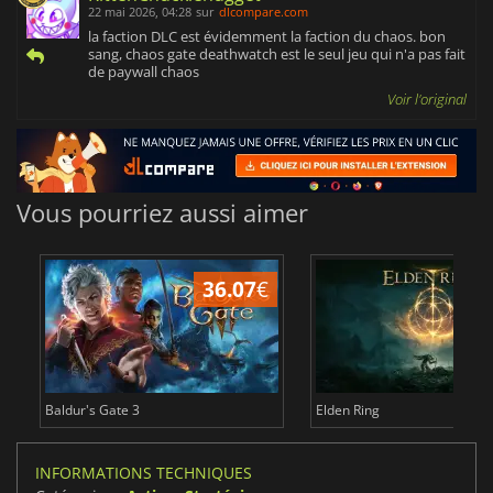
22 mai 2026, 04:28
sur
dlcompare.com
la faction DLC est évidemment la faction du chaos. bon
sang, chaos gate deathwatch est le seul jeu qui n'a pas fait
de paywall chaos
Voir l'original
Vous pourriez aussi aimer
36.07
€
2
Baldur's Gate 3
Elden Ring
INFORMATIONS TECHNIQUES