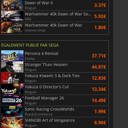
Dawn of War II
3.37€
Kinguin
Warhammer 40k Dawn of War Soulstorm
5.92€
K4G
Warhammer 40k Dawn of War
1.80€
momox shop
ÉGALEMENT PUBLIÉ PAR SEGA
Persona 4 Revival
37.71€
Eneba
Stranger Than Heaven
44.87€
Kinguin
Yakuza Kiwami 3 & Dark Ties
12.83€
Kinguin
Yakuza 0 Director's Cut
13.34€
Kinguin
Football Manager 26
14.49€
Kinguin
Sonic Racing CrossWorlds
1.99€
RueduCommerce
SHINOBI Art of Vengeance
8.90€
Kinguin