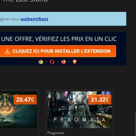
age en vous
authentifiant
20.47
€
31.32
€
Pragmata
Total 