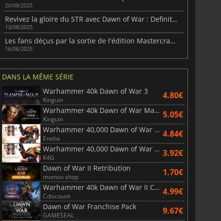
20/08/2025
Revivez la gloire du STR avec Dawn of War : Definitive Edition
13/08/2025
Les fans déçus par la sortie de l'édition Mastercrafted de Space Marine
16/06/2025
DANS LA MÊME SÉRIE
Warhammer 40k Dawn of War 3
4.80€
Kinguin
Warhammer 40k Dawn of War Master Collection
5.05€
Kinguin
Warhammer 40,000 Dawn of War II Master Collection
4.84€
Eneba
Warhammer 40,000 Dawn of War II Grand Master Collection
3.92€
K4G
Dawn of War II Retribution
1.70€
momox shop
Warhammer 40k Dawn of War II Chaos Rising
4.99€
Cdiscount
Dawn of War Franchise Pack
9.67€
GAMESEAL