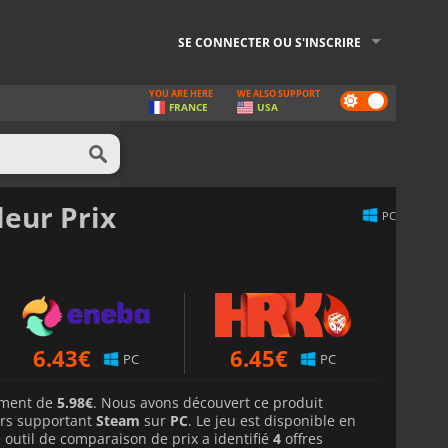
SE CONNECTER OU S'INSCRIRE
YOU ARE HERE
WE ALSO SUPPORT
Dark
FRANCE
USA
mode
leur Prix
PC
6.43
€
6.45
€
PC
PC
lement de
5.98€
. Nous avons découvert ce produit
rs supportant
Steam
sur
PC
. Le jeu est disponible en
 outil de comparaison de prix a identifié
4
offres