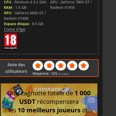
CPU
: Pentium 4 3.2 GHz
GPU : GeForce 7800 GT /
RAM
: 1.5 GB
Radeon X1900
GPU
: GeForce 6600 GT /
Radeon X1600
Espace disque
: 8.5 GB
Classe d'âge
Note des
utilisateurs
Moyenne :
5
/
5
(
5
votes)
Une cagnotte totale de
1 000
USDT
récompensera
les
10 meilleurs joueurs
du