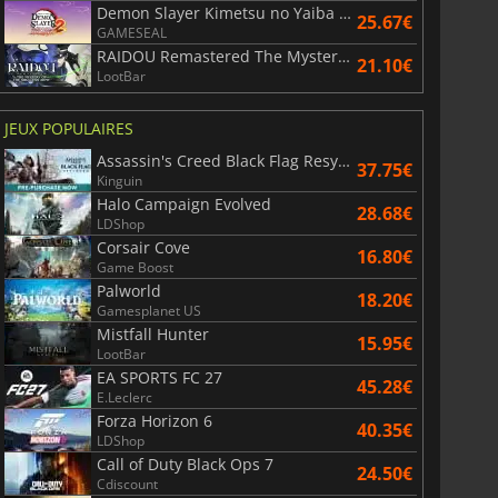
Demon Slayer Kimetsu no Yaiba The Hinokami Chronicles 2
25.67€
GAMESEAL
RAIDOU Remastered The Mystery of the Soulless Army
21.10€
LootBar
JEUX POPULAIRES
Assassin's Creed Black Flag Resynced
37.75€
Kinguin
Halo Campaign Evolved
28.68€
LDShop
Corsair Cove
16.80€
Game Boost
Palworld
18.20€
Gamesplanet US
Mistfall Hunter
15.95€
LootBar
EA SPORTS FC 27
45.28€
E.Leclerc
Forza Horizon 6
40.35€
LDShop
Call of Duty Black Ops 7
24.50€
Cdiscount