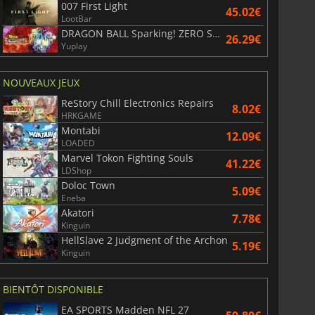
007 First Light
45.02€
LootBar
DRAGON BALL Sparking! ZERO Super Limit Breaking NEO
26.29€
Yuplay
NOUVEAUX JEUX
ReStory Chill Electronics Repairs
8.02€
HRKGAME
Montabi
12.09€
LOADED
Marvel Tokon Fighting Souls
41.22€
LDShop
Doloc Town
5.09€
Eneba
Akatori
7.78€
Kinguin
HellSlave 2 Judgment of the Archon
5.19€
Kinguin
BIENTÔT DISPONIBLE
EA SPORTS Madden NFL 27