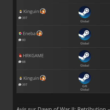
Kinguin
397
Global
Eneba
80
Global
HRKGAME
88
Global
Kinguin
397
Gift
Global
Avis sur Dawn of War II: Retribution 