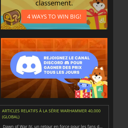
classement.
4 WAYS TO WIN BIG!
6.75
€
15.48
€
ARTICLES RELATIFS À LA SÉRIE WARHAMMER 40,000
(GLOBAL)
War WARHAMMER 3
Lies Of P
Dawn of War IV, un retour en force pour les fans de stratégie