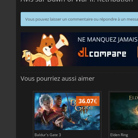
Vous pouvez laisser un commentaire ou répondre à un mess
Vous pourriez aussi aimer
45.02
€
36.07
€
Baldur's Gate 3
Elden Ring