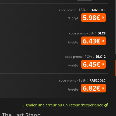
-18% :
code promo
RAB20DLC
5.98€
7.29€
-8% :
code promo
DLC8
6.43€
6.99€
-12% :
code promo
DLC12
6.45€
7.33€
-18% :
code promo
RAB20DLC
6.82€
8.32€
Signaler une erreur ou un retour d'expérience
– The Last Stand