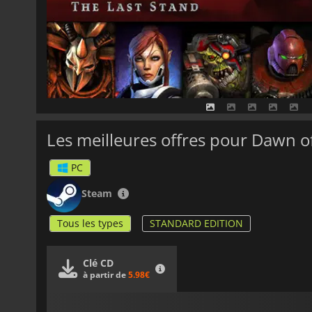
Les meilleures offres pour Dawn of
PC
Steam
Tous les types
STANDARD EDITION
Clé CD
à partir de
5.98€