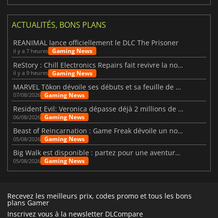
ACTUALITÉS, BONS PLANS
REANIMAL lance officiellement le DLC The Prisoner
Gaming News
il y a 7 heures
ReStory : Chill Electronics Repairs fait revivre la nostalgie des années 2000
Gaming News
il y a 9 heures
MARVEL Tōkon dévoile ses débuts et sa feuille de route
Gaming News
07/08/2026
Resident Evil: Veronica dépasse déjà 2 millions de wishlists
Gaming News
06/08/2026
Beast of Reincarnation : Game Freak dévoile un nouveau pari
Gaming News
05/08/2026
Big Walk est disponible : partez pour une aventure entre amis
Gaming News
05/08/2026
Recevez les meilleurs prix, codes promo et tous les bons
plans Gamer
Inscrivez vous à la newsletter DLCompare