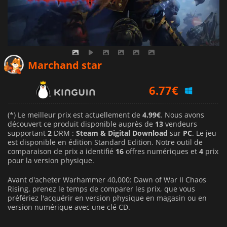
6.47
€
Marchand star
6.77
€
10.99
€
(*) Le meilleur prix est actuellement de
4.99€
. Nous avons
découvert ce produit disponible auprès de
13
vendeurs
supportant
2
DRM :
Steam & Digital Download
sur
PC
. Le jeu
est disponible en édition Standard Edition. Notre outil de
comparaison de prix a identifié
16
offres numériques et
4
prix
pour la version physique.
Avant d'acheter Warhammer 40,000: Dawn of War II Chaos
Rising, prenez le temps de comparer les prix, que vous
préfériez l'acquérir en version physique en magasin ou en
version numérique avec une clé CD.