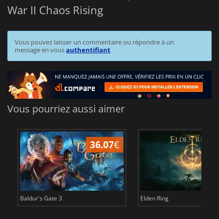
War II Chaos Rising
Vous pouvez laisser un commentaire ou répondre à un
message en vous
authentifiant
Vous pourriez aussi aimer
36.07
€
2
Baldur's Gate 3
Elden Ring