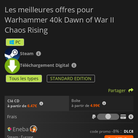
Les meilleures offres pour
Warhammer 40k Dawn of War II
Chaos Rising
PC
Steam
Téléchargement Digital
Tous les types
STANDARD EDITION
Partager
Boîte
Clé CD
à partir de
4.99€
à partir de
6.47€
Frais
Frais
Eneba
-8% :
code promo
DLC8
Steam · Europe