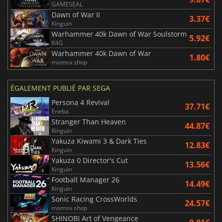
GAMESEAL
Dawn of War II
3.37€
Kinguin
Warhammer 40k Dawn of War Soulstorm
5.92€
K4G
Warhammer 40k Dawn of War
1.80€
momox shop
ÉGALEMENT PUBLIÉ PAR SEGA
Persona 4 Revival
37.71€
Eneba
Stranger Than Heaven
44.87€
Kinguin
Yakuza Kiwami 3 & Dark Ties
12.83€
Kinguin
Yakuza 0 Director's Cut
13.56€
Kinguin
Football Manager 26
14.49€
Kinguin
Sonic Racing CrossWorlds
24.57€
momox shop
SHINOBI Art of Vengeance