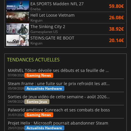
EA SPORTS Madden NFL 27
59.80€
Eneba
Hell Let Loose Vietnam
26.08€
Kinguin
The Sinking City 2
38.92€
Gamesplanet US
STEINS;GATE RE BOOT
20.14€
Kinguin
TENDANCES ACTUELLES
MARVEL Tōkon dévoile ses débuts et sa feuille de route
Gaming News
07/08/2026
Steam Frame : une fuite sur le prix refroidit les attentes VR
Actualités Hardware
05/08/2026
Sorties de jeux vidéo de cette semaine - août 2026 (semaine 32)
Sorties Jeux
04/08/2026
Palworld améliore Sunreach et ses combats de boss
Gaming News
31/07/2026
Projet Helix : Microsoft pourrait abandonner Steam
Actualités Hardware
29/07/2026