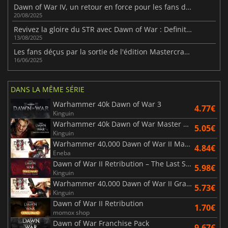
Dawn of War IV, un retour en force pour les fans de stratégie
20/08/2025
Revivez la gloire du STR avec Dawn of War : Definitive Edition
13/08/2025
Les fans déçus par la sortie de l'édition Mastercrafted de Space Marine
16/06/2025
DANS LA MÊME SÉRIE
Warhammer 40k Dawn of War 3
4.77€
Kinguin
Warhammer 40k Dawn of War Master Collection
5.05€
Kinguin
Warhammer 40,000 Dawn of War II Master Collection
4.84€
Eneba
Dawn of War II Retribution – The Last Stand
5.98€
Kinguin
Warhammer 40,000 Dawn of War II Grand Master Collection
5.73€
Kinguin
Dawn of War II Retribution
1.70€
momox shop
Dawn of War Franchise Pack
9.67€