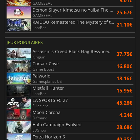
9.01€
GAMESEAL
Demon Slayer Kimetsu no Yaiba The Hinokami Chronicles 2
25.67€
GAMESEAL
RAIDOU Remastered The Mystery of the Soulless Army
21.10€
LootBar
JEUX POPULAIRES
Assassin's Creed Black Flag Resynced
37.75€
Kinguin
Corsair Cove
16.80€
Game Boost
Palworld
18.16€
Gamesplanet US
Mistfall Hunter
15.95€
LootBar
EA SPORTS FC 27
45.28€
E.Leclerc
Moon Corona
4.24€
Difmark
Halo Campaign Evolved
28.68€
LDShop
Forza Horizon 6
40.35€