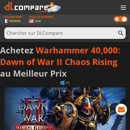
YOU ARE HERE
WE ALSO SUPPORT
Dark
JEUX
FRANCE
USA
mode
CARTES PRÉPAYÉES
LOGICIELS
Achetez
Warhammer 40,000:
CONCOURS
Dawn of War II Chaos Rising
MATÉRIEL
au Meilleur Prix
NEWS
PC
SE CONNECTER OU S'INSCRIRE