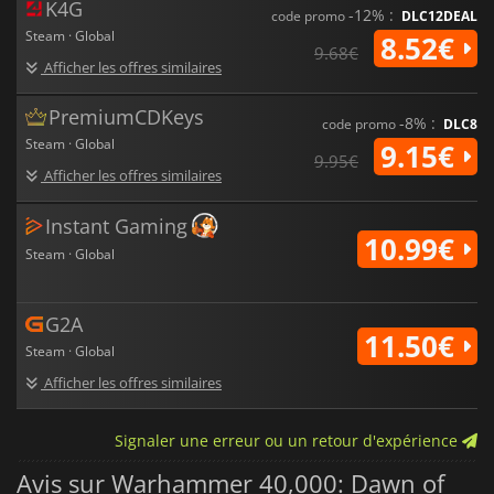
K4G
-12% :
code promo
DLC12DEAL
Steam · Global
8.52€
9.68€
Afficher les offres similaires
PremiumCDKeys
-8% :
code promo
DLC8
Steam · Global
9.15€
9.95€
Afficher les offres similaires
Instant Gaming
10.99€
Steam · Global
G2A
11.50€
Steam · Global
Afficher les offres similaires
Signaler une erreur ou un retour d'expérience
Avis sur Warhammer 40,000: Dawn of