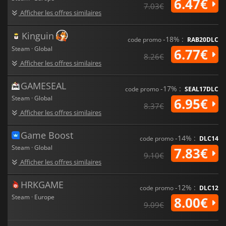
6.47€
7.03€
Afficher les offres similaires
Kinguin
-18% :
code promo
RAB20DLC
Steam · Global
6.77€
8.26€
Afficher les offres similaires
GAMESEAL
-17% :
code promo
SEAL17DLC
Steam · Global
6.95€
8.37€
Afficher les offres similaires
Game Boost
-14% :
code promo
DLC14
Steam · Global
7.83€
9.10€
Afficher les offres similaires
HRKGAME
-12% :
code promo
DLC12
Steam · Europe
8.00€
9.09€