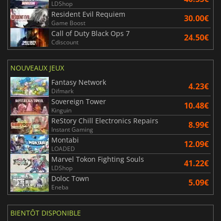
LDShop
Resident Evil Requiem
30.00€
Game Boost
Call of Duty Black Ops 7
24.50€
Cdiscount
NOUVEAUX JEUX
Fantasy Network
4.23€
Difmark
Sovereign Tower
10.48€
Kinguin
ReStory Chill Electronics Repairs
8.99€
Instant Gaming
Montabi
12.09€
LOADED
Marvel Tokon Fighting Souls
41.22€
LDShop
Doloc Town
5.09€
Eneba
BIENTÔT DISPONIBLE