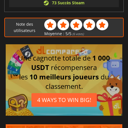
73 Succès Steam
Note des
utilisateurs
Moyenne :
5
/
5
(
6
votes)
Une cagnotte totale de
1 000
USDT
récompensera
les
10 meilleurs joueurs
du
classement.
4 WAYS TO WIN BIG!