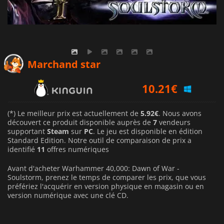
8.79
€
Marchand star
10.21
€
12.06
€
(*) Le meilleur prix est actuellement de
5.92€
. Nous avons
découvert ce produit disponible auprès de
7
vendeurs
supportant
Steam
sur
PC
. Le jeu est disponible en édition
Standard Edition. Notre outil de comparaison de prix a
identifié
11
offres numériques
Avant d'acheter Warhammer 40,000: Dawn of War -
Soulstorm, prenez le temps de comparer les prix, que vous
préfériez l'acquérir en version physique en magasin ou en
version numérique avec une clé CD.