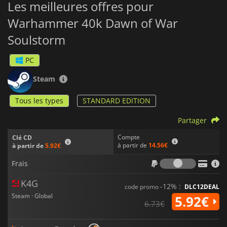
Les meilleures offres pour
Warhammer 40k Dawn of War
Soulstorm
PC
Steam
Tous les types
STANDARD EDITION
Partager
Compte
Clé CD
à partir de
14.56€
à partir de
5.92€
Frais
Frais
K4G
-12% :
code promo
DLC12DEAL
Steam · Global
5.92€
6.73€