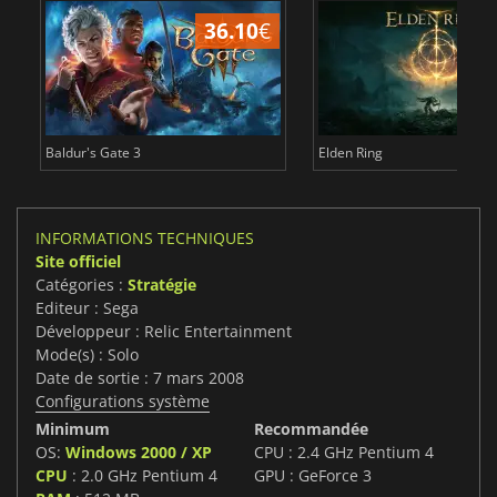
36.10
€
2
Baldur's Gate 3
Elden Ring
INFORMATIONS TECHNIQUES
Site officiel
Catégories :
Stratégie
Editeur : Sega
Développeur : Relic Entertainment
Mode(s) : Solo
Date de sortie : 7 mars 2008
Configurations système
Minimum
Recommandée
OS:
Windows 2000 / XP
CPU : 2.4 GHz Pentium 4
CPU
: 2.0 GHz Pentium 4
GPU : GeForce 3