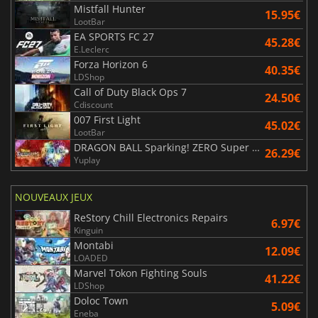
Mistfall Hunter
15.95€
LootBar
EA SPORTS FC 27
45.28€
E.Leclerc
Forza Horizon 6
40.35€
LDShop
Call of Duty Black Ops 7
24.50€
Cdiscount
007 First Light
45.02€
LootBar
DRAGON BALL Sparking! ZERO Super Limit Breaking NEO
26.29€
Yuplay
NOUVEAUX JEUX
ReStory Chill Electronics Repairs
6.97€
Kinguin
Montabi
12.09€
LOADED
Marvel Tokon Fighting Souls
41.22€
LDShop
Doloc Town
5.09€
Eneba