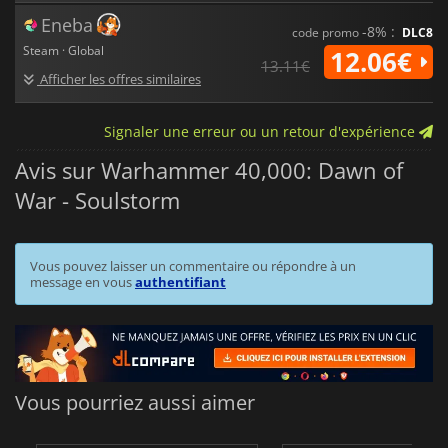
Eneba
-8% :
code promo
DLC8
Steam · Global
12.06€
13.11€
Afficher les offres similaires
Signaler une erreur ou un retour d'expérience
Avis sur Warhammer 40,000: Dawn of
War - Soulstorm
Vous pouvez laisser un commentaire ou répondre à un
message en vous
authentifiant
Vous pourriez aussi aimer