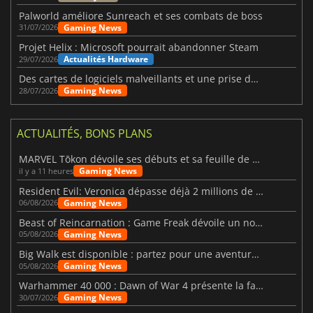
Palworld améliore Sunreach et ses combats de boss
Gaming News
31/07/2026
Projet Helix : Microsoft pourrait abandonner Steam
Actualités Hardware
29/07/2026
Des cartes de logiciels malveillants et une prise de contrôle de Discord ont touché Meccha Chameleon
Gaming News
28/07/2026
ACTUALITÉS, BONS PLANS
MARVEL Tōkon dévoile ses débuts et sa feuille de route
Gaming News
il y a 11 heures
Resident Evil: Veronica dépasse déjà 2 millions de wishlists
Gaming News
06/08/2026
Beast of Reincarnation : Game Freak dévoile un nouveau pari
Gaming News
05/08/2026
Big Walk est disponible : partez pour une aventure entre amis
Gaming News
05/08/2026
Warhammer 40 000 : Dawn of War 4 présente la faction des Nécrons
Gaming News
30/07/2026