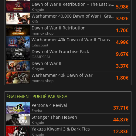
Dawn of War II Retribution – The Last Stand
5.98€
Kinguin
Warhammer 40,000 Dawn of War II Grand Master Collection
3.92€
K4G
Dawn of War II Retribution
1.70€
momox shop
Warhammer 40k Dawn of War II Chaos Rising
4.99€
Cdiscount
Dawn of War Franchise Pack
9.67€
GAMESEAL
Dawn of War II
3.37€
Kinguin
Warhammer 40k Dawn of War
1.80€
momox shop
ÉGALEMENT PUBLIÉ PAR SEGA
Persona 4 Revival
37.71€
Eneba
Stranger Than Heaven
44.87€
Kinguin
Yakuza Kiwami 3 & Dark Ties
12.83€
Kinguin