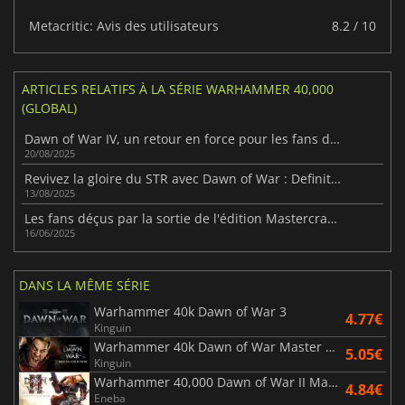
Metacritic: Avis des utilisateurs
8.2 / 10
ARTICLES RELATIFS À LA SÉRIE WARHAMMER 40,000
(GLOBAL)
Dawn of War IV, un retour en force pour les fans de stratégie
20/08/2025
Revivez la gloire du STR avec Dawn of War : Definitive Edition
13/08/2025
Les fans déçus par la sortie de l'édition Mastercrafted de Space Marine
16/06/2025
DANS LA MÊME SÉRIE
Warhammer 40k Dawn of War 3
4.77€
Kinguin
Warhammer 40k Dawn of War Master Collection
5.05€
Kinguin
Warhammer 40,000 Dawn of War II Master Collection
4.84€
Eneba