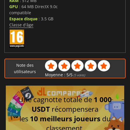
RAM
: 512 MB
GPU
: 64 MB DirectX 9.0c
compatible
Espace disque
: 3.5 GB
Classe d'âge
Note des
utilisateurs
Moyenne :
5
/
5
(
5
votes)
Une cagnotte totale de
1 000
USDT
récompensera
les
10 meilleurs joueurs
du
classement.