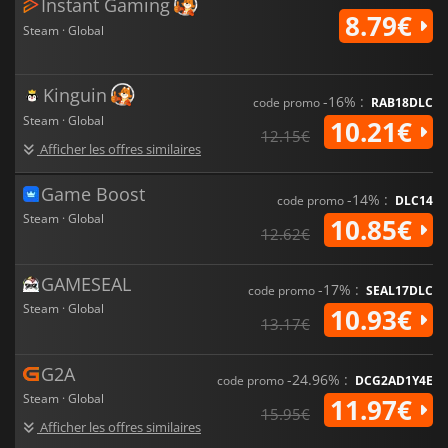
Instant Gaming
8.79€
Steam · Global
Kinguin
-16% :
code promo
RAB18DLC
Steam · Global
10.21€
12.15€
Afficher les offres similaires
Game Boost
-14% :
code promo
DLC14
Steam · Global
10.85€
12.62€
GAMESEAL
-17% :
code promo
SEAL17DLC
Steam · Global
10.93€
13.17€
G2A
-24.96% :
code promo
DCG2AD1Y4E
Steam · Global
11.97€
15.95€
Afficher les offres similaires