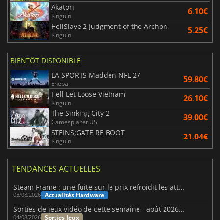
Akatori
6.10€
Kinguin
HellSlave 2 Judgment of the Archon
5.25€
Kinguin
BIENTÔT DISPONIBLE
EA SPORTS Madden NFL 27
59.80€
Eneba
Hell Let Loose Vietnam
26.10€
Kinguin
The Sinking City 2
39.00€
Gamesplanet US
STEINS;GATE RE BOOT
21.04€
Kinguin
TENDANCES ACTUELLES
Steam Frame : une fuite sur le prix refroidit les attentes VR
Actualités Hardware
05/08/2026
Sorties de jeux vidéo de cette semaine - août 2026 (semaine 32)
Sorties Jeux
04/08/2026