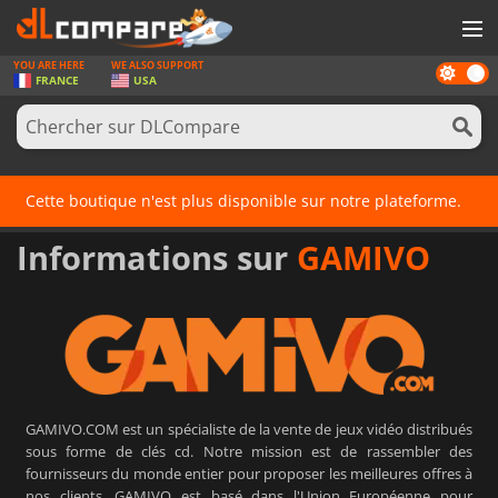
YOU ARE HERE
WE ALSO SUPPORT
Dark
JEUX
FRANCE
USA
mode
CARTES PRÉPAYÉES
LOGICIELS
Cette boutique n'est plus disponible sur notre plateforme.
CONCOURS
Informations sur
GAMIVO
MATÉRIEL
NEWS
SE CONNECTER OU S'INSCRIRE
GAMIVO.COM est un spécialiste de la vente de jeux vidéo distribués
sous forme de clés cd. Notre mission est de rassembler des
fournisseurs du monde entier pour proposer les meilleures offres à
nos clients. GAMIVO est basé dans l'Union Européenne pour