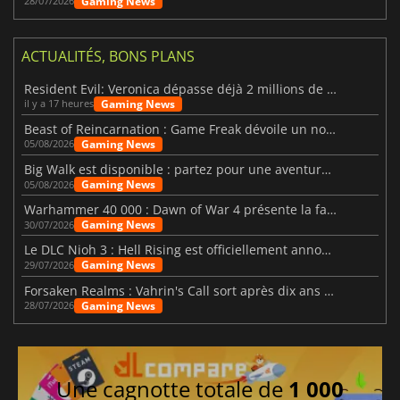
Gaming News
28/07/2026
ACTUALITÉS, BONS PLANS
Resident Evil: Veronica dépasse déjà 2 millions de wishlists
Gaming News
il y a 17 heures
Beast of Reincarnation : Game Freak dévoile un nouveau pari
Gaming News
05/08/2026
Big Walk est disponible : partez pour une aventure entre amis
Gaming News
05/08/2026
Warhammer 40 000 : Dawn of War 4 présente la faction des Nécrons
Gaming News
30/07/2026
Le DLC Nioh 3 : Hell Rising est officiellement annoncé
Gaming News
29/07/2026
Forsaken Realms : Vahrin's Call sort après dix ans de développement
Gaming News
28/07/2026
Une cagnotte totale de
1 000