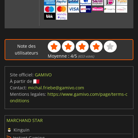
Note des
utilisateurs
Moyenne :
4
/
5
(
653
votes)
Site officiel:
GAMIVO
À partir de
Contact:
michal.friebe@gamivo.com
Mentions legales:
https://www.gamivo.com/page/terms-c
onditions
MARCHAND STAR
Kinguin
Instant Gaming