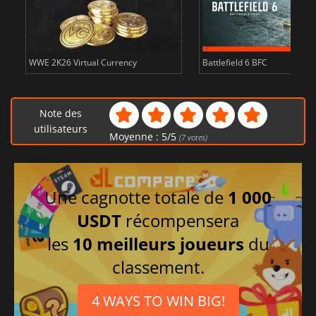
WWE 2K26 Virtual Currency
Battlefield 6 BFC
Note des
utilisateurs
Moyenne :
5
/
5
(
7
votes)
Une cagnotte totale de
1 000
USDT
récompensera
les
10 meilleurs joueurs
du
classement.
4 WAYS TO WIN BIG!