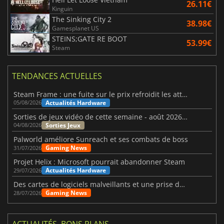
26.11€
Kinguin
The Sinking City 2
38.98€
Gamesplanet US
STEINS;GATE RE BOOT
53.99€
Steam
TENDANCES ACTUELLES
Steam Frame : une fuite sur le prix refroidit les attentes VR
Actualités Hardware
05/08/2026
Sorties de jeux vidéo de cette semaine - août 2026 (semaine 32)
Sorties Jeux
04/08/2026
Palworld améliore Sunreach et ses combats de boss
Gaming News
31/07/2026
Projet Helix : Microsoft pourrait abandonner Steam
Actualités Hardware
29/07/2026
Des cartes de logiciels malveillants et une prise de contrôle de Discord ont touché Meccha Chameleon
Gaming News
28/07/2026
ACTUALITÉS, BONS PLANS