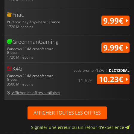
Fnac
9.99€
PC/Xbox Play Anywhere · France
1720 Minecoins
GreenmanGaming
9.99€
Windows 11/Microsoft store ·
Global
1720 Minecoins
K4G
-12% :
code promo
DLC12DEAL
Windows 11/Microsoft store ·
10.23€
Global
11.62€
3500 Minecoins
Afficher les offres similaires
AFFICHER TOUTES LES OFFRES
Signaler une erreur ou un retour d'expérience