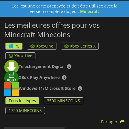
articles achetés.
Ceci est une carte prépayée et doit être utilisée avec la
version complète du jeu :
Minecraft
Les meilleures offres pour vos
Minecraft Minecoins
PC
XboxOne
Xbox Series X
Xbox Live
Téléchargement Digital
XBox Play Anywhere
Windows 11/Microsoft Store
Tous les types
3500 MINECOINS
1720 MINECOINS
Partager