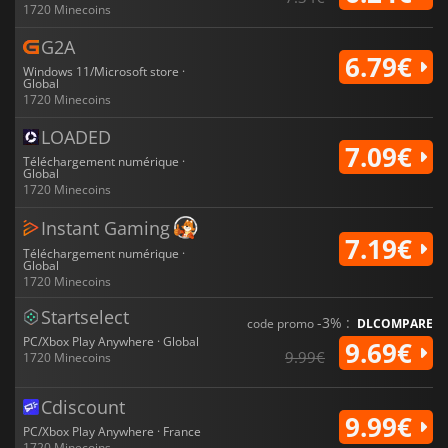
1720 Minecoins
G2A
6.79€
Windows 11/Microsoft store ·
Global
1720 Minecoins
LOADED
7.09€
Téléchargement numérique ·
Global
1720 Minecoins
Instant Gaming
7.19€
Téléchargement numérique ·
Global
1720 Minecoins
Startselect
-3% :
code promo
DLCOMPARE
PC/Xbox Play Anywhere · Global
9.69€
9.99€
1720 Minecoins
Cdiscount
9.99€
PC/Xbox Play Anywhere · France
1720 Minecoins