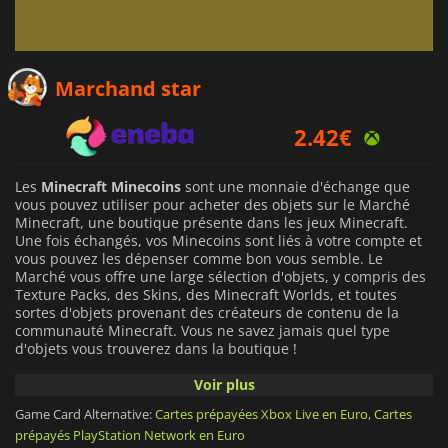
2.37
€
Marchand star
2.42
€
7.19
€
Les
Minecraft Minecoins
sont une monnaie d'échange que
vous pouvez utiliser pour acheter des objets sur le Marché
Minecraft, une boutique présente dans les jeux Minecraft.
Une fois échangés, vos Minecoins sont liés à votre compte et
vous pouvez les dépenser comme bon vous semble. Le
Marché vous offre une large sélection d'objets, y compris des
Texture Packs, des Skins, des Minecraft Worlds, et toutes
sortes d'objets provenant des créateurs de contenu de la
communauté Minecraft. Vous ne savez jamais quel type
d'objets vous trouverez dans la boutique !
Voir plus
Vous pouvez utiliser vos
Minecoins
pour personnaliser
davantage votre expérience dans Minecraft. Les pièces
Game Card Alternative:
Cartes prépayées Xbox Live en Euro
,
Cartes
dépensées seront immédiatement soustraites de votre
prépayés PlayStation Network en Euro
portefeuille virtuel dans le jeu et vous aurez accès aux