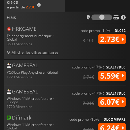
Clé CD
à partir de
2.73€
Frais
Frais
HRKGAME
-12% :
code promo
DLC12
Téléchargement numérique ·
2.73€
Global
3.10€
3500 Minecoins
Afficher les offres similaires
GAMESEAL
-17% :
code promo
SEAL17DLC
PC/Xbox Play Anywhere · Global
5.59€
6.74€
1720 Minecoins
GAMESEAL
-17% :
code promo
SEAL17DLC
Windows 11/Microsoft store ·
6.07€
Europe
7.31€
1720 Minecoins
Difmark
-15% :
code promo
DLCOMPARE
Windows 11/Microsoft store ·
6.24€
Global
7.34€