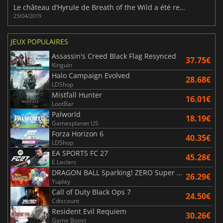
Le château d’Hyrule de Breath of the Wild a été recréé dans Minecraft
23/04/2019
JEUX POPULAIRES
Assassin's Creed Black Flag Resynced
37.75€
Kinguin
Halo Campaign Evolved
28.68€
LDShop
Mistfall Hunter
16.01€
LootBar
Palworld
18.19€
Gamesplanet US
Forza Horizon 6
40.35€
LDShop
EA SPORTS FC 27
45.28€
E.Leclerc
DRAGON BALL Sparking! ZERO Super Limit Breaking NEO
26.29€
Yuplay
Call of Duty Black Ops 7
24.50€
Cdiscount
Resident Evil Requiem
30.26€
Game Boost