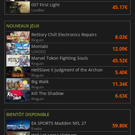
007 First Light
45.17€
LootBar
NOUVEAUX JEUX
ReStory Chill Electronics Repairs
8.03€
Kinguin
Montabi
12.09€
LOADED
Marvel Tokon Fighting Souls
45.52€
Kinguin
HellSlave II Judgment of the Archon
5.40€
Kinguin
Big Walk
11.34€
Kinguin
Kill The Shadow
6.63€
Kinguin
BIENTÔT DISPONIBLE
EA SPORTS Madden NFL 27
59.80€
Eneba
Hell Let Loose Vietnam