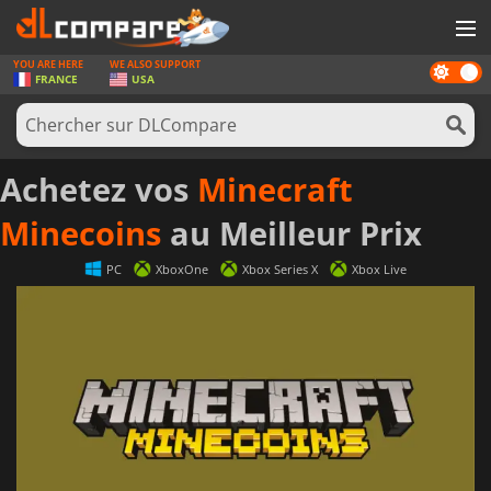
YOU ARE HERE
WE ALSO SUPPORT
Dark
JEUX
FRANCE
USA
mode
CARTES PRÉPAYÉES
LOGICIELS
Achetez vos
Minecraft
CONCOURS
Minecoins
au Meilleur Prix
MATÉRIEL
PC
XboxOne
Xbox Series X
Xbox Live
NEWS
SE CONNECTER OU S'INSCRIRE