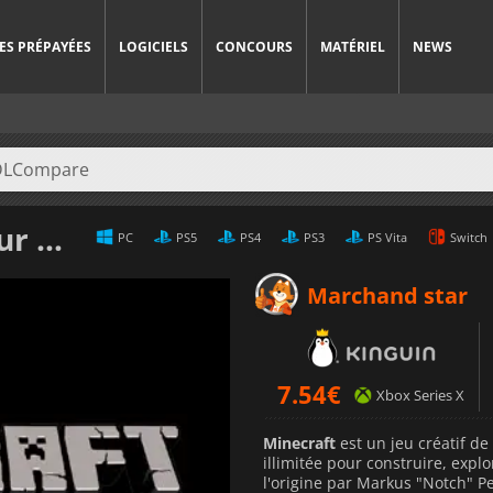
ES PRÉPAYÉES
LOGICIELS
CONCOURS
MATÉRIEL
NEWS
Prix
PC
PS5
PS4
PS3
PS Vita
Switch
Marchand star
7.54
€
Xbox Series X
Minecraft
est un jeu créatif de
illimitée pour construire, exp
l'origine par Markus "Notch" 