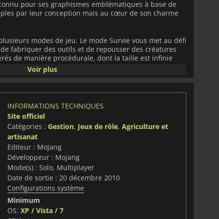
st connu pour ses graphismes emblématiques à base de
simples par leur conception mais au cœur de son charme
 plusieurs modes de jeu. Le mode Survie vous met au défi
de fabriquer des outils et de repousser des créatures
és de manière procédurale, dont la taille est infinie
e de génération de mondes. Le mode Création offre des
Voir plus
, ce qui est idéal pour les projets de construction
ation. Des modes Aventure, Spectateur et Spécialisé
 certains serveurs.
INFORMATIONS TECHNIQUES
pli de biomes variés, tels que des forêts, des jungles,
Site officiel
des océans et même des dimensions entièrement
Catégories :
Gestion
,
Jeux de rôle
,
Agriculture et
 l’End. Si l'exploration diurne est généralement sans
artisanat
tres redoutables tels que les zombies, les squelettes,
ce qui rend indispensables les abris, les pièges et les
Editeur : Mojang
ecte de ressources est au cœur de la progression :
Développeur : Mojang
olte de bois, la collecte de nourriture et la découverte de
Mode(s) : Solo, Multiplayer
ées, comme les villages, les puits de mine et les
Date de sortie : 20 décembre 2010
us à la survie.
Configurations système
Minimum
pas sans conséquences : vous laissez tomber votre
à l'endroit où vous êtes mort pour le récupérer avant que
OS:
XP / Vista / 7
ne soient détruits.