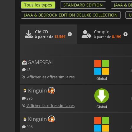
Tous les types
STANDARD EDITION
JAVA & 
JAVA & BEDROCK EDITION DELUXE COLLECTION
U
Compte
Clé CD
à partir de
8.19€
à partir de
13.56€
GAMESEAL
43
Afficher les offres similaires
Global
Kinguin
396
Afficher les offres similaires
Global
Kinguin
396