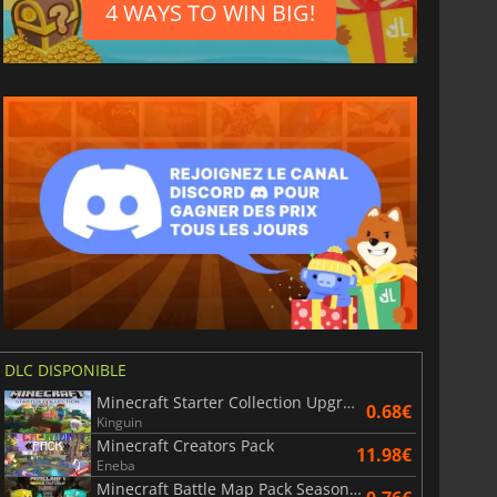
4 WAYS TO WIN BIG!
DLC DISPONIBLE
Minecraft Starter Collection Upgrade
0.68€
Kinguin
Minecraft Creators Pack
11.98€
Eneba
Minecraft Battle Map Pack Season Pass