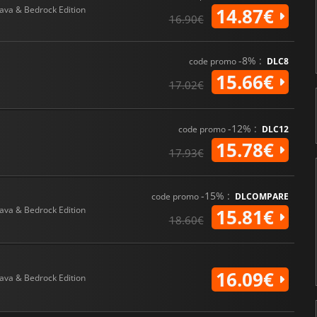
Java & Bedrock Edition
14.87€
16.90€
-8% :
code promo
DLC8
15.66€
17.02€
-12% :
code promo
DLC12
15.78€
17.93€
-15% :
code promo
DLCOMPARE
Java & Bedrock Edition
15.81€
18.60€
16.09€
Java & Bedrock Edition