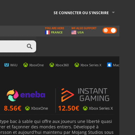
SE CONNECTER OU S'INSCRIRE
YOU ARE HERE
WE ALSO SUPPORT
Dark
FRANCE
USA
mode
WiiU
XboxOne
Xbox360
Xbox Series X
Mac
8.56
€
12.50
€
XboxOne
Xbox Series X
 type bac à sable qui offre aux joueurs une liberté quasi
lorer et façonner des mondes entiers. Développé à
Persson et aujourd'hui maintenu par Mojang Studios sous