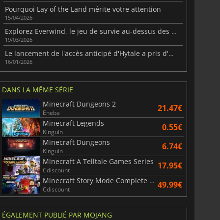
Pourquoi Lay of the Land mérite votre attention
15/04/2026
Explorez Everwind, le jeu de survie au-dessus des nuages
19/03/2026
Le lancement de l'accès anticipé d'Hytale a pris d'assaut Twitch et l'internet
16/01/2026
DANS LA MÊME SÉRIE
Minecraft Dungeons 2
21.47€
Eneba
Minecraft Legends
0.55€
Kinguin
Minecraft Dungeons
6.74€
Kinguin
Minecraft A Telltale Games Series
17.95€
Cdiscount
Minecraft Story Mode Complete Adventure
49.99€
Cdiscount
ÉGALEMENT PUBLIÉ PAR MOJANG