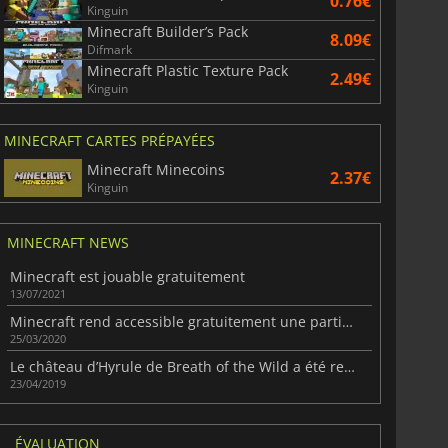
0.76€
Kinguin
Minecraft Builder’s Pack
8.09€
Difmark
Minecraft Plastic Texture Pack
2.49€
Kinguin
MINECRAFT CARTES PRÉPAYÉES
Minecraft Minecoins
2.37€
Kinguin
MINECRAFT NEWS
Minecraft est jouable gratuitement
13/07/2021
Minecraft rend accessible gratuitement une partie de son contenu éducatif
25/03/2020
Le château d’Hyrule de Breath of the Wild a été recréé dans Minecraft
23/04/2019
ÉVALUATION