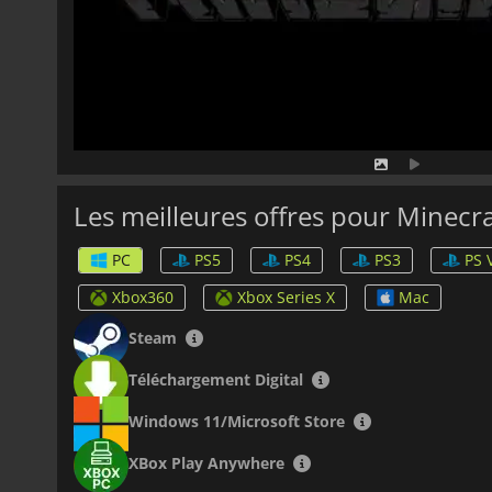
Les meilleures offres pour Minecra
PC
PS5
PS4
PS3
PS 
Xbox360
Xbox Series X
Mac
Steam
Téléchargement Digital
Windows 11/Microsoft Store
XBox Play Anywhere