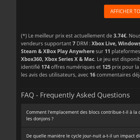
AFFICHER T
(*) Le meilleur prix est actuellement de
3.74€
. Nou
vendeurs supportant
7
DRM :
Xbox Live, Windows
Steam & XBox Play Anywhere
sur
11
plateformes
Xbox360, Xbox Series X & Mac
. Le jeu est disponi
identifié
174
offres numériques et
125
prix pour la
les avis des utilisateurs, avec
16
commentaires déjà
FAQ - Frequently Asked Questions
Comment l'emplacement des blocs contribue-t-il à la cr
les donjons ?
De quelle manière le cycle jour-nuit a-t-il un impact