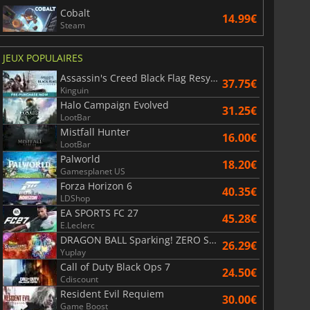
Cobalt
14.99€
Steam
JEUX POPULAIRES
Assassin's Creed Black Flag Resynced
37.75€
Kinguin
Halo Campaign Evolved
31.25€
LootBar
Mistfall Hunter
16.00€
LootBar
Palworld
18.20€
Gamesplanet US
Forza Horizon 6
40.35€
LDShop
EA SPORTS FC 27
45.28€
E.Leclerc
DRAGON BALL Sparking! ZERO Super Limit Breaking NEO
26.29€
Yuplay
Call of Duty Black Ops 7
24.50€
Cdiscount
Resident Evil Requiem
30.00€
Game Boost