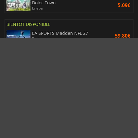
Doloc Town
5.09€
Eneba
BIENTÔT DISPONIBLE
EA SPORTS Madden NFL 27
59.80€
Eneba
Hell Let Loose Vietnam
26.08€
Kinguin
The Sinking City 2
38.92€
Gamesplanet US
STEINS;GATE RE BOOT
19.22€
Kinguin
TENDANCES ACTUELLES
MARVEL Tōkon dévoile ses débuts et sa feuille de route
Gaming News
07/08/2026
Steam Frame : une fuite sur le prix refroidit les attentes VR
Actualités Hardware
05/08/2026
Sorties de jeux vidéo de cette semaine - août 2026 (semaine 32)
Sorties Jeux
04/08/2026