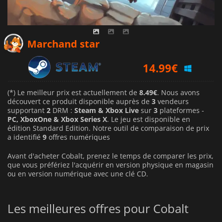
Marchand star
14.99
€
16.46
€
(*) Le meilleur prix est actuellement de
8.49€
. Nous avons
découvert ce produit disponible auprès de
3
vendeurs
supportant
2
DRM :
Steam & Xbox Live
sur
3
plateformes -
22.13
€
PC, XboxOne & Xbox Series X
. Le jeu est disponible en
édition Standard Edition. Notre outil de comparaison de prix
a identifié
9
offres numériques
Avant d'acheter Cobalt, prenez le temps de comparer les prix,
que vous préfériez l'acquérir en version physique en magasin
ou en version numérique avec une clé CD.
Les meilleures offres pour Cobalt