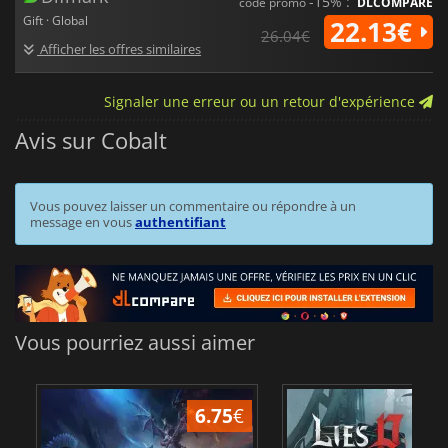
-15% :
code promo
DLCOMPARE
Gift · Global
22.13€
26.04€
Afficher les offres similaires
Signaler une erreur ou un retour d'expérience
Avis sur Cobalt
Vous pouvez laisser un commentaire ou répondre à un
message en vous
authentifiant
Vous pourriez aussi aimer
6.75
€
1