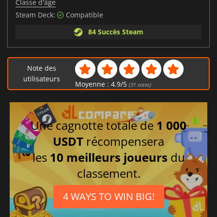
Classe d'âge
Steam Deck:
Compatible
84 Succès Steam
Note des
utilisateurs
Moyenne :
4.9
/
5
(
31
votes)
Une cagnotte totale de
1 000
USDT
récompensera
les
10 meilleurs joueurs
du
classement.
4 WAYS TO WIN BIG!