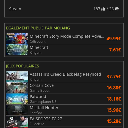
Steam
187
/ 26
ÉGALEMENT PUBLIÉ PAR MOJANG
Minecraft Story Mode Complete Adventure
49.99€
Cdiscount
Minecraft
7.61€
Kinguin
JEUX POPULAIRES
Assassin's Creed Black Flag Resynced
37.75€
Kinguin
Corsair Cove
16.80€
Game Boost
Palworld
18.16€
Gamesplanet US
Mistfall Hunter
15.96€
LootBar
EA SPORTS FC 27
45.28€
E.Leclerc