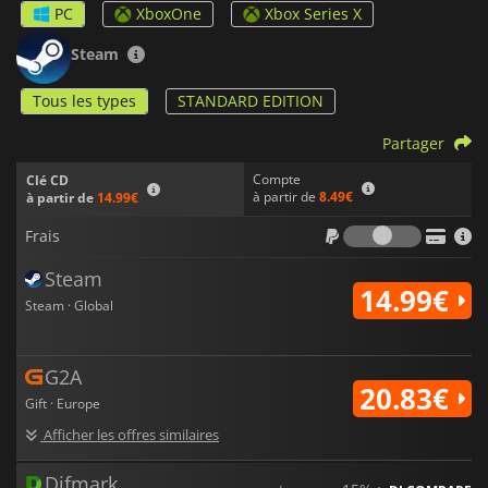
PC
XboxOne
Xbox Series X
Steam
Tous les types
STANDARD EDITION
Partager
Compte
Clé CD
à partir de
8.49€
à partir de
14.99€
Frais
Frais
Steam
14.99€
Steam · Global
G2A
20.83€
Gift · Europe
Afficher les offres similaires
Difmark