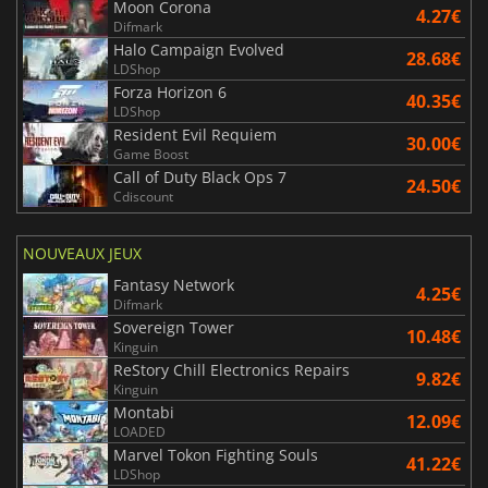
Moon Corona
4.27€
Difmark
Halo Campaign Evolved
28.68€
LDShop
Forza Horizon 6
40.35€
LDShop
Resident Evil Requiem
30.00€
Game Boost
Call of Duty Black Ops 7
24.50€
Cdiscount
NOUVEAUX JEUX
Fantasy Network
4.25€
Difmark
Sovereign Tower
10.48€
Kinguin
ReStory Chill Electronics Repairs
9.82€
Kinguin
Montabi
12.09€
LOADED
Marvel Tokon Fighting Souls
41.22€
LDShop