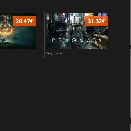
20.47
€
31.32
€
Pragmata
Total 