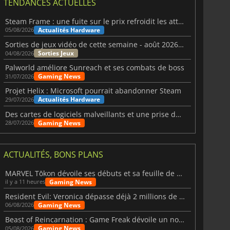
TENDANCES ACTUELLES
Steam Frame : une fuite sur le prix refroidit les attentes VR
Actualités Hardware
05/08/2026
Sorties de jeux vidéo de cette semaine - août 2026 (semaine 32)
Sorties Jeux
04/08/2026
Palworld améliore Sunreach et ses combats de boss
Gaming News
31/07/2026
Projet Helix : Microsoft pourrait abandonner Steam
Actualités Hardware
29/07/2026
Des cartes de logiciels malveillants et une prise de contrôle de Discord ont touché Meccha Chameleon
Gaming News
28/07/2026
ACTUALITÉS, BONS PLANS
MARVEL Tōkon dévoile ses débuts et sa feuille de route
Gaming News
il y a 11 heures
Resident Evil: Veronica dépasse déjà 2 millions de wishlists
Gaming News
06/08/2026
Beast of Reincarnation : Game Freak dévoile un nouveau pari
Gaming News
05/08/2026