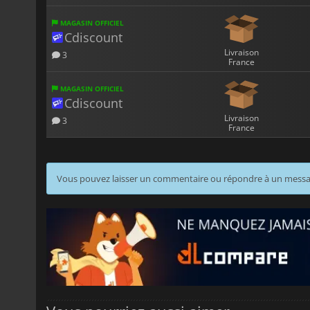
MAGASIN OFFICIEL
Cdiscount
Livraison
3
France
MAGASIN OFFICIEL
Cdiscount
Livraison
3
France
Vous pouvez laisser un commentaire ou répondre à un mess