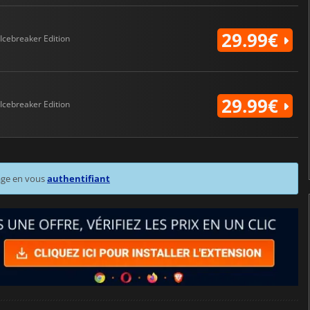
29.99€
Icebreaker Edition
29.99€
Icebreaker Edition
age en vous
authentifiant