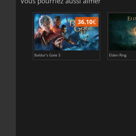
Vous pourriez aussi aimer
45.02
€
36.10
€
Baldur's Gate 3
Elden Ring