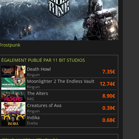
Frostpunk
ÉGALEMENT PUBLIÉ PAR 11 BIT STUDIOS
Death Howl
7.35€
Kinguin
Moonlighter 2 The Endless Vault
12.74€
Kinguin
The Alters
8.90€
K4G
Creatures of Ava
0.39€
Kinguin
Indika
0.68€
Eneba