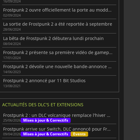
16/09/2024
Frostpunk 2 ouvre officiellement la porte au modding
02/09/2024
La sortie de Frostpunk 2 a été reportée à septembre
28/06/2024
La bêta de Frostpunk 2 débutera lundi prochain
08/04/2024
Frostpunk 2 présente sa première vidéo de gameplay
17/01/2024
Frostpunk 2 dévoile une nouvelle bande-annonce et sortira en 2024
14/06/2023
Frostpunk 2 annoncé par 11 Bit Studios
13/08/2021
ACTUALITÉS DES DLC'S ET EXTENSIONS
Frostpunk 2 : un DLC volcanique remplace l'hiver glacial
Mises à jour & Correctifs
25/06/2026
Frostpunk arrive sur Switch, DLC annoncé pour Frostpunk 2
Mises à jour & Correctifs
Events
09/04/2026