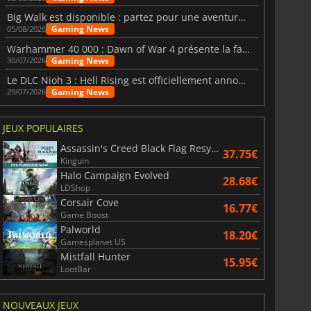
Big Walk est disponible : partez pour une aventure entre amis
Gaming News
05/08/2026
6.75
€
15.48
€
Warhammer 40 000 : Dawn of War 4 présente la faction des Nécrons
Gaming News
30/07/2026
Le DLC Nioh 3 : Hell Rising est officiellement annoncé
Gaming News
29/07/2026
War WARHAMMER 3
Lies Of P
JEUX POPULAIRES
Assassin's Creed Black Flag Resynced
37.75€
Kinguin
Halo Campaign Evolved
28.68€
LDShop
Corsair Cove
16.77€
Game Boost
Palworld
18.20€
Gamesplanet US
Mistfall Hunter
15.95€
LootBar
NOUVEAUX JEUX