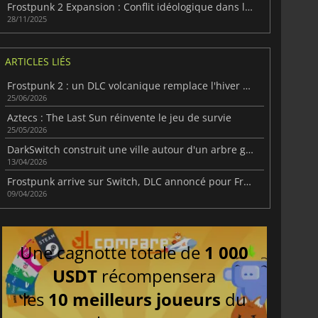
Frostpunk 2 Expansion : Conflit idéologique dans le Frostland
28/11/2025
ARTICLES LIÉS
Frostpunk 2 : un DLC volcanique remplace l'hiver glacial
25/06/2026
Aztecs : The Last Sun réinvente le jeu de survie
25/05/2026
DarkSwitch construit une ville autour d'un arbre géant
13/04/2026
Frostpunk arrive sur Switch, DLC annoncé pour Frostpunk 2
09/04/2026
Une cagnotte totale de
1 000
USDT
récompensera
les
10 meilleurs joueurs
du