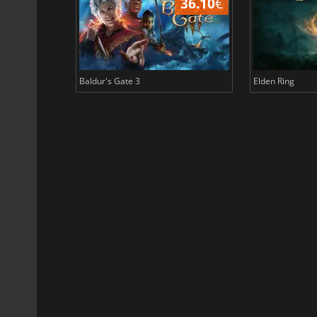
45.02
€
36.10
€
Baldur's Gate 3
Elden Ring