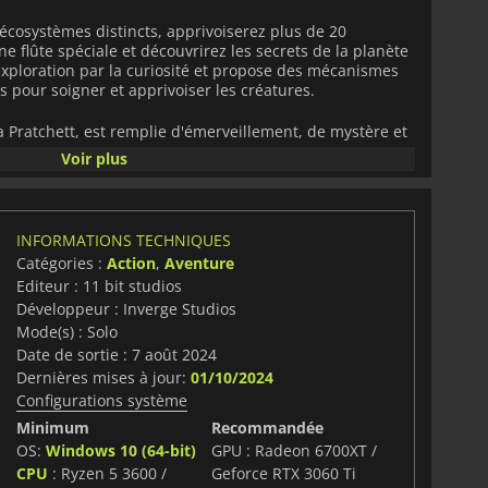
 écosystèmes distincts, apprivoiserez plus de 20
ne flûte spéciale et découvrirez les secrets de la planète
xploration par la curiosité et propose des mécanismes
 pour soigner et apprivoiser les créatures.
a Pratchett, est remplie d'émerveillement, de mystère et
affrontez l'infection qui menace les habitants d'Ava.
Voir plus
aditionnels liés aux créatures, offrant une
n plus profondes aux riches écosystèmes de la planète
nt.
Creatures of Ava
vous met au défi avec des énigmes
INFORMATIONS TECHNIQUES
tes et vous permet de rencontrer un groupe de
Catégories :
Action
,
Aventure
nt un monde extraterrestre tentaculaire. Ce n'est qu'en
Editeur : 11 bit studios
otique avec la nature et la faune de la planète que vous
Développeur : Inverge Studios
strophe imminente.
Mode(s) : Solo
Date de sortie : 7 août 2024
Dernières mises à jour:
01/10/2024
Configurations système
Minimum
Recommandée
OS:
Windows 10 (64-bit)
GPU : Radeon 6700XT /
CPU
: Ryzen 5 3600 /
Geforce RTX 3060 Ti