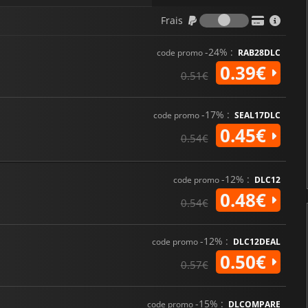
Frais
Frais
-24% :
code promo
RAB28DLC
0.39€
0.51€
-17% :
code promo
SEAL17DLC
0.45€
0.54€
-12% :
code promo
DLC12
0.48€
0.54€
-12% :
code promo
DLC12DEAL
0.50€
0.57€
-15% :
code promo
DLCOMPARE