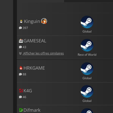
Kinguin
397
Global
GAMESEAL
43
Afficher les offres similaires
Rest of World
HRKGAME
88
Global
K4G
46
Global
Difmark