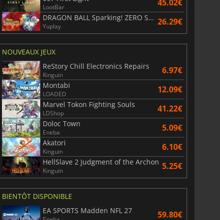
45.02€
LootBar
DRAGON BALL Sparking! ZERO Super Limit Breaking NEO
26.29€
Yuplay
NOUVEAUX JEUX
ReStory Chill Electronics Repairs
6.97€
Kinguin
Montabi
12.09€
LOADED
Marvel Tokon Fighting Souls
41.22€
LDShop
Doloc Town
5.09€
Eneba
Akatori
6.10€
Kinguin
HellSlave 2 Judgment of the Archon
5.25€
Kinguin
BIENTÔT DISPONIBLE
EA SPORTS Madden NFL 27
59.80€
Eneba