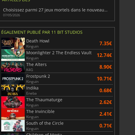
Choisissez parmi 27 jeux mortels dans le nouveau BundleFest BYO Killer Bundle de Fanatical
07/05/2026
ÉGALEMENT PUBLIÉ PAR 11 BIT STUDIOS
Death Howl
7.35€
Kinguin
Moonlighter 2 The Endless Vault
12.74€
Kinguin
The Alters
8.90€
K4G
Frostpunk 2
10.71€
Kinguin
Indika
0.68€
Eneba
The Thaumaturge
2.62€
Kinguin
The Invincible
2.41€
Kinguin
South of the Circle
0.71€
Kinguin
Children of Morta