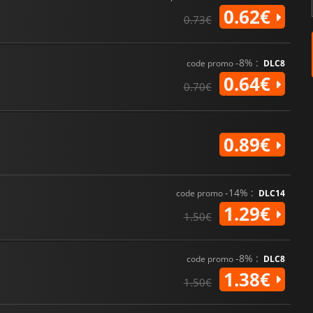
0.62€
0.73€
-8% :
code promo
DLC8
0.64€
0.70€
0.89€
-14% :
code promo
DLC14
1.29€
1.50€
-8% :
code promo
DLC8
1.38€
1.50€