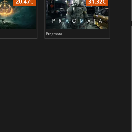
20.47
€
31.32
€
Pragmata
Total 