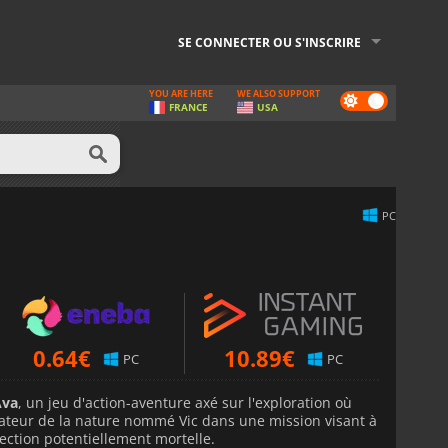
SE CONNECTER OU S'INSCRIRE
YOU ARE HERE
WE ALSO SUPPORT
Dark
FRANCE
USA
mode
PC
0.64
€
10.89
€
PC
PC
Ava
, un jeu d'action-aventure axé sur l'exploration où
rateur de la nature nommé Vic dans une mission visant à
ection potentiellement mortelle.