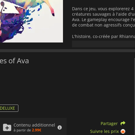
Dans ce jeu, vous explorerez 4
créatures sauvages à l'aide d'u
Ava. Le gameplay encourage l'e
de combat non agressifs conçus
L'histoire, co-créée par Rhiann
de découvertes, alors que vous 
Ce jeu va au-delà des genres tr
es of Ava
compréhension et une connexio
et aux créatures qui les habite
environnementales passionnan
personnages colorés en explora
comprenant leur relation symbi
pourrez sauver Ava d'une cata
 DELUXE
Partager
Contenu additionnel
à partir de
2.99€
Suivre les prix