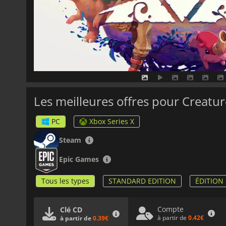
Les meilleures offres pour Creatur
PC
Xbox Series X
Steam
Epic Games
Tous les types
STANDARD EDITION
ÉDITION
Compte
Clé CD
à partir de
0.42€
à partir de
0.39€