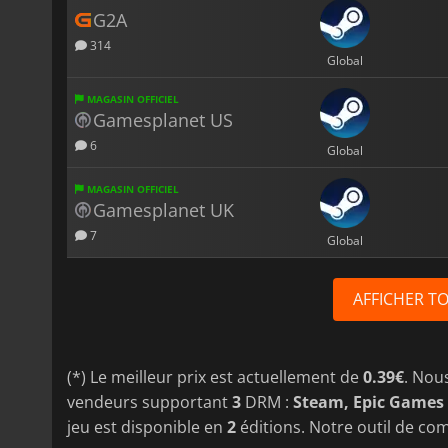
G2A
314
Global
MAGASIN OFFICIEL
Gamesplanet US
6
Global
MAGASIN OFFICIEL
Gamesplanet UK
7
Global
AFFICHER T
(*) Le meilleur prix est actuellement de
0.39€
. Nou
vendeurs supportant
3
DRM :
Steam, Epic Games 
jeu est disponible en
2
éditions. Notre outil de com