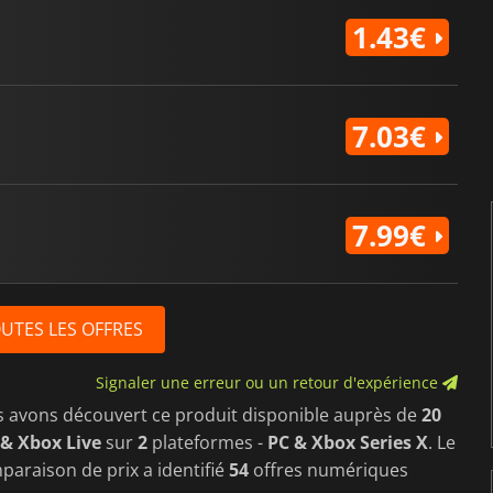
1.43€
7.03€
7.99€
OUTES LES OFFRES
Signaler une erreur ou un retour d'expérience
s avons découvert ce produit disponible auprès de
20
& Xbox Live
sur
2
plateformes -
PC & Xbox Series X
. Le
paraison de prix a identifié
54
offres numériques