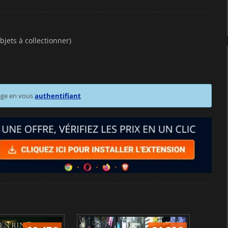
bjets à collectionner)
age en vous
authentifiant