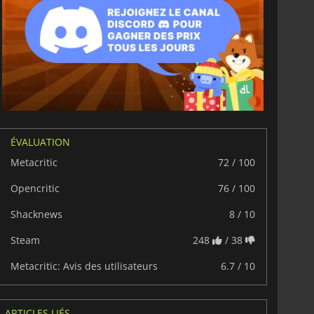
ÉVALUATION
Metacritic
72 / 100
Opencritic
76 / 100
Shacknews
8 / 10
Steam
248
/ 38
Metacritic: Avis des utilisateurs
6.7 / 10
ARTICLES LIÉS