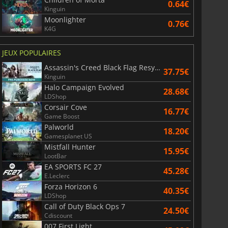
6.75
€
15.48
€
0.64€
Kinguin
Moonlighter
0.76€
K4G
JEUX POPULAIRES
War WARHAMMER 3
Lies Of P
Assassin's Creed Black Flag Resynced
37.75€
Kinguin
Halo Campaign Evolved
28.68€
LDShop
Corsair Cove
16.77€
Game Boost
Palworld
18.20€
Gamesplanet US
Mistfall Hunter
15.95€
LootBar
EA SPORTS FC 27
45.28€
E.Leclerc
Forza Horizon 6
40.35€
LDShop
Call of Duty Black Ops 7
24.50€
Cdiscount
007 First Light