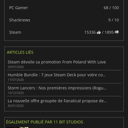
PC Gamer
68 / 100
Shacknews
9 / 10
Steam
15336
/ 1895
ARTICLES LIÉS
Steam dévoile sa promotion From Poland With Love
29/07/2026
Humble Bundle : 7 jeux Steam Deck pour votre console portable
17/07/2026
Storm Lancers : Nos premières impressions (Roguelite Co-op !)
13/12/2025
La nouvelle offre groupée de Fanatical propose des réductions importantes sur 18 jeux avant la vente de printemps de Steam.
30/01/2025
ÉGALEMENT PUBLIÉ PAR 11 BIT STUDIOS