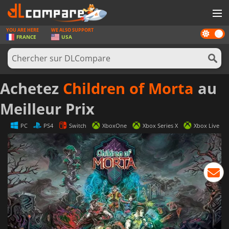
YOU ARE HERE
WE ALSO SUPPORT
Dark
JEUX
FRANCE
USA
mode
CARTES PRÉPAYÉES
LOGICIELS
Achetez
Children of Morta
au
CONCOURS
Meilleur Prix
MATÉRIEL
PC
PS4
Switch
XboxOne
Xbox Series X
Xbox Live
NEWS
SE CONNECTER OU S'INSCRIRE