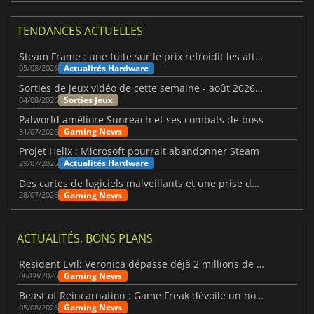
TENDANCES ACTUELLES
Steam Frame : une fuite sur le prix refroidit les attentes VR
Actualités Hardware
05/08/2026
Sorties de jeux vidéo de cette semaine - août 2026 (semaine 32)
Sorties Jeux
04/08/2026
Palworld améliore Sunreach et ses combats de boss
Gaming News
31/07/2026
Projet Helix : Microsoft pourrait abandonner Steam
Actualités Hardware
29/07/2026
Des cartes de logiciels malveillants et une prise de contrôle de Discord ont touché Meccha Chameleon
Gaming News
28/07/2026
ACTUALITÉS, BONS PLANS
Resident Evil: Veronica dépasse déjà 2 millions de wishlists
Gaming News
06/08/2026
Beast of Reincarnation : Game Freak dévoile un nouveau pari
Gaming News
05/08/2026