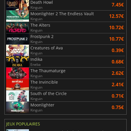
Death Howl
7.45€
Kinguin
Moonlighter 2 The Endless Vault
12.57€
Kinguin
The Alters
10.72€
Kinguin
Frostpunk 2
10.77€
Kinguin
Creatures of Ava
0.39€
Kinguin
Indika
0.68€
Eneba
The Thaumaturge
2.62€
Kinguin
The Invincible
2.41€
Kinguin
South of the Circle
0.71€
Kinguin
Moonlighter
0.75€
Kinguin
JEUX POPULAIRES