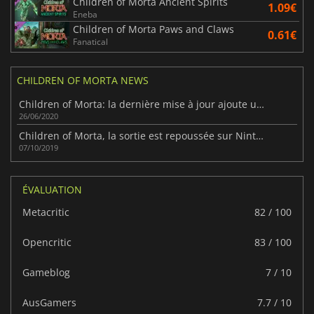
Children of Morta Ancient Spirits
1.09€
Eneba
Children of Morta Paws and Claws
0.61€
Fanatical
CHILDREN OF MORTA NEWS
Children of Morta: la dernière mise à jour ajoute un nouveau personnage
26/06/2020
Children of Morta, la sortie est repoussée sur Nintendo Switch
07/10/2019
ÉVALUATION
Metacritic
82 / 100
Opencritic
83 / 100
Gameblog
7 / 10
AusGamers
7.7 / 10