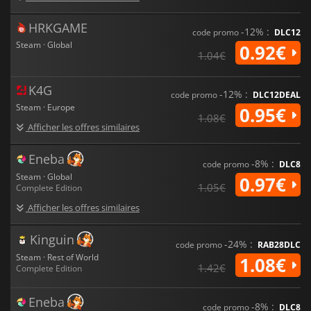
HRKGAME
-12% :
code promo
DLC12
Steam · Global
0.92€
1.04€
K4G
-12% :
code promo
DLC12DEAL
Steam · Europe
0.95€
1.08€
Afficher les offres similaires
Eneba
-8% :
code promo
DLC8
Steam · Global
0.97€
1.05€
Complete Edition
Afficher les offres similaires
Kinguin
-24% :
code promo
RAB28DLC
Steam · Rest of World
1.08€
1.42€
Complete Edition
Eneba
-8% :
code promo
DLC8