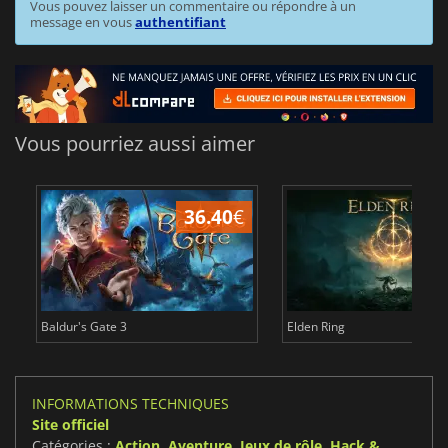
Vous pouvez laisser un commentaire ou répondre à un
message en vous
authentifiant
Vous pourriez aussi aimer
36.40
€
Baldur's Gate 3
Elden Ring
INFORMATIONS TECHNIQUES
Site officiel
Catégories :
Action
,
Aventure
,
Jeux de rôle
,
Hack &