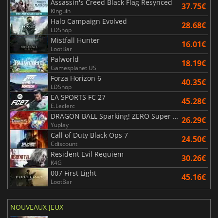
Assassin's Creed Black Flag Resynced
37.75€
Kinguin
Halo Campaign Evolved
28.68€
LDShop
Mistfall Hunter
16.01€
LootBar
Palworld
18.19€
Gamesplanet US
Forza Horizon 6
40.35€
LDShop
EA SPORTS FC 27
45.28€
E.Leclerc
DRAGON BALL Sparking! ZERO Super Limit Breaking NEO
26.29€
Yuplay
Call of Duty Black Ops 7
24.50€
Cdiscount
Resident Evil Requiem
30.26€
K4G
007 First Light
45.16€
LootBar
NOUVEAUX JEUX