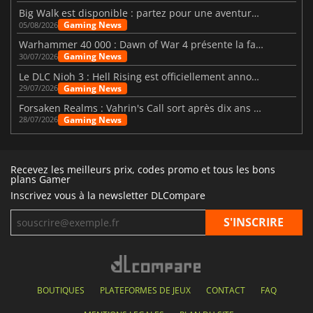
Big Walk est disponible : partez pour une aventure entre amis
Gaming News
05/08/2026
Warhammer 40 000 : Dawn of War 4 présente la faction des Nécrons
Gaming News
30/07/2026
Le DLC Nioh 3 : Hell Rising est officiellement annoncé
Gaming News
29/07/2026
Forsaken Realms : Vahrin's Call sort après dix ans de développement
Gaming News
28/07/2026
Recevez les meilleurs prix, codes promo et tous les bons
plans Gamer
Inscrivez vous à la newsletter DLCompare
BOUTIQUES
PLATEFORMES DE JEUX
CONTACT
FAQ