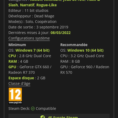
Slash
,
Narratif
,
Rogue-Like
Editeur : 11 bit studios
Développeur : Dead Mage
Mode(s) : Solo, Coopération
Date de sortie : 3 septembre 2019
Dernières mises à jour:
08/03/2022
Configurations système
Minimum
Recommandée
OS:
Windows 7 (64 bit)
OS:
Windows 10 (64 bit)
CPU
: 2.8 GHz Dual Core
CPU : 3.2 GHz Quad Core
RAM
: 4 GB
RAM : 8 GB
GPU
: GeForce GTX 660 /
GPU : GeForce 960 / Radeon
Radeon R7 370
RX 570
Espace disque
: 2 GB
Classe d'âge
Steam Deck:
Compatible
45 Succès Steam