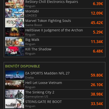
ReStory Chill Electronics Repairs
6.39€
Kinguin
Montabi
12.09€
LOADED
Marvel Tokon Fighting Souls
45.42€
Game Boost
HellSlave II Judgment of the Archon
5.29€
Kinguin
Big Walk
11.34€
Kinguin
Kill The Shadow
6.48€
Kinguin
BIENTÔT DISPONIBLE
EA SPORTS Madden NFL 27
59.80€
Eneba
Hell Let Loose Vietnam
26.10€
Kinguin
The Sinking City 2
38.98€
Gamesplanet US
STEINS;GATE RE BOOT
33.54€
Kinguin