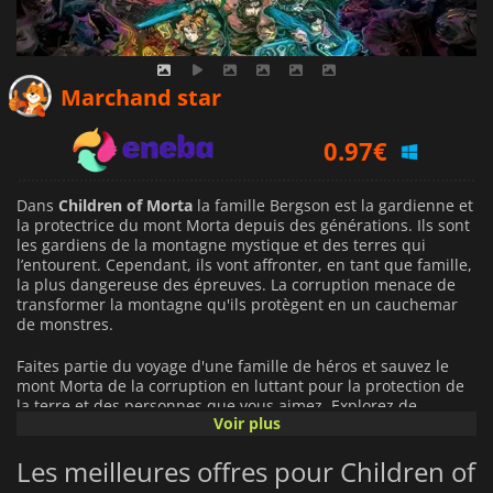
0.65
€
Marchand star
0.97
€
1.19
€
Dans
Children of Morta
la famille Bergson est la gardienne et
la protectrice du mont Morta depuis des générations. Ils sont
les gardiens de la montagne mystique et des terres qui
l’entourent. Cependant, ils vont affronter, en tant que famille,
la plus dangereuse des épreuves. La corruption menace de
transformer la montagne qu'ils protègent en un cauchemar
de monstres.
Faites partie du voyage d'une famille de héros et sauvez le
mont Morta de la corruption en luttant pour la protection de
la terre et des personnes que vous aimez. Explorez de
Voir plus
dangereux donjons remplis de sombres créatures et
découvrez la vérité cachée derrière la corruption. Les donjons
Les meilleures offres pour Children of
sont magnifiquement conçus et générés de manière
procédurale pour garantir une expérience de jeu unique