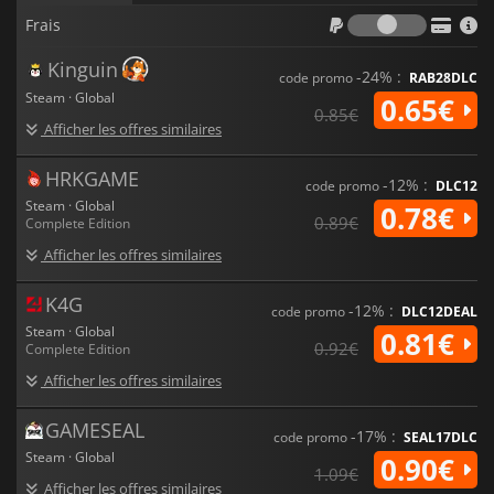
Frais
Frais
Kinguin
-24% :
code promo
RAB28DLC
Steam · Global
0.65€
0.85€
Afficher les offres similaires
HRKGAME
-12% :
code promo
DLC12
Steam · Global
0.78€
0.89€
Complete Edition
Afficher les offres similaires
K4G
-12% :
code promo
DLC12DEAL
Steam · Global
0.81€
0.92€
Complete Edition
Afficher les offres similaires
GAMESEAL
-17% :
code promo
SEAL17DLC
Steam · Global
0.90€
1.09€
Afficher les offres similaires