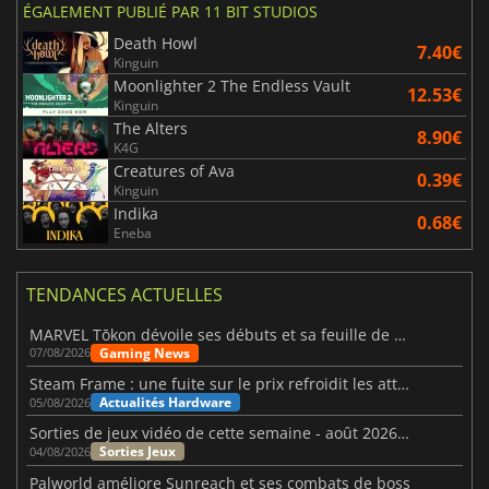
ÉGALEMENT PUBLIÉ PAR 11 BIT STUDIOS
Death Howl
7.40€
Kinguin
Moonlighter 2 The Endless Vault
12.53€
Kinguin
The Alters
8.90€
K4G
Creatures of Ava
0.39€
Kinguin
Indika
0.68€
Eneba
TENDANCES ACTUELLES
MARVEL Tōkon dévoile ses débuts et sa feuille de route
Gaming News
07/08/2026
Steam Frame : une fuite sur le prix refroidit les attentes VR
Actualités Hardware
05/08/2026
Sorties de jeux vidéo de cette semaine - août 2026 (semaine 32)
Sorties Jeux
04/08/2026
Palworld améliore Sunreach et ses combats de boss