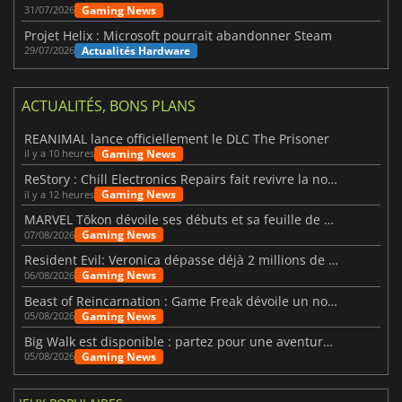
Gaming News
31/07/2026
Projet Helix : Microsoft pourrait abandonner Steam
Actualités Hardware
29/07/2026
ACTUALITÉS, BONS PLANS
REANIMAL lance officiellement le DLC The Prisoner
Gaming News
il y a 10 heures
ReStory : Chill Electronics Repairs fait revivre la nostalgie des années 2000
Gaming News
il y a 12 heures
MARVEL Tōkon dévoile ses débuts et sa feuille de route
Gaming News
07/08/2026
Resident Evil: Veronica dépasse déjà 2 millions de wishlists
Gaming News
06/08/2026
Beast of Reincarnation : Game Freak dévoile un nouveau pari
Gaming News
05/08/2026
Big Walk est disponible : partez pour une aventure entre amis
Gaming News
05/08/2026