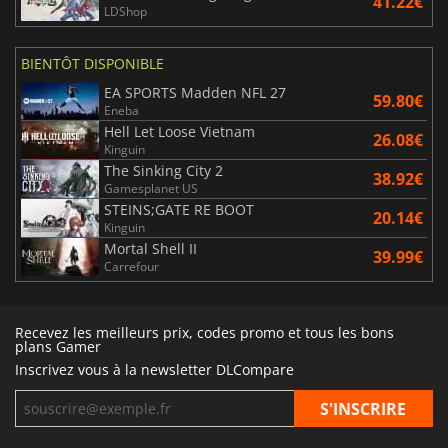
41.22€
LDShop
BIENTÔT DISPONIBLE
EA SPORTS Madden NFL 27
59.80€
Eneba
Hell Let Loose Vietnam
26.08€
Kinguin
The Sinking City 2
38.92€
Gamesplanet US
STEINS;GATE RE BOOT
20.14€
Kinguin
Mortal Shell II
39.99€
Carrefour
Recevez les meilleurs prix, codes promo et tous les bons
plans Gamer
Inscrivez vous à la newsletter DLCompare