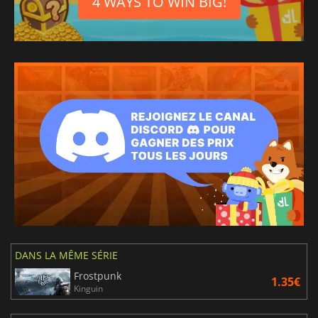
4 WAYS TO WIN BIG!
DANS LA MÊME SÉRIE
Frostpunk
1.35€
Kinguin