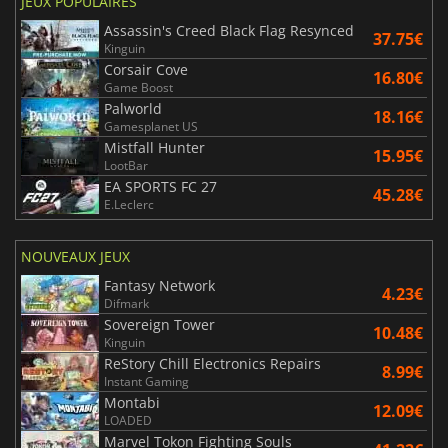
JEUX POPULAIRES
Assassin's Creed Black Flag Resynced
37.75€
Kinguin
Corsair Cove
16.80€
Game Boost
Palworld
18.16€
Gamesplanet US
Mistfall Hunter
15.95€
LootBar
EA SPORTS FC 27
45.28€
E.Leclerc
NOUVEAUX JEUX
Fantasy Network
4.23€
Difmark
Sovereign Tower
10.48€
Kinguin
ReStory Chill Electronics Repairs
8.99€
Instant Gaming
Montabi
12.09€
LOADED
Marvel Tokon Fighting Souls