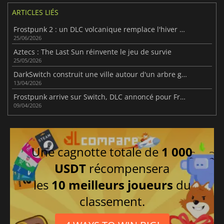
ARTICLES LIÉS
Frostpunk 2 : un DLC volcanique remplace l'hiver glacial
25/06/2026
Aztecs : The Last Sun réinvente le jeu de survie
25/05/2026
DarkSwitch construit une ville autour d'un arbre géant
13/04/2026
Frostpunk arrive sur Switch, DLC annoncé pour Frostpunk 2
09/04/2026
Une cagnotte totale de
1 000
USDT
récompensera
les
10 meilleurs joueurs
du
classement.