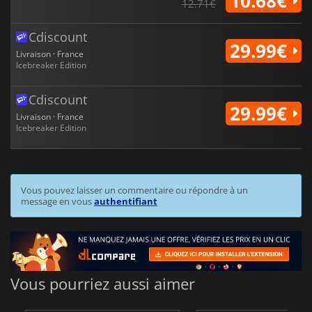
10.68€
12.71€
Cdiscount
29.99€
Livraison · France
Icebreaker Edition
Cdiscount
29.99€
Livraison · France
Icebreaker Edition
Vous pouvez laisser un commentaire ou répondre à un
message en vous
authentifiant
Vous pourriez aussi aimer