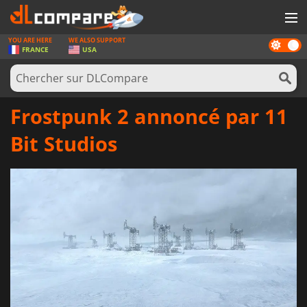
YOU ARE HERE
WE ALSO SUPPORT
Dark
JEUX
FRANCE
USA
mode
CARTES PRÉPAYÉES
LOGICIELS
Frostpunk 2 annoncé par 11
CONCOURS
Bit Studios
MATÉRIEL
NEWS
SE CONNECTER OU S'INSCRIRE