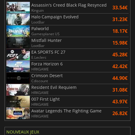
Assassin's Creed Black Flag Resynced
33.54€
Kinguin
Halo Campaign Evolved
31.23€
LootBar
Palworld
18.17€
Gamesplanet US
Mistfall Hunter
15.98€
LootBar
EA SPORTS FC 27
45.28€
E.Leclerc
Forza Horizon 6
42.42€
HRKGAME
Crimson Desert
44.90€
Cdiscount
Resident Evil Requiem
31.08€
HRKGAME
007 First Light
43.97€
HRKGAME
Avatar Legends The Fighting Game
26.82€
HRKGAME
NOUVEAUX JEUX