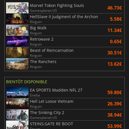
Marvel Tokon Fighting Souls
46.73€
Gamesplanet US
HellSlave II Judgment of the Archon
5.58€
Kinguin
Big Walk
11.34€
Kinguin
Retrowave 2
0.65€
Kinguin
Beast of Reincarnation
30.51€
Kinguin
The Ranchers
13.62€
Kinguin
BIENTÔT DISPONIBLE
EA SPORTS Madden NFL 27
59.80€
Eneba
Hell Let Loose Vietnam
26.39€
Kinguin
The Sinking City 2
38.94€
Gamesplanet US
STEINS;GATE RE BOOT
53.99€
Steam