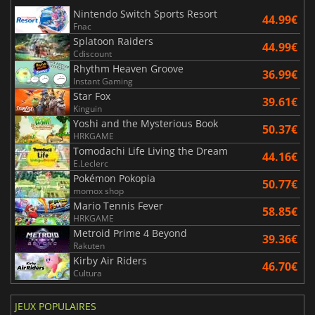
Nintendo Switch Sports Resort
44.99€
Fnac
Splatoon Raiders
44.99€
Cdiscount
Rhythm Heaven Groove
36.99€
Instant Gaming
Star Fox
39.61€
Kinguin
Yoshi and the Mysterious Book
50.37€
HRKGAME
Tomodachi Life Living the Dream
44.16€
E.Leclerc
Pokémon Pokopia
50.77€
momox shop
Mario Tennis Fever
58.85€
HRKGAME
Metroid Prime 4 Beyond
39.36€
Rakuten
Kirby Air Riders
46.70€
Cultura
JEUX POPULAIRES