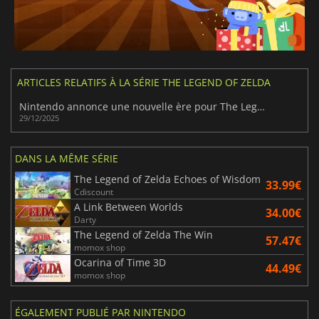
ARTICLES RELATIFS À LA SÉRIE THE LEGEND OF ZELDA
Nintendo annonce une nouvelle ère pour The Legend of Zelda
29/12/2025
DANS LA MÊME SÉRIE
The Legend of Zelda Echoes of Wisdom
33.99€
Cdiscount
A Link Between Worlds
34.00€
Darty
The Legend of Zelda The Win
57.47€
momox shop
Ocarina of Time 3D
44.49€
momox shop
ÉGALEMENT PUBLIÉ PAR NINTENDO