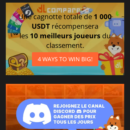
Une cagnotte totale de
1 000
USDT
récompensera
les
10 meilleurs joueurs
du
classement.
4 WAYS TO WIN BIG!