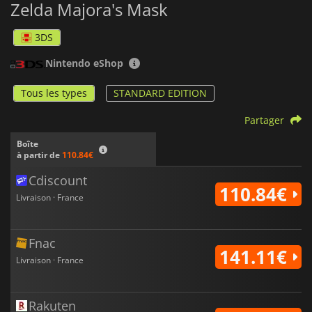
Zelda Majora's Mask
bien sûr les masques, qui ont tous des pouvoirs différents
dont Link va pouvoir profiter pour tenter de sauver Termina.
3DS
Nintendo eShop
Tous les types
STANDARD EDITION
Partager
Boîte
à partir de
110.84€
Cdiscount
110.84€
Livraison · France
Fnac
141.11€
Livraison · France
Rakuten