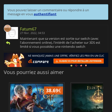
Vous pouvez laisser un commentaire ou répondre à un
message en vous
authentifiant
Fatum67
27 févr. 2022, 04:53
Maintenant que sa version est sortie sur switch (avec
l'abonnement online), l'intérêt de l'acheter sur 3DS est
limité si vous possédez une nintendo switch
Vous pourriez aussi aimer
38.69
€
1