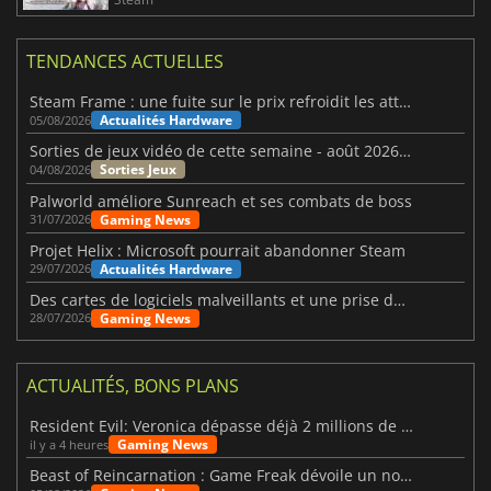
TENDANCES ACTUELLES
Steam Frame : une fuite sur le prix refroidit les attentes VR
Actualités Hardware
05/08/2026
Sorties de jeux vidéo de cette semaine - août 2026 (semaine 32)
Sorties Jeux
04/08/2026
Palworld améliore Sunreach et ses combats de boss
Gaming News
31/07/2026
Projet Helix : Microsoft pourrait abandonner Steam
Actualités Hardware
29/07/2026
Des cartes de logiciels malveillants et une prise de contrôle de Discord ont touché Meccha Chameleon
Gaming News
28/07/2026
ACTUALITÉS, BONS PLANS
Resident Evil: Veronica dépasse déjà 2 millions de wishlists
Gaming News
il y a 4 heures
Beast of Reincarnation : Game Freak dévoile un nouveau pari