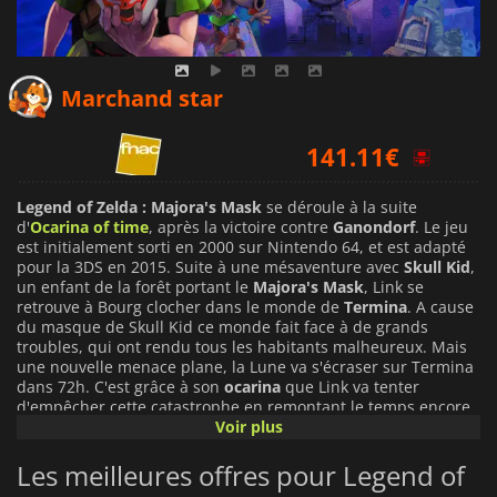
110.84
€
Marchand star
141.11
€
142.04
€
Legend of Zelda : Majora's Mask
se déroule à la suite
d'
Ocarina of time
, après la victoire contre
Ganondorf
. Le jeu
est initialement sorti en 2000 sur Nintendo 64, et est adapté
pour la 3DS en 2015. Suite à une mésaventure avec
Skull Kid
,
un enfant de la forêt portant le
Majora's Mask
, Link se
retrouve à Bourg clocher dans le monde de
Termina
. A cause
du masque de Skull Kid ce monde fait face à de grands
troubles, qui ont rendu tous les habitants malheureux. Mais
une nouvelle menace plane, la Lune va s'écraser sur Termina
dans 72h. C'est grâce à son
ocarina
que Link va tenter
d'empêcher cette catastrophe en remontant le temps encore
et encore pour modifier le court des choses. Le gameplay
Voir plus
reste similaire au précédent opus, avec quelques nouveautés.
Entre autres, l'horloge qui indique le jour et l'heure, le journal
Les meilleures offres pour Legend of
des Boombers qui indique les missions en cours ou à venir, et