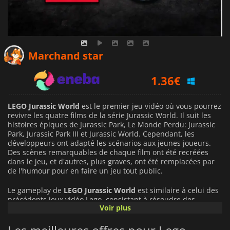
1.00
€
Marchand star
1.36
€
1.79
€
LEGO Jurassic World
est le premier jeu vidéo où vous pourrez
revivre les quatre films de la série Jurassic World. Il suit les
histoires épiques de Jurassic Park, Le Monde Perdu: Jurassic
Park, Jurassic Park III et Jurassic World. Cependant, les
développeurs ont adapté les scénarios aux jeunes joueurs.
Des scènes remarquables de chaque film ont été recréées
dans le jeu, et d'autres, plus graves, ont été remplacées par
de l'humour pour en faire un jeu tout public.
Le gameplay de
LEGO Jurassic World
est similaire à celui des
précédents jeux vidéo Lego, consistant à résoudre des
Voir plus
énigmes. Le jeu comporte 20 niveaux, dont 5 pour chaque
film. Le jeu intègre un mode coopération à deux joueurs et
comprend plus de 100 personnages à débloquer, dont plus