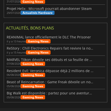
Gaming News
31/07/2026
Projet Helix : Microsoft pourrait abandonner Steam
Actualités Hardware
29/07/2026
ACTUALITÉS, BONS PLANS
REANIMAL lance officiellement le DLC The Prisoner
Gaming News
il y a 13 heures
ReStory : Chill Electronics Repairs fait revivre la nostalgie des années 2000
Gaming News
il y a 15 heures
MARVEL Tōkon dévoile ses débuts et sa feuille de route
Gaming News
07/08/2026
Resident Evil: Veronica dépasse déjà 2 millions de wishlists
Gaming News
06/08/2026
Beast of Reincarnation : Game Freak dévoile un nouveau pari
Gaming News
05/08/2026
Big Walk est disponible : partez pour une aventure entre amis
Gaming News
05/08/2026