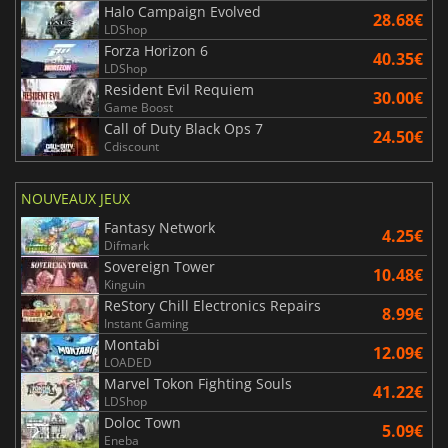
Halo Campaign Evolved
28.68€
LDShop
Forza Horizon 6
40.35€
LDShop
Resident Evil Requiem
30.00€
Game Boost
Call of Duty Black Ops 7
24.50€
Cdiscount
NOUVEAUX JEUX
Fantasy Network
4.25€
Difmark
Sovereign Tower
10.48€
Kinguin
ReStory Chill Electronics Repairs
8.99€
Instant Gaming
Montabi
12.09€
LOADED
Marvel Tokon Fighting Souls
41.22€
LDShop
Doloc Town
5.09€
Eneba