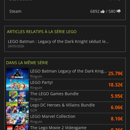
Steam
6892
/ 580
ARTICLES RELATIFS À LA SÉRIE LEGO
LEGO Batman : Legacy of the Dark Knight séduit les joueurs
28/05/2026
DANS LA MÊME SÉRIE
LEGO Batman Legacy of the Dark Knight
25.79€
Kinguin
LEGO Party!
18.32€
Kinguin
The LEGO Games Bundle
5.95€
Kinguin
Lego DC Heroes & Villains Bundle
6.06€
G2A
LEGO Marvel Collection
8.10€
Kinguin
The Lego Movie 2 Videogame