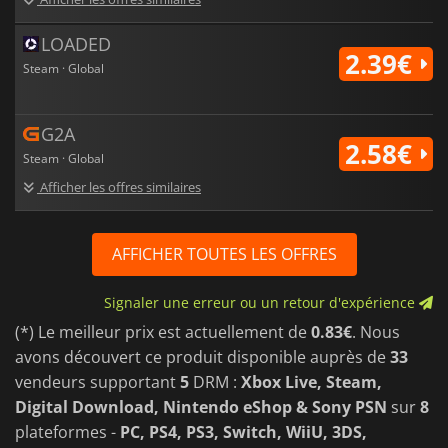
LOADED
2.39€
Steam · Global
G2A
2.58€
Steam · Global
Afficher les offres similaires
AFFICHER TOUTES LES OFFRES
Signaler une erreur ou un retour d'expérience
(*) Le meilleur prix est actuellement de
0.83€
. Nous
avons découvert ce produit disponible auprès de
33
vendeurs supportant
5
DRM :
Xbox Live, Steam,
Digital Download, Nintendo eShop & Sony PSN
sur
8
plateformes -
PC, PS4, PS3, Switch, WiiU, 3DS,