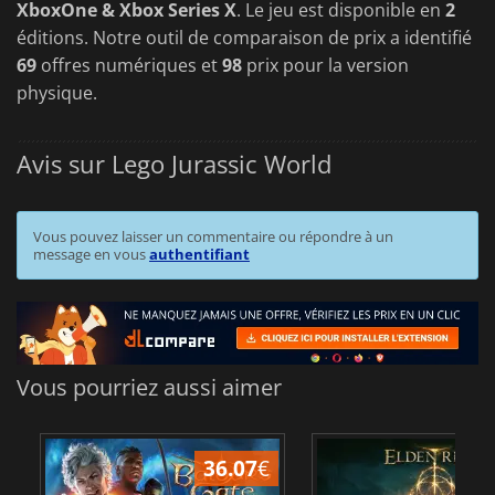
XboxOne & Xbox Series X
. Le jeu est disponible en
2
éditions. Notre outil de comparaison de prix a identifié
69
offres numériques et
98
prix pour la version
physique.
Avis sur Lego Jurassic World
Vous pouvez laisser un commentaire ou répondre à un
message en vous
authentifiant
Vous pourriez aussi aimer
36.07
€
2