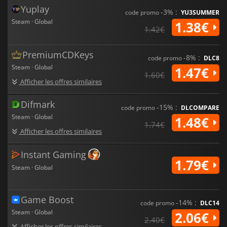
Yuplay
-3% :
code promo
YU3SUMMER
Steam · Global
1.38€
1.42€
PremiumCDKeys
-8% :
code promo
DLC8
Steam · Global
1.47€
1.60€
Afficher les offres similaires
Difmark
-15% :
code promo
DLCOMPARE
Steam · Global
1.48€
1.74€
Afficher les offres similaires
Instant Gaming
1.79€
Steam · Global
Game Boost
-14% :
code promo
DLC14
Steam · Global
2.06€
2.40€
Afficher les offres similaires