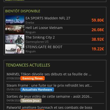
BIENTÔT DISPONIBLE
EA SPORTS Madden NFL 27
59.80€
Eneba
Hell Let Loose Vietnam
26.08€
Kinguin
The Sinking City 2
38.92€
Gamesplanet US
STEINS;GATE RE BOOT
19.22€
Kinguin
TENDANCES ACTUELLES
MARVEL Tōkon dévoile ses débuts et sa feuille de route
Gaming News
07/08/2026
Steam Frame : une fuite sur le prix refroidit les attentes VR
Actualités Hardware
05/08/2026
Sorties de jeux vidéo de cette semaine - août 2026 (semaine 32)
Sorties Jeux
04/08/2026
Palworld améliore Sunreach et ses combats de boss