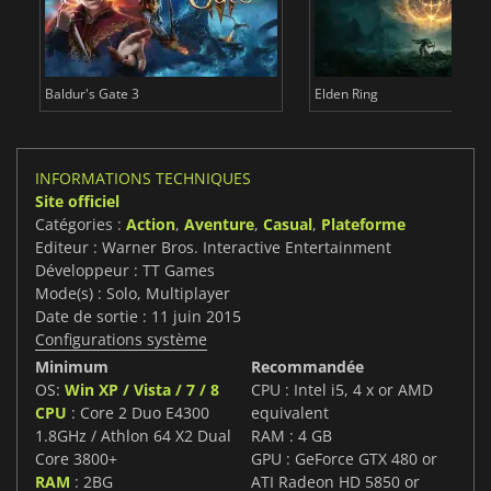
Baldur's Gate 3
Elden Ring
INFORMATIONS TECHNIQUES
Site officiel
Catégories :
Action
,
Aventure
,
Casual
,
Plateforme
Editeur : Warner Bros. Interactive Entertainment
Développeur : TT Games
Mode(s) : Solo, Multiplayer
Date de sortie : 11 juin 2015
Configurations système
Minimum
Recommandée
OS:
Win XP / Vista / 7 / 8
CPU : Intel i5, 4 x or AMD
CPU
: Core 2 Duo E4300
equivalent
1.8GHz / Athlon 64 X2 Dual
RAM : 4 GB
Core 3800+
GPU : GeForce GTX 480 or
RAM
: 2BG
ATI Radeon HD 5850 or