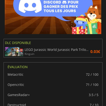
DLC DISPONIBLE
LEGO Jurassic World Jurassic Park Trilogy DLC Pack 2
0.03€
Kinguin
ÉVALUATION
Metacritic
72 / 100
Opencritic
71 / 100
GamesRadar+
3.5 / 5
Destructoid
7 / 10