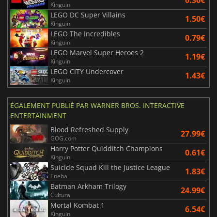
0.36€
Kinguin
LEGO DC Super Villains
1.50€
Kinguin
LEGO The Incredibles
0.79€
Kinguin
LEGO Marvel Super Heroes 2
1.19€
Kinguin
LEGO CITY Undercover
1.43€
Kinguin
ÉGALEMENT PUBLIÉ PAR WARNER BROS. INTERACTIVE
ENTERTAINMENT
Blood Refreshed Supply
27.99€
GOG.com
Harry Potter Quidditch Champions
0.61€
Kinguin
Suicide Squad Kill the Justice League
1.83€
Eneba
Batman Arkham Trilogy
24.99€
Cultura
Mortal Kombat 1
6.54€
Kinguin