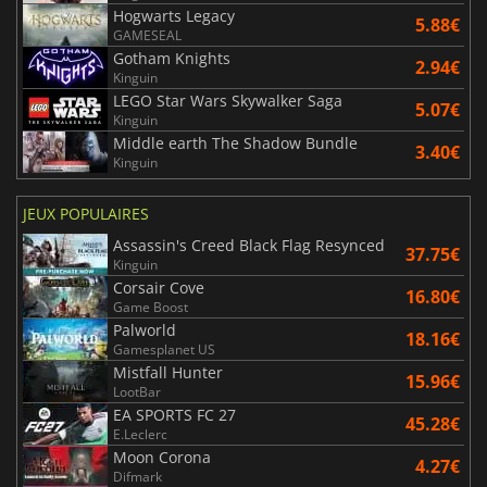
Hogwarts Legacy
5.88€
GAMESEAL
Gotham Knights
2.94€
Kinguin
LEGO Star Wars Skywalker Saga
5.07€
Kinguin
Middle earth The Shadow Bundle
3.40€
Kinguin
JEUX POPULAIRES
Assassin's Creed Black Flag Resynced
37.75€
Kinguin
Corsair Cove
16.80€
Game Boost
Palworld
18.16€
Gamesplanet US
Mistfall Hunter
15.96€
LootBar
EA SPORTS FC 27
45.28€
E.Leclerc
Moon Corona
4.27€
Difmark