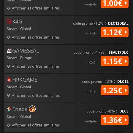
1.00€
1.32€
Afficher les offres similaires
K4G
-12% :
code promo
DLC12DEAL
Steam · Global
1.12€
1.27€
Afficher les offres similaires
GAMESEAL
-17% :
code promo
SEAL17DLC
Steam · Europe
1.15€
1.38€
Afficher les offres similaires
HRKGAME
-12% :
code promo
DLC12
Steam · Global
1.25€
1.42€
Afficher les offres similaires
Eneba
-8% :
code promo
DLC8
Steam · Global
1.36€
1.48€
Afficher les offres similaires