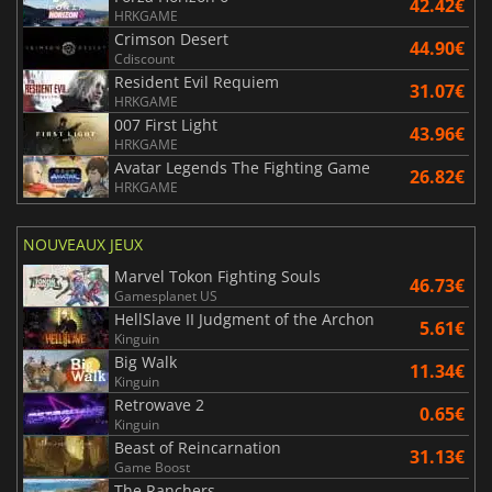
42.42€
HRKGAME
Crimson Desert
44.90€
Cdiscount
Resident Evil Requiem
31.07€
HRKGAME
007 First Light
43.96€
HRKGAME
Avatar Legends The Fighting Game
26.82€
HRKGAME
NOUVEAUX JEUX
Marvel Tokon Fighting Souls
46.73€
Gamesplanet US
HellSlave II Judgment of the Archon
5.61€
Kinguin
Big Walk
11.34€
Kinguin
Retrowave 2
0.65€
Kinguin
Beast of Reincarnation
31.13€
Game Boost
The Ranchers