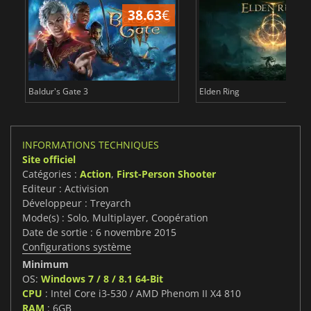
38.63
€
1
Baldur's Gate 3
Elden Ring
INFORMATIONS TECHNIQUES
Site officiel
Catégories :
Action
,
First-Person Shooter
Editeur : Activision
Développeur : Treyarch
Mode(s) : Solo, Multiplayer, Coopération
Date de sortie : 6 novembre 2015
Configurations système
Minimum
OS:
Windows 7 / 8 / 8.1 64-Bit
CPU
: Intel Core i3-530 / AMD Phenom II X4 810
RAM
: 6GB