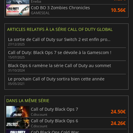
Eneba
CoD BO 3 Zombies Chronicles
10.56€
GAMESEAL
ARTICLES RELATIFS À LA SÉRIE CALL OF DUTY GLOBAL
La sortie de Call of Duty sur Switch 2 est enfin proche
27/12/2025
Call of Duty: Black Ops 7 se dévoile à la Gamescom !
15/07/2025
Black Ops 6 ramène la série Call of Duty au sommet
31/10/2024
Le prochain Call of Duty sortira bien cette année
05/05/2021
DANS LA MÊME SÉRIE
Call of Duty Black Ops 7
24.50€
Cdiscount
Call of Duty Black Ops 6
24.26€
Cdiscount
CoD Black Ops Cold War