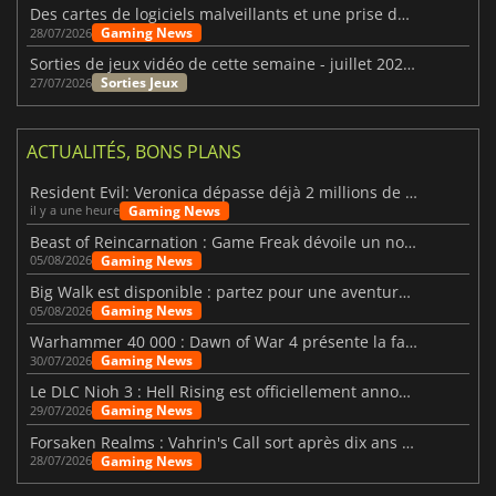
Des cartes de logiciels malveillants et une prise de contrôle de Discord ont touché Meccha Chameleon
Gaming News
28/07/2026
Sorties de jeux vidéo de cette semaine - juillet 2026 (semaine 31)
Sorties Jeux
27/07/2026
ACTUALITÉS, BONS PLANS
Resident Evil: Veronica dépasse déjà 2 millions de wishlists
Gaming News
il y a une heure
Beast of Reincarnation : Game Freak dévoile un nouveau pari
Gaming News
05/08/2026
Big Walk est disponible : partez pour une aventure entre amis
Gaming News
05/08/2026
Warhammer 40 000 : Dawn of War 4 présente la faction des Nécrons
Gaming News
30/07/2026
Le DLC Nioh 3 : Hell Rising est officiellement annoncé
Gaming News
29/07/2026
Forsaken Realms : Vahrin's Call sort après dix ans de développement
Gaming News
28/07/2026