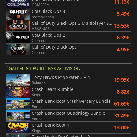
11.13€
GAMESEAL
CoD Black Ops 4
5.49€
momox shop
Call of Duty Black Ops 3 Multiplayer Starter Pack
13.53€
HRKGAME
CoD Black Ops 2
6.39€
Cdiscount
Call of Duty Black Ops
4.95€
Cdiscount
ÉGALEMENT PUBLIÉ PAR ACTIVISION
Tony Hawk's Pro Skater 3 + 4
19.95€
Rakuten
Crash Team Rumble
8.82€
Kinguin
Crash Bandicoot Crashiversary Bundle
61.69€
Eneba
Crash Bandicoot Quadrilogy Bundle
31.49€
Eneba
Crash Bandicoot 4
13.00€
Kinguin
Tony Hawk's Pro Skater 1 + 2