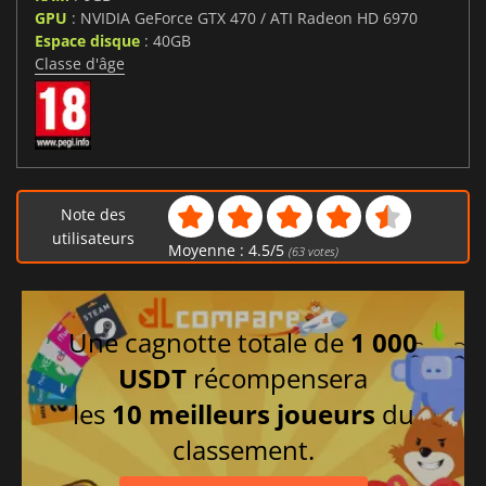
GPU
: NVIDIA GeForce GTX 470 / ATI Radeon HD 6970
Espace disque
: 40GB
Classe d'âge
Note des
utilisateurs
Moyenne :
4.5
/
5
(
63
votes)
Une cagnotte totale de
1 000
USDT
récompensera
les
10 meilleurs joueurs
du
classement.