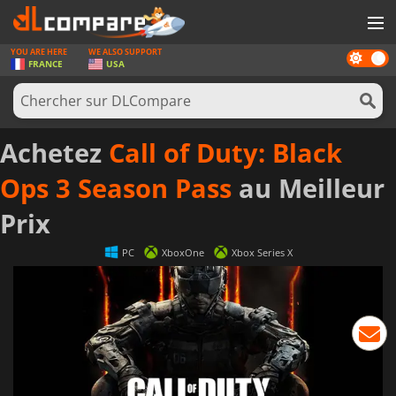
YOU ARE HERE
WE ALSO SUPPORT
Dark
JEUX
FRANCE
USA
mode
CARTES PRÉPAYÉES
LOGICIELS
Achetez
Call of Duty: Black
CONCOURS
Ops 3 Season Pass
au Meilleur
MATÉRIEL
Prix
NEWS
PC
XboxOne
Xbox Series X
SE CONNECTER OU S'INSCRIRE