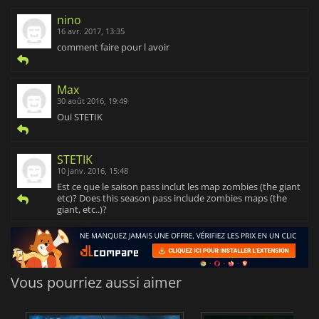
nino
16 avr. 2017, 13:35
comment faire pour l avoir
Max
30 août 2016, 19:49
Oui STETIK
STETIK
10 janv. 2016, 15:48
Est ce que le saison pass inclut les map zombies (the giant
etc)? Does this season pass include zombies maps (the
giant, etc..)?
Vous pourriez aussi aimer