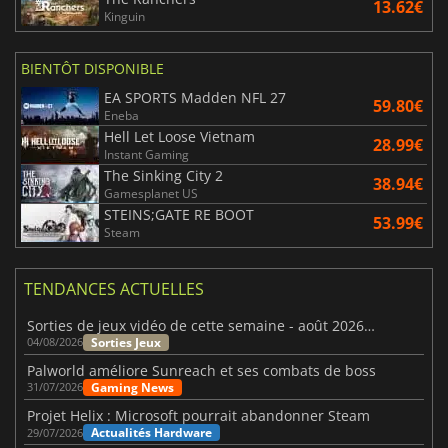
13.62€
Kinguin
BIENTÔT DISPONIBLE
EA SPORTS Madden NFL 27
59.80€
Eneba
Hell Let Loose Vietnam
28.99€
Instant Gaming
The Sinking City 2
38.94€
Gamesplanet US
STEINS;GATE RE BOOT
53.99€
Steam
TENDANCES ACTUELLES
Sorties de jeux vidéo de cette semaine - août 2026 (semaine 32)
Sorties Jeux
04/08/2026
Palworld améliore Sunreach et ses combats de boss
Gaming News
31/07/2026
Projet Helix : Microsoft pourrait abandonner Steam
Actualités Hardware
29/07/2026