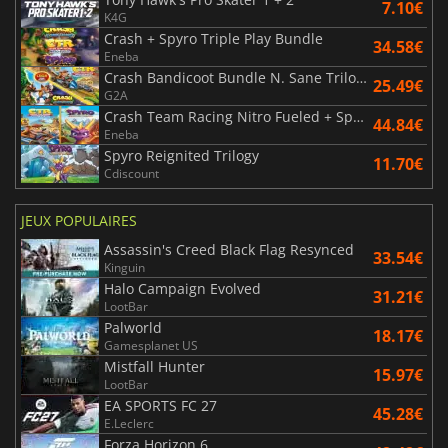
7.10€
K4G
Crash + Spyro Triple Play Bundle
34.58€
Eneba
Crash Bandicoot Bundle N. Sane Trilogy + CTR Nitro Fueled
25.49€
G2A
Crash Team Racing Nitro Fueled + Spyro Game Bundle
44.84€
Eneba
Spyro Reignited Trilogy
11.70€
Cdiscount
JEUX POPULAIRES
Assassin's Creed Black Flag Resynced
33.54€
Kinguin
Halo Campaign Evolved
31.21€
LootBar
Palworld
18.17€
Gamesplanet US
Mistfall Hunter
15.97€
LootBar
EA SPORTS FC 27
45.28€
E.Leclerc
Forza Horizon 6