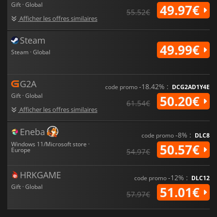
Gift · Global
49.97€
55.52€
Afficher les offres similaires
Steam
49.99€
Steam · Global
G2A
-18.42% :
code promo
DCG2AD1Y4E
Gift · Global
50.20€
61.54€
Afficher les offres similaires
Eneba
-8% :
code promo
DLC8
Windows 11/Microsoft store ·
50.57€
Europe
54.97€
HRKGAME
-12% :
code promo
DLC12
Gift · Global
51.01€
57.97€