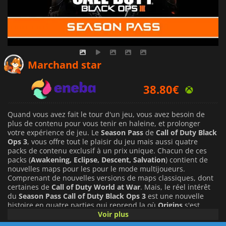
33.63
€
Marchand star
38.80
€
38.87
€
Quand vous avez fait le tour d'un jeu, vous avez besoin de
plus de contenu pour vous tenir en haleine, et prolonger
votre expérience de jeu. Le
Season Pass
de
Call of Duty Black
Ops 3
, vous offre tout le plaisir du jeu mais aussi quatre
packs de contenu exclusif à un prix unique. Chacun de ces
packs (
Awakening, Eclipse, Descent, Salvation
) contient de
nouvelles maps pour les pour le mode multijoueurs.
Comprenant de nouvelles versions de maps classiques, dont
certaines de
Call of Duty World at War
. Mais, le réel intérêt
du
Season Pass Call of Duty Black Ops 3
est une nouvelle
histoire en quatre parties qui reprend la où
Origins
s'est
arrêté, et dans laquelle vous affronterez les zombies d'une
Voir plus
toute nouvelle manière. Les zombies sont de retour, ils ont