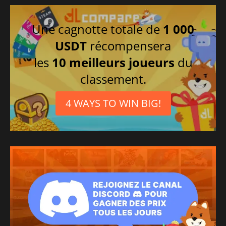
Une cagnotte totale de
1 000
USDT
récompensera
les
10 meilleurs joueurs
du
classement.
4 WAYS TO WIN BIG!