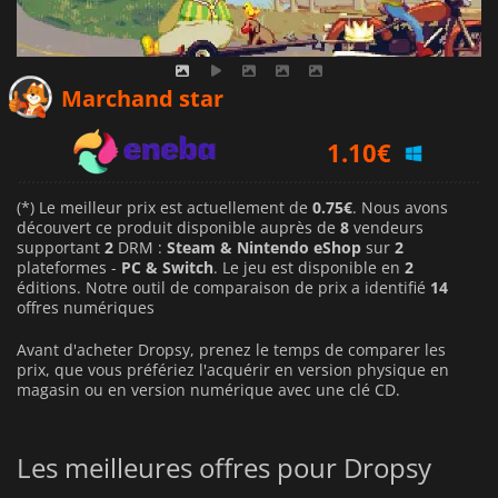
0.75
€
Marchand star
1.10
€
1.16
€
(*) Le meilleur prix est actuellement de
0.75€
. Nous avons
découvert ce produit disponible auprès de
8
vendeurs
supportant
2
DRM :
Steam & Nintendo eShop
sur
2
plateformes -
PC & Switch
. Le jeu est disponible en
2
éditions. Notre outil de comparaison de prix a identifié
14
offres numériques
Avant d'acheter Dropsy, prenez le temps de comparer les
prix, que vous préfériez l'acquérir en version physique en
magasin ou en version numérique avec une clé CD.
Les meilleures offres pour Dropsy