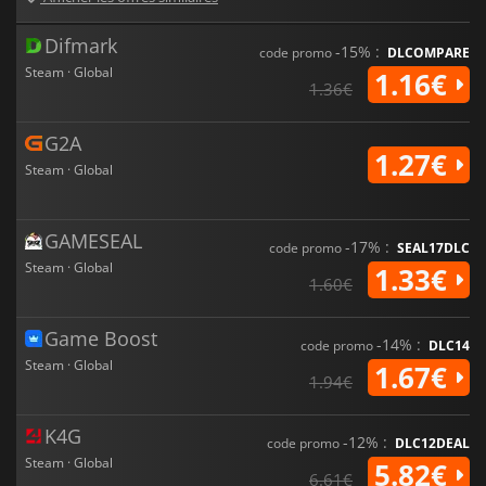
Difmark
-15% :
code promo
DLCOMPARE
Steam · Global
1.16€
1.36€
G2A
1.27€
Steam · Global
GAMESEAL
-17% :
code promo
SEAL17DLC
Steam · Global
1.33€
1.60€
Game Boost
-14% :
code promo
DLC14
Steam · Global
1.67€
1.94€
K4G
-12% :
code promo
DLC12DEAL
Steam · Global
5.82€
6.61€