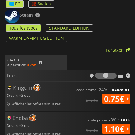
PC
Switch
Steam
Tous les types
STANDARD EDITION
WARM DAMP HUG EDITION
Partager
Clé CD
à partir de
0.75€
Frais
Frais
Kinguin
-24% :
code promo
RAB28DLC
Steam · Global
0.75€
0.99€
Afficher les offres similaires
Eneba
-8% :
code promo
DLC8
Steam · Global
1.10€
1.20€
Afficher les offres similaires