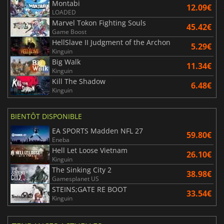
Montabi
12.09€
LOADED
Marvel Tokon Fighting Souls
45.42€
Game Boost
HellSlave II Judgment of the Archon
5.29€
Kinguin
Big Walk
11.34€
Kinguin
Kill The Shadow
6.48€
Kinguin
BIENTÔT DISPONIBLE
EA SPORTS Madden NFL 27
59.80€
Eneba
Hell Let Loose Vietnam
26.10€
Kinguin
The Sinking City 2
38.98€
Gamesplanet US
STEINS;GATE RE BOOT
33.54€
Kinguin