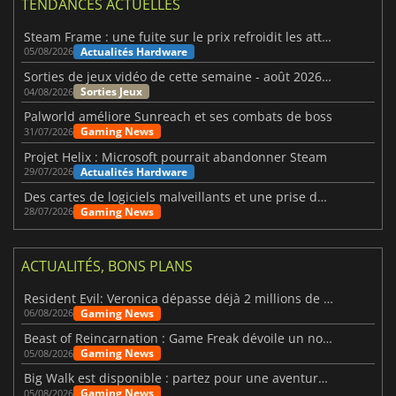
TENDANCES ACTUELLES
Steam Frame : une fuite sur le prix refroidit les attentes VR
Actualités Hardware
05/08/2026
Sorties de jeux vidéo de cette semaine - août 2026 (semaine 32)
Sorties Jeux
04/08/2026
Palworld améliore Sunreach et ses combats de boss
Gaming News
31/07/2026
Projet Helix : Microsoft pourrait abandonner Steam
Actualités Hardware
29/07/2026
Des cartes de logiciels malveillants et une prise de contrôle de Discord ont touché Meccha Chameleon
Gaming News
28/07/2026
ACTUALITÉS, BONS PLANS
Resident Evil: Veronica dépasse déjà 2 millions de wishlists
Gaming News
06/08/2026
Beast of Reincarnation : Game Freak dévoile un nouveau pari
Gaming News
05/08/2026
Big Walk est disponible : partez pour une aventure entre amis
Gaming News
05/08/2026