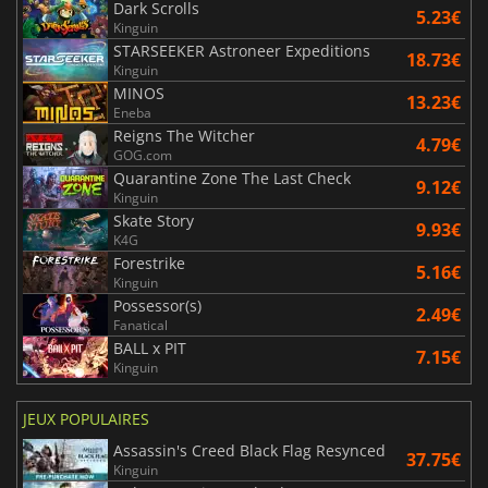
Dark Scrolls
5.23€
Kinguin
STARSEEKER Astroneer Expeditions
18.73€
Kinguin
MINOS
13.23€
Eneba
Reigns The Witcher
4.79€
GOG.com
Quarantine Zone The Last Check
9.12€
Kinguin
Skate Story
9.93€
K4G
Forestrike
5.16€
Kinguin
Possessor(s)
2.49€
Fanatical
BALL x PIT
7.15€
Kinguin
JEUX POPULAIRES
Assassin's Creed Black Flag Resynced
37.75€
Kinguin