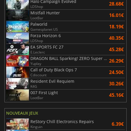
Halo Campaign Evolved
28.68€
LDShop
Mistfall Hunter
16.01€
LootBar
Palworld
18.19€
Gamesplanet US
Forza Horizon 6
40.35€
LDShop
EA SPORTS FC 27
45.28€
E.Leclerc
DRAGON BALL Sparking! ZERO Super Limit Breaking NEO
26.29€
Yuplay
Call of Duty Black Ops 7
24.50€
Cdiscount
Resident Evil Requiem
30.26€
K4G
007 First Light
45.16€
LootBar
NOUVEAUX JEUX
ReStory Chill Electronics Repairs
6.39€
Kinguin