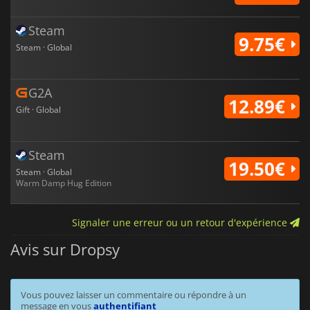
Steam
9.75€
Steam · Global
G2A
12.89€
Gift · Global
Steam
19.50€
Steam · Global
Warm Damp Hug Edition
Signaler une erreur ou un retour d'expérience
Avis sur Dropsy
Vous pouvez laisser un commentaire ou répondre à un
message en vous
authentifiant