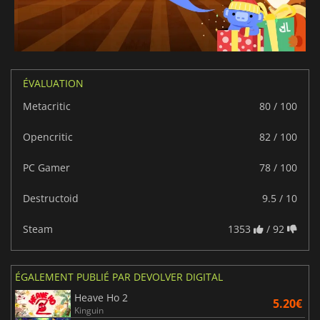
ÉVALUATION
Metacritic
80 / 100
Opencritic
82 / 100
PC Gamer
78 / 100
Destructoid
9.5 / 10
Steam
1353
/ 92
ÉGALEMENT PUBLIÉ PAR DEVOLVER DIGITAL
Heave Ho 2
5.20€
Kinguin