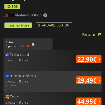
3DS
Nintendo eShop
Tous les types
STANDARD EDITION
Partager
Boîte
à partir de
22.90€
Cdiscount
22.90€
Livraison · France
momox shop
29.49€
Livraison · France
Occasion
Fnac
44.95€
Livraison · France