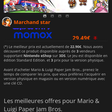
22.90
€
Marchand star
29.49
€
44.95
€
(*) Le meilleur prix est actuellement de
22.90€
. Nous avons
découvert ce produit disponible auprès de
3
vendeurs
supportant
Nintendo eShop
sur
3DS
. Le jeu est disponible en
édition Standard Edition. et
3
prix pour la version physique.
Avant d'acheter Mario & Luigi Paper Jam Bros., prenez le
temps de comparer les prix, que vous préfériez l'acquérir en
version physique en magasin ou en version numérique avec
une clé CD.
Les meilleures offres pour Mario &
Luigi Paper Jam Bros.