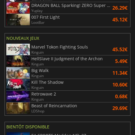
DRAGON BALL Sparking! ZERO Super Limit Breaking NEO
26.29€
Yuplay
007 First Light
45.12€
LootBar
NOUVEAUX JEUX
Marvel Tokon Fighting Souls
45.52€
Kinguin
HellSlave II Judgment of the Archon
5.49€
Kinguin
Big Walk
11.34€
Kinguin
Kill The Shadow
10.60€
Kinguin
Retrowave 2
0.68€
Kinguin
Beast of Reincarnation
29.69€
LDShop
BIENTÔT DISPONIBLE