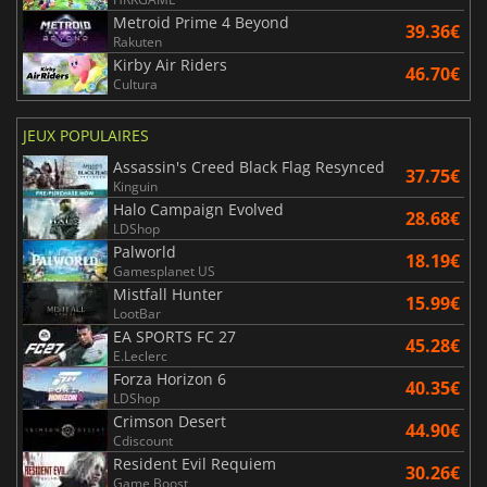
Metroid Prime 4 Beyond
39.36€
Rakuten
Kirby Air Riders
46.70€
Cultura
JEUX POPULAIRES
Assassin's Creed Black Flag Resynced
37.75€
Kinguin
Halo Campaign Evolved
28.68€
LDShop
Palworld
18.19€
Gamesplanet US
Mistfall Hunter
15.99€
LootBar
EA SPORTS FC 27
45.28€
E.Leclerc
Forza Horizon 6
40.35€
LDShop
Crimson Desert
44.90€
Cdiscount
Resident Evil Requiem
30.26€
Game Boost