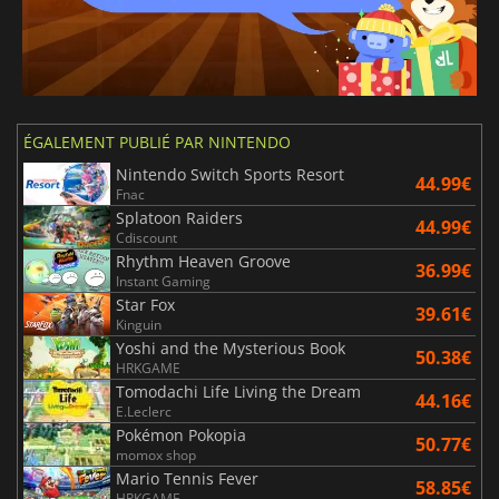
ÉGALEMENT PUBLIÉ PAR NINTENDO
Nintendo Switch Sports Resort
44.99€
Fnac
Splatoon Raiders
44.99€
Cdiscount
Rhythm Heaven Groove
36.99€
Instant Gaming
Star Fox
39.61€
Kinguin
Yoshi and the Mysterious Book
50.38€
HRKGAME
Tomodachi Life Living the Dream
44.16€
E.Leclerc
Pokémon Pokopia
50.77€
momox shop
Mario Tennis Fever
58.85€
HRKGAME