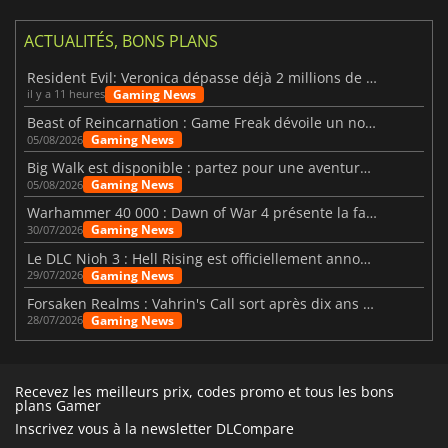
ACTUALITÉS, BONS PLANS
Resident Evil: Veronica dépasse déjà 2 millions de wishlists
Gaming News
il y a 11 heures
Beast of Reincarnation : Game Freak dévoile un nouveau pari
Gaming News
05/08/2026
Big Walk est disponible : partez pour une aventure entre amis
Gaming News
05/08/2026
Warhammer 40 000 : Dawn of War 4 présente la faction des Nécrons
Gaming News
30/07/2026
Le DLC Nioh 3 : Hell Rising est officiellement annoncé
Gaming News
29/07/2026
Forsaken Realms : Vahrin's Call sort après dix ans de développement
Gaming News
28/07/2026
Recevez les meilleurs prix, codes promo et tous les bons
plans Gamer
Inscrivez vous à la newsletter DLCompare