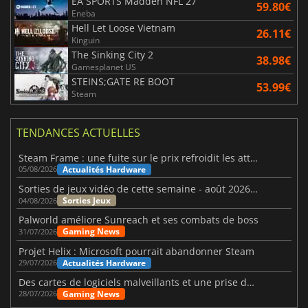
EA SPORTS Madden NFL 27
59.80€
Eneba
Hell Let Loose Vietnam
26.11€
Kinguin
The Sinking City 2
38.98€
Gamesplanet US
STEINS;GATE RE BOOT
53.99€
Steam
TENDANCES ACTUELLES
Steam Frame : une fuite sur le prix refroidit les attentes VR
Actualités Hardware
05/08/2026
Sorties de jeux vidéo de cette semaine - août 2026 (semaine 32)
Sorties Jeux
04/08/2026
Palworld améliore Sunreach et ses combats de boss
Gaming News
31/07/2026
Projet Helix : Microsoft pourrait abandonner Steam
Actualités Hardware
29/07/2026
Des cartes de logiciels malveillants et une prise de contrôle de Discord ont touché Meccha Chameleon
Gaming News
28/07/2026