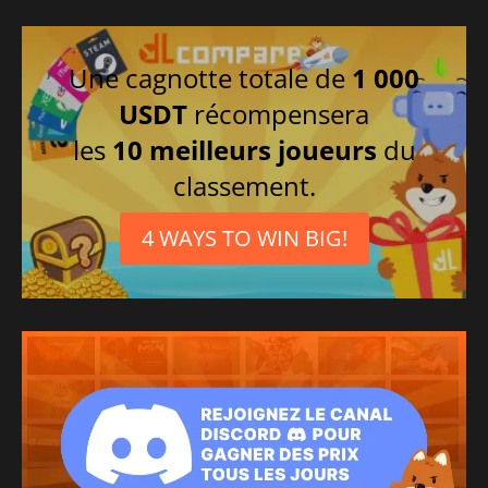
Une cagnotte totale de
1 000
USDT
récompensera
les
10 meilleurs joueurs
du
classement.
4 WAYS TO WIN BIG!