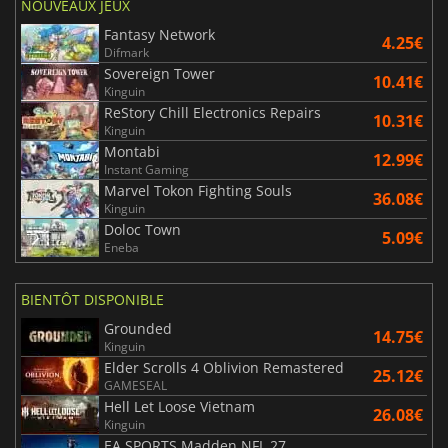
NOUVEAUX JEUX
Fantasy Network
4.25€
Difmark
Sovereign Tower
10.41€
Kinguin
ReStory Chill Electronics Repairs
10.31€
Kinguin
Montabi
12.99€
Instant Gaming
Marvel Tokon Fighting Souls
36.08€
Kinguin
Doloc Town
5.09€
Eneba
BIENTÔT DISPONIBLE
Grounded
14.75€
Kinguin
Elder Scrolls 4 Oblivion Remastered
25.12€
GAMESEAL
Hell Let Loose Vietnam
26.08€
Kinguin
EA SPORTS Madden NFL 27