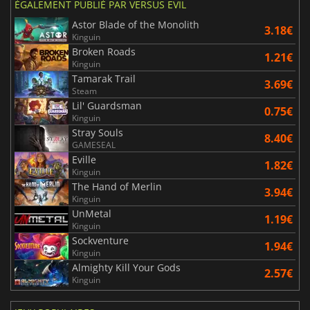
ÉGALEMENT PUBLIÉ PAR VERSUS EVIL
Astor Blade of the Monolith
3.18€
Kinguin
Broken Roads
1.21€
Kinguin
Tamarak Trail
3.69€
Steam
Lil' Guardsman
0.75€
Kinguin
Stray Souls
8.40€
GAMESEAL
Eville
1.82€
Kinguin
The Hand of Merlin
3.94€
Kinguin
UnMetal
1.19€
Kinguin
Sockventure
1.94€
Kinguin
Almighty Kill Your Gods
2.57€
Kinguin