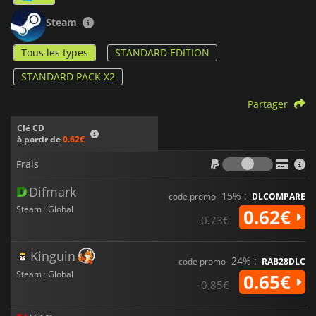
Steam
Tous les types
STANDARD EDITION
STANDARD PACK X2
Partager
Clé CD
à partir de
0.62€
Frais
Frais
Difmark
-15% :
code promo
DLCOMPARE
Steam · Global
0.62€
0.73€
Kinguin
-24% :
code promo
RAB28DLC
Steam · Global
0.65€
0.85€