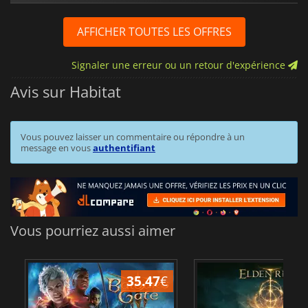
AFFICHER TOUTES LES OFFRES
Signaler une erreur ou un retour d'expérience
Avis sur Habitat
Vous pouvez laisser un commentaire ou répondre à un
message en vous
authentifiant
Vous pourriez aussi aimer
35.47
€
2