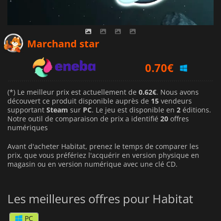
0.65
€
Marchand star
0.70
€
0.62
€
(*) Le meilleur prix est actuellement de
0.62€
. Nous avons
découvert ce produit disponible auprès de
15
vendeurs
supportant
Steam
sur
PC
. Le jeu est disponible en
2
éditions.
Notre outil de comparaison de prix a identifié
20
offres
numériques
Avant d'acheter Habitat, prenez le temps de comparer les
prix, que vous préfériez l'acquérir en version physique en
magasin ou en version numérique avec une clé CD.
Les meilleures offres pour Habitat
PC