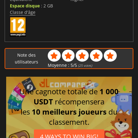
Espace disque
: 2 GB
Classe d'âge
Note des
utilisateurs
Moyenne :
5
/
5
(
25
votes)
Une cagnotte totale de
1 000
USDT
récompensera
les
10 meilleurs joueurs
du
classement.
4 WAYS TO WIN BIG!