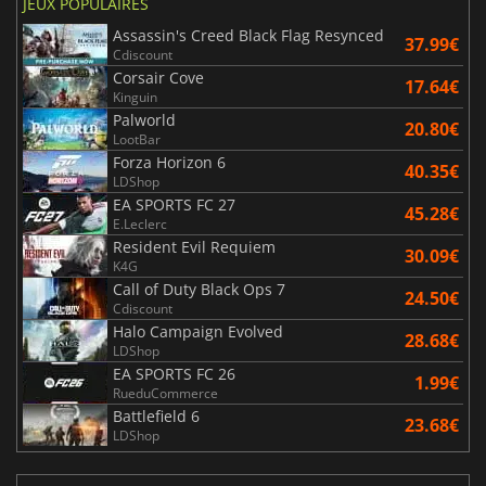
JEUX POPULAIRES
Assassin's Creed Black Flag Resynced
37.99€
Cdiscount
Corsair Cove
17.64€
Kinguin
Palworld
20.80€
LootBar
Forza Horizon 6
40.35€
LDShop
EA SPORTS FC 27
45.28€
E.Leclerc
Resident Evil Requiem
30.09€
K4G
Call of Duty Black Ops 7
24.50€
Cdiscount
Halo Campaign Evolved
28.68€
LDShop
EA SPORTS FC 26
1.99€
RueduCommerce
Battlefield 6
23.68€
LDShop