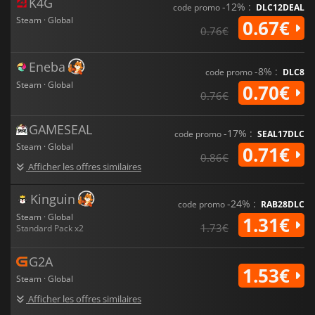
K4G
-12% :
code promo
DLC12DEAL
Steam · Global
0.67€
0.76€
Eneba
-8% :
code promo
DLC8
Steam · Global
0.70€
0.76€
GAMESEAL
-17% :
code promo
SEAL17DLC
Steam · Global
0.71€
0.86€
Afficher les offres similaires
Kinguin
-24% :
code promo
RAB28DLC
Steam · Global
1.31€
1.73€
Standard Pack x2
G2A
1.53€
Steam · Global
Afficher les offres similaires