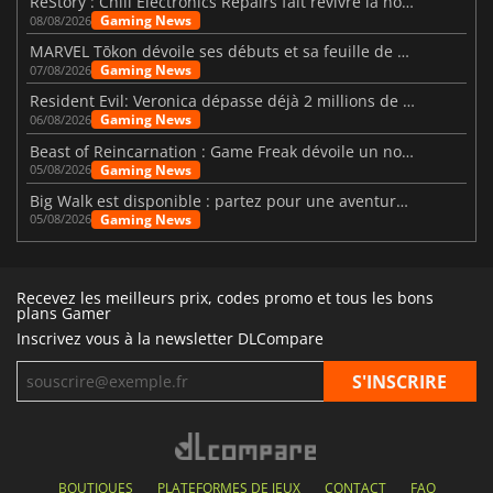
ReStory : Chill Electronics Repairs fait revivre la nostalgie des années 2000
Gaming News
08/08/2026
MARVEL Tōkon dévoile ses débuts et sa feuille de route
Gaming News
07/08/2026
Resident Evil: Veronica dépasse déjà 2 millions de wishlists
Gaming News
06/08/2026
Beast of Reincarnation : Game Freak dévoile un nouveau pari
Gaming News
05/08/2026
Big Walk est disponible : partez pour une aventure entre amis
Gaming News
05/08/2026
Recevez les meilleurs prix, codes promo et tous les bons
plans Gamer
Inscrivez vous à la newsletter DLCompare
BOUTIQUES
PLATEFORMES DE JEUX
CONTACT
FAQ