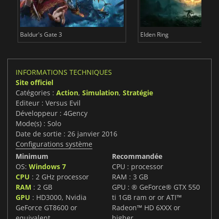
Baldur's Gate 3
Elden Ring
INFORMATIONS TECHNIQUES
Site officiel
Catégories :
Action
,
Simulation
,
Stratégie
Editeur : Versus Evil
Développeur : 4Gency
Mode(s) : Solo
Date de sortie : 26 janvier 2016
Configurations système
Minimum
Recommandée
OS:
Windows 7
CPU : processor
CPU
: 2 GHz processor
RAM : 3 GB
RAM
: 2 GB
GPU : ® GeForce® GTX 550
GPU
: HD3000, Nvidia
ti 1GB ram or or ATI™
GeForce GT8600 or
Radeon™ HD 6XXX or
equivalent
higher