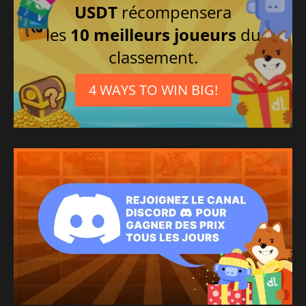
USDT
récompensera
Japonais
les
10 meilleurs joueurs
du
Polonais
classement.
4 WAYS TO WIN BIG!