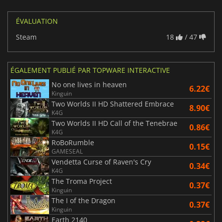
ÉVALUATION
Steam
18
/ 47
ÉGALEMENT PUBLIÉ PAR TOPWARE INTERACTIVE
No one lives in heaven
6.22€
Kinguin
Two Worlds II HD Shattered Embrace
8.90€
K4G
Two Worlds II HD Call of the Tenebrae
0.86€
K4G
RoBoRumble
0.15€
GAMESEAL
Vendetta Curse of Raven's Cry
0.34€
K4G
The Troma Project
0.37€
Kinguin
The I of the Dragon
0.37€
Kinguin
Earth 2140