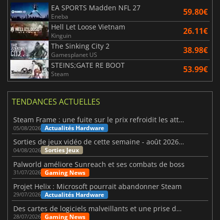
EA SPORTS Madden NFL 27
59.80€
Eneba
Hell Let Loose Vietnam
26.11€
Kinguin
The Sinking City 2
38.98€
Gamesplanet US
STEINS;GATE RE BOOT
53.99€
Steam
TENDANCES ACTUELLES
Steam Frame : une fuite sur le prix refroidit les attentes VR
Actualités Hardware
05/08/2026
Sorties de jeux vidéo de cette semaine - août 2026 (semaine 32)
Sorties Jeux
04/08/2026
Palworld améliore Sunreach et ses combats de boss
Gaming News
31/07/2026
Projet Helix : Microsoft pourrait abandonner Steam
Actualités Hardware
29/07/2026
Des cartes de logiciels malveillants et une prise de contrôle de Discord ont touché Meccha Chameleon
Gaming News
28/07/2026