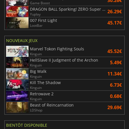
30.26€
Game Boost
DRAGON BALL Sparking! ZERO Super Limit Breaking NEO
26.29€
Yuplay
007 First Light
45.17€
LootBar
NOUVEAUX JEUX
Marvel Tokon Fighting Souls
45.52€
Kinguin
HellSlave II Judgment of the Archon
5.49€
Kinguin
Big Walk
11.34€
Kinguin
Kill The Shadow
6.73€
Kinguin
Retrowave 2
0.68€
Kinguin
Beast of Reincarnation
29.69€
LDShop
BIENTÔT DISPONIBLE