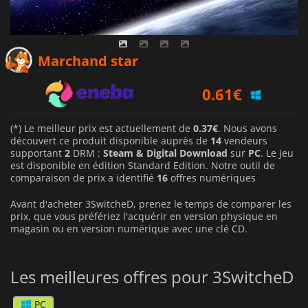
0.37
€
Marchand star
0.61
€
1.61
€
(*) Le meilleur prix est actuellement de
0.37€
. Nous avons
découvert ce produit disponible auprès de
14
vendeurs
supportant
2
DRM :
Steam & Digital Download
sur
PC
. Le jeu
est disponible en édition Standard Edition. Notre outil de
comparaison de prix a identifié
16
offres numériques
Avant d'acheter 3SwitcheD, prenez le temps de comparer les
prix, que vous préfériez l'acquérir en version physique en
magasin ou en version numérique avec une clé CD.
Les meilleures offres pour 3SwitcheD
PC