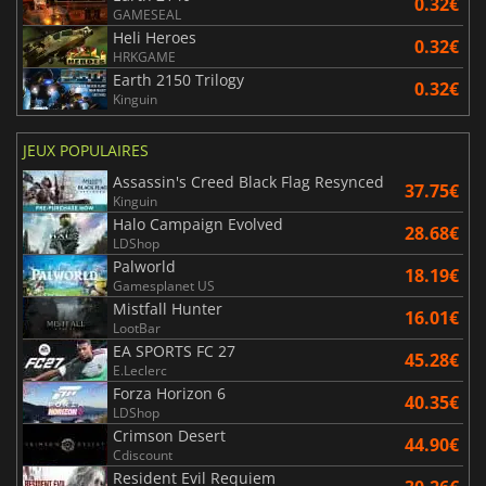
0.32€
GAMESEAL
Heli Heroes
0.32€
HRKGAME
Earth 2150 Trilogy
0.32€
Kinguin
JEUX POPULAIRES
Assassin's Creed Black Flag Resynced
37.75€
Kinguin
Halo Campaign Evolved
28.68€
LDShop
Palworld
18.19€
Gamesplanet US
Mistfall Hunter
16.01€
LootBar
EA SPORTS FC 27
45.28€
E.Leclerc
Forza Horizon 6
40.35€
LDShop
Crimson Desert
44.90€
Cdiscount
Resident Evil Requiem