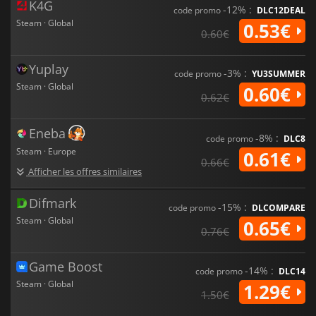
K4G
-12% :
code promo
DLC12DEAL
Steam · Global
0.53€
0.60€
Yuplay
-3% :
code promo
YU3SUMMER
Steam · Global
0.60€
0.62€
Eneba
-8% :
code promo
DLC8
Steam · Europe
0.61€
0.66€
Afficher les offres similaires
Difmark
-15% :
code promo
DLCOMPARE
Steam · Global
0.65€
0.76€
Game Boost
-14% :
code promo
DLC14
Steam · Global
1.29€
1.50€