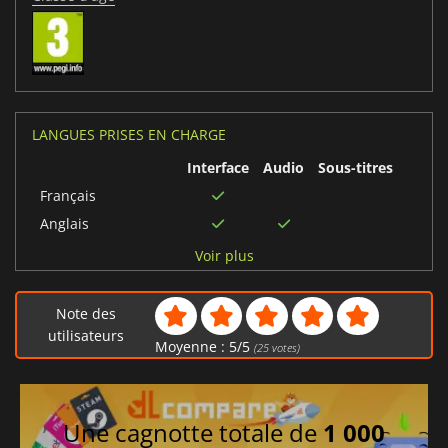
LANGUES PRISES EN CHARGE
Interface
Audio
Sous-titres
Français
Anglais
Chinois traditionnel
Voir plus
Chinois simplifié
Russe
Note des
Italien
utilisateurs
Moyenne :
5
/
5
(
25
votes)
Tchèque
Coréen
Allemand
Une cagnotte totale de
1 000
Espagnol