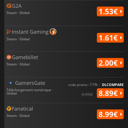
G2A
1.53€
Steam · Global
Instant Gaming
1.61€
Steam · Global
Gamebillet
2.00€
Steam · Global
GamersGate
-11% :
code promo
DLCOMPARE
Téléchargement numérique ·
8.89€
Global
9.99€
Fanatical
8.99€
Steam · Global