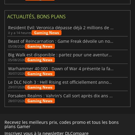
ACTUALITÉS, BONS PLANS
Resident Evil: Veronica dépasse déjà 2 millions de wishlists
Gaming News
il y a 14 heures
Beast of Reincarnation : Game Freak dévoile un nouveau pari
Gaming News
05/08/2026
Big Walk est disponible : partez pour une aventure entre amis
Gaming News
05/08/2026
Warhammer 40 000 : Dawn of War 4 présente la faction des Nécrons
Gaming News
30/07/2026
Le DLC Nioh 3 : Hell Rising est officiellement annoncé
Gaming News
29/07/2026
Forsaken Realms : Vahrin's Call sort après dix ans de développement
Gaming News
28/07/2026
Recevez les meilleurs prix, codes promo et tous les bons
plans Gamer
Inscrivez vous à la newsletter DLCompare