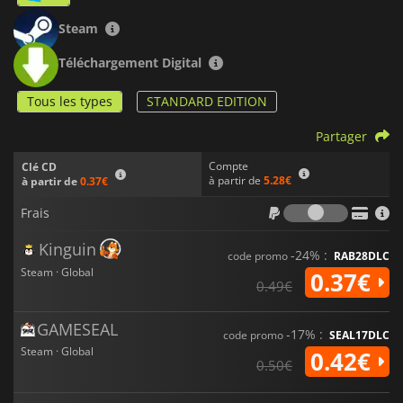
Steam
Téléchargement Digital
Tous les types
STANDARD EDITION
Partager
Compte
Clé CD
à partir de
5.28€
à partir de
0.37€
Frais
Frais
Kinguin
-24% :
code promo
RAB28DLC
Steam · Global
0.37€
0.49€
GAMESEAL
-17% :
code promo
SEAL17DLC
Steam · Global
0.42€
0.50€