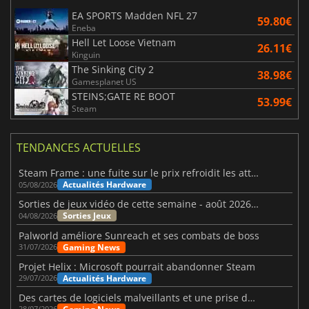
EA SPORTS Madden NFL 27
59.80€
Eneba
Hell Let Loose Vietnam
26.11€
Kinguin
The Sinking City 2
38.98€
Gamesplanet US
STEINS;GATE RE BOOT
53.99€
Steam
TENDANCES ACTUELLES
Steam Frame : une fuite sur le prix refroidit les attentes VR
Actualités Hardware
05/08/2026
Sorties de jeux vidéo de cette semaine - août 2026 (semaine 32)
Sorties Jeux
04/08/2026
Palworld améliore Sunreach et ses combats de boss
Gaming News
31/07/2026
Projet Helix : Microsoft pourrait abandonner Steam
Actualités Hardware
29/07/2026
Des cartes de logiciels malveillants et une prise de contrôle de Discord ont touché Meccha Chameleon
28/07/2026