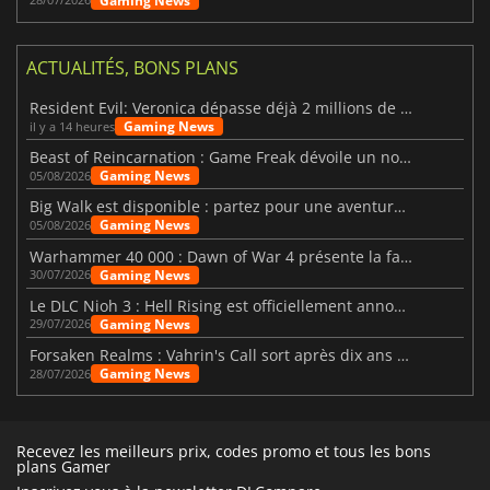
Gaming News
ACTUALITÉS, BONS PLANS
Resident Evil: Veronica dépasse déjà 2 millions de wishlists
Gaming News
il y a 14 heures
Beast of Reincarnation : Game Freak dévoile un nouveau pari
Gaming News
05/08/2026
Big Walk est disponible : partez pour une aventure entre amis
Gaming News
05/08/2026
Warhammer 40 000 : Dawn of War 4 présente la faction des Nécrons
Gaming News
30/07/2026
Le DLC Nioh 3 : Hell Rising est officiellement annoncé
Gaming News
29/07/2026
Forsaken Realms : Vahrin's Call sort après dix ans de développement
Gaming News
28/07/2026
Recevez les meilleurs prix, codes promo et tous les bons
plans Gamer