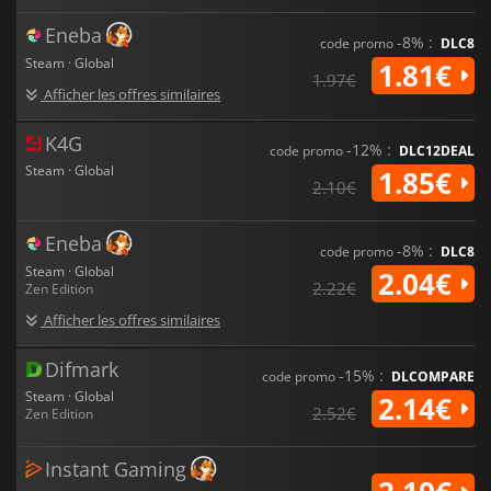
Eneba
-8% :
code promo
DLC8
Steam · Global
1.81€
1.97€
Afficher les offres similaires
K4G
-12% :
code promo
DLC12DEAL
Steam · Global
1.85€
2.10€
Eneba
-8% :
code promo
DLC8
Steam · Global
2.04€
2.22€
Zen Edition
Afficher les offres similaires
Difmark
-15% :
code promo
DLCOMPARE
Steam · Global
2.14€
2.52€
Zen Edition
Instant Gaming