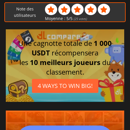
Italien
Note des
Allemand
utilisateurs
Moyenne :
5
/
5
(
25
votes)
Portugais
Une cagnotte totale de
1 000
USDT
récompensera
les
10 meilleurs joueurs
du
classement.
4 WAYS TO WIN BIG!