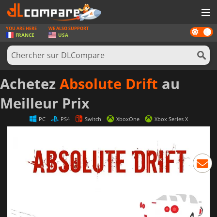
YOU ARE HERE
WE ALSO SUPPORT
Dark
JEUX
FRANCE
USA
mode
CARTES PRÉPAYÉES
LOGICIELS
Achetez
Absolute Drift
au
CONCOURS
Meilleur Prix
MATÉRIEL
PC
PS4
Switch
XboxOne
Xbox Series X
NEWS
SE CONNECTER OU S'INSCRIRE