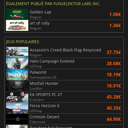
ÉGALEMENT PUBLIÉ PAR FUNSELEKTOR LABS INC.
Golden Lap
1.06€
Kinguin
art of rally
1.36€
Kinguin
JEUX POPULAIRES
Assassin's Creed Black Flag Resynced
37.75€
Kinguin
Halo Campaign Evolved
28.68€
LDShop
Palworld
18.19€
Gamesplanet US
Mistfall Hunter
16.01€
LootBar
EA SPORTS FC 27
45.28€
E.Leclerc
Forza Horizon 6
40.35€
LDShop
Crimson Desert
44.90€
Cdiscount
Resident Evil Requiem