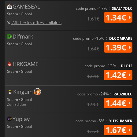
minimaliste et son système de personnalisation approfondi
GAMESEAL
-17% :
code promo
SEAL17DLC
en font un jeu agréable à jouer, et son approche unique du
Steam · Global
1.34€
genre de course automobile lui permet de se démarquer de
1.61€
la masse.
Afficher les offres similaires
Difmark
-15% :
code promo
DLCOMPARE
Steam · Global
1.39€
1.64€
HRKGAME
-12% :
code promo
DLC12
Steam · Global
1.42€
1.61€
Kinguin
-24% :
code promo
RAB28DLC
Steam · Global
1.44€
1.90€
Zen Edition
Yuplay
-3% :
code promo
YU3SUMMER
Steam · Global
1.67€
1.72€