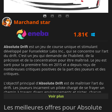
1.18
€
Marchand star
1.81
€
2.19
€
Absolute Drift
est un jeu de course unique et stimulant
développé par Funselektor Labs Inc., qui se concentre sur l'art
du drift. C'est un jeu qui demande de l'habileté, de la
précision et de la concentration pour être maîtrisé. Le jeu est
sorti pour la première fois en 2015 et a depuis reçu de
nombreuses critiques positives de la part des joueurs et des
critiques.
L'objectif principal d'
Absolute Drift
est de maîtriser l'art du
drift. Les joueurs incarnent un pilote chargé de se frayer un
chemin à travers divers environnements et pistes, chacun
Voir plus
présentant ses propres défis. Le jeu n'est pas seulement une
question de vitesse, mais aussi de précision et de contrôle.
Les meilleures offres pour Absolute
Les joueurs doivent apprendre à contrôler leur voiture afin de
maintenir leur vitesse tout en continuant de dériver. Le jeu