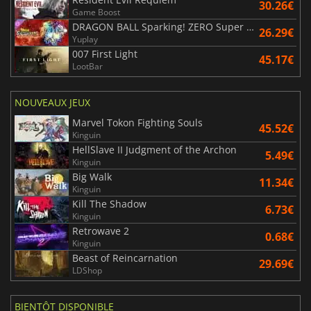
30.26€
Game Boost
DRAGON BALL Sparking! ZERO Super Limit Breaking NEO
26.29€
Yuplay
007 First Light
45.17€
LootBar
NOUVEAUX JEUX
Marvel Tokon Fighting Souls
45.52€
Kinguin
HellSlave II Judgment of the Archon
5.49€
Kinguin
Big Walk
11.34€
Kinguin
Kill The Shadow
6.73€
Kinguin
Retrowave 2
0.68€
Kinguin
Beast of Reincarnation
29.69€
LDShop
BIENTÔT DISPONIBLE