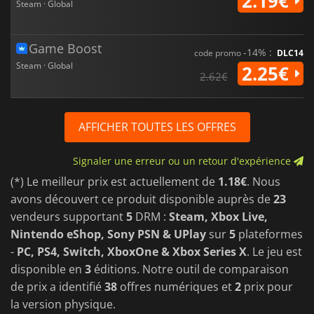
2.19€
Steam · Global
Game Boost
-14% :
code promo
DLC14
Steam · Global
2.25€
2.62€
AFFICHER TOUTES LES OFFRES
Signaler une erreur ou un retour d'expérience
(*) Le meilleur prix est actuellement de
1.18€
. Nous
avons découvert ce produit disponible auprès de
23
vendeurs supportant
5
DRM :
Steam, Xbox Live,
Nintendo eShop, Sony PSN & UPlay
sur
5
plateformes
-
PC, PS4, Switch, XboxOne & Xbox Series X
. Le jeu est
disponible en
3
éditions. Notre outil de comparaison
de prix a identifié
38
offres numériques et
2
prix pour
la version physique.