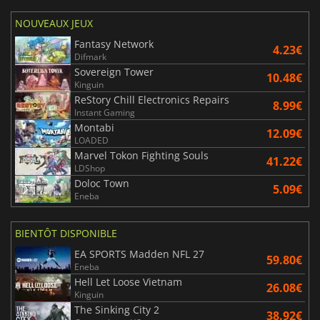
NOUVEAUX JEUX
Fantasy Network
4.23€
Difmark
Sovereign Tower
10.48€
Kinguin
ReStory Chill Electronics Repairs
8.99€
Instant Gaming
Montabi
12.09€
LOADED
Marvel Tokon Fighting Souls
41.22€
LDShop
Doloc Town
5.09€
Eneba
BIENTÔT DISPONIBLE
EA SPORTS Madden NFL 27
59.80€
Eneba
Hell Let Loose Vietnam
26.08€
Kinguin
The Sinking City 2
38.92€