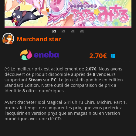
2.07
€
Marchand star
2.70
€
2.37
€
(*) Le meilleur prix est actuellement de
2.07€
. Nous avons
découvert ce produit disponible auprès de
8
vendeurs
supportant
Steam
sur
PC
. Le jeu est disponible en édition
Standard Edition. Notre outil de comparaison de prix a
identifié
8
offres numériques
Avant d'acheter Idol Magical Girl Chiru Chiru Michiru Part 1,
prenez le temps de comparer les prix, que vous préfériez
l'acquérir en version physique en magasin ou en version
numérique avec une clé CD.