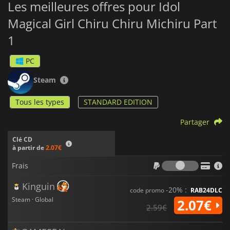
Les meilleures offres pour Idol
Magical Girl Chiru Chiru Michiru Part
1
PC
Steam
Tous les types
STANDARD EDITION
Partager
Clé CD
à partir de
2.07€
Frais
Frais
Kinguin
-20% :
code promo
RAB24DLC
Steam · Global
2.07€
2.59€