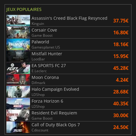
JEUX POPULAIRES
Assassin's Creed Black Flag Resynced
37.75€
Kinguin
Corsair Cove
16.80€
Game Boost
Palworld
18.16€
Gamesplanet US
Mistfall Hunter
15.95€
LootBar
EA SPORTS FC 27
45.28€
E.Leclerc
Moon Corona
4.24€
Difmark
Halo Campaign Evolved
28.68€
LDShop
Forza Horizon 6
40.35€
LDShop
Resident Evil Requiem
30.00€
Game Boost
Call of Duty Black Ops 7
24.50€
Cdiscount