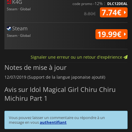
K4G
-12% :
code promo
DLC12DEAL
Steam · Global
7.74€
8.80€
Steam
19.99€
Steam · Global
Signaler une erreur ou un retour d'expérience
Notes de mise à jour
12/07/2019 (Support de la langue japonaise ajouté)
Avis sur Idol Magical Girl Chiru Chiru
Michiru Part 1
Vous pouvez laisser un commentaire ou répondre à un
message en vous
authentifiant