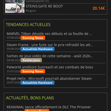
Gamesplanet US
STEINS;GATE RE BOOT
20.14€
Kinguin
TENDANCES ACTUELLES
MARVEL Tōkon dévoile ses débuts et sa feuille de route
Gaming News
07/08/2026
Steam Frame : une fuite sur le prix refroidit les attentes VR
Actualités Hardware
05/08/2026
Sorties de jeux vidéo de cette semaine - août 2026 (semaine 32)
Sorties Jeux
04/08/2026
Palworld améliore Sunreach et ses combats de boss
Gaming News
31/07/2026
Projet Helix : Microsoft pourrait abandonner Steam
Actualités Hardware
29/07/2026
ACTUALITÉS, BONS PLANS
REANIMAL lance officiellement le DLC The Prisoner
il y a 8 heures