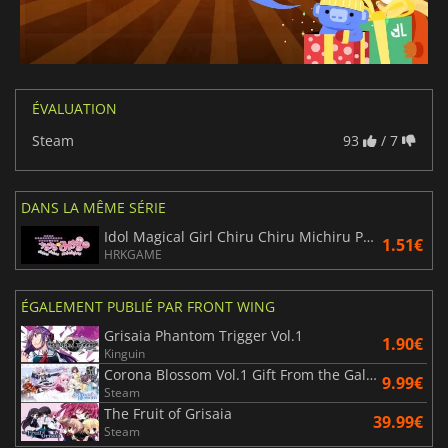
ÉVALUATION
Steam
93
/ 7
DANS LA MÊME SÉRIE
Idol Magical Girl Chiru Chiru Michiru Part 2
1.51€
HRKGAME
ÉGALEMENT PUBLIÉ PAR FRONT WING
Grisaia Phantom Trigger Vol.1
1.90€
Kinguin
Corona Blossom Vol.1 Gift From the Galaxy
9.99€
Steam
The Fruit of Grisaia
39.99€
Steam