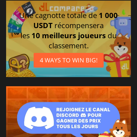
Une cagnotte totale de
1 000
USDT
récompensera
les
10 meilleurs joueurs
du
classement.
4 WAYS TO WIN BIG!