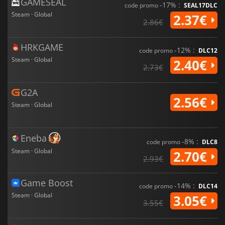
GAMESEAL
-17% :
code promo
SEAL17DLC
Steam · Global
2.37€
2.86€
HRKGAME
-12% :
code promo
DLC12
Steam · Global
2.40€
2.73€
G2A
2.56€
Steam · Global
Eneba
-8% :
code promo
DLC8
Steam · Global
2.70€
2.93€
Game Boost
-14% :
code promo
DLC14
Steam · Global
3.05€
3.55€