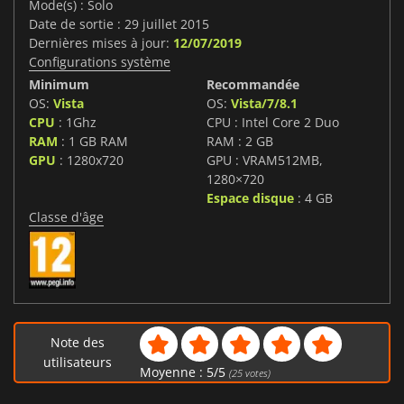
Mode(s) : Solo
Date de sortie : 29 juillet 2015
Dernières mises à jour:
12/07/2019
Configurations système
Minimum
Recommandée
OS:
Vista
OS:
Vista/7/8.1
CPU
: 1Ghz
CPU : Intel Core 2 Duo
RAM
: 1 GB RAM
RAM : 2 GB
GPU
: 1280x720
GPU : VRAM512MB,
1280×720
Espace disque
: 4 GB
Classe d'âge
Note des
utilisateurs
Moyenne :
5
/
5
(
25
votes)