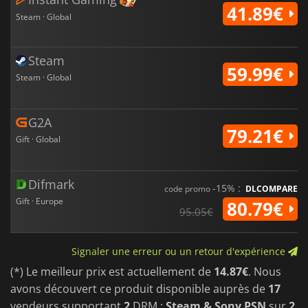
41.89€
Steam · Global
Steam
59.99€
Steam · Global
G2A
79.21€
Gift · Global
Difmark
-15% :
code promo
DLCOMPARE
Gift · Europe
80.79€
95.05€
Signaler une erreur ou un retour d'expérience
(*) Le meilleur prix est actuellement de
14.87€
. Nous
avons découvert ce produit disponible auprès de
17
vendeurs supportant
2
DRM :
Steam & Sony PSN
sur
2