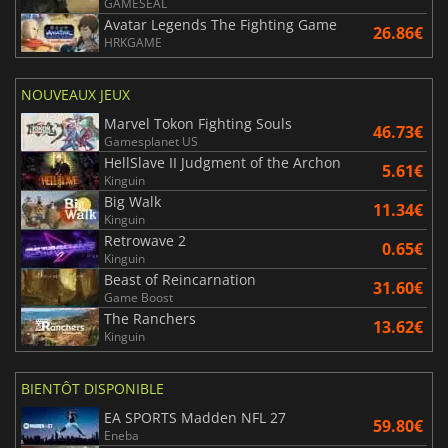
GAMESEAL
Avatar Legends The Fighting Game
26.86€
HRKGAME
NOUVEAUX JEUX
Marvel Tokon Fighting Souls
46.73€
Gamesplanet US
HellSlave II Judgment of the Archon
5.61€
Kinguin
Big Walk
11.34€
Kinguin
Retrowave 2
0.65€
Kinguin
Beast of Reincarnation
31.60€
Game Boost
The Ranchers
13.62€
Kinguin
BIENTÔT DISPONIBLE
EA SPORTS Madden NFL 27
59.80€
Eneba