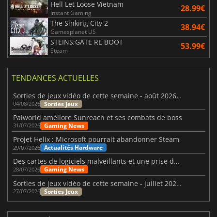
Hell Let Loose Vietnam
28.99€
Instant Gaming
The Sinking City 2
38.94€
Gamesplanet US
STEINS;GATE RE BOOT
53.99€
Steam
TENDANCES ACTUELLES
Sorties de jeux vidéo de cette semaine - août 2026 (semaine 32)
Sorties Jeux
04/08/2026
Palworld améliore Sunreach et ses combats de boss
Gaming News
31/07/2026
Projet Helix : Microsoft pourrait abandonner Steam
Actualités Hardware
29/07/2026
Des cartes de logiciels malveillants et une prise de contrôle de Discord ont touché Meccha Chameleon
Gaming News
28/07/2026
Sorties de jeux vidéo de cette semaine - juillet 2026 (semaine 31)
Sorties Jeux
27/07/2026