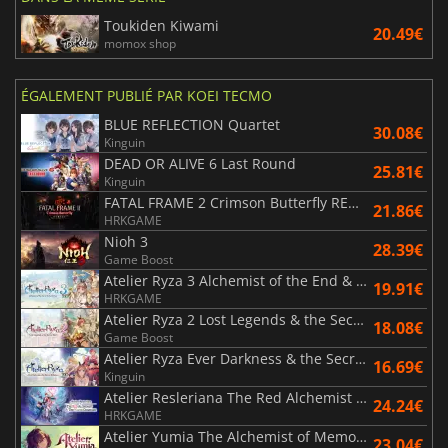
Toukiden Kiwami
20.49€
momox shop
ÉGALEMENT PUBLIÉ PAR KOEI TECMO
BLUE REFLECTION Quartet
30.08€
Kinguin
DEAD OR ALIVE 6 Last Round
25.81€
Kinguin
FATAL FRAME 2 Crimson Butterfly REMAKE
21.86€
HRKGAME
Nioh 3
28.39€
Game Boost
Atelier Ryza 3 Alchemist of the End & the Secret Key DX
19.91€
HRKGAME
Atelier Ryza 2 Lost Legends & the Secret Fairy DX
18.08€
Game Boost
Atelier Ryza Ever Darkness & the Secret Hideout DX
16.69€
Kinguin
Atelier Resleriana The Red Alchemist & the White Guardian
24.24€
HRKGAME
Atelier Yumia The Alchemist of Memories & the Envisioned Land
23.04€