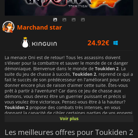
20.23
€
Marchand star
24.92
€
41.89
€
La menace Oni est de retour! Tous les assassins doivent
s'élever pour la combattre et sauver le monde de ce danger
démoniaque. Bienvenue dans le monde de
Toukiden 2
. La
suite du jeu de chasse à succès,
Toukiden 2
, reprend ce qui a
fait le succès de son prédécesseur en l'améliorant pour vous
donner encore plus de raison d'aimer cette suite. Êtes-vous
prêt à partir à l'aventure? Car dans ce jeu de chasse aux
démons, vous devrez être un guerrier puissant et précis si
vous voulez être victorieux. Pensez-vous être à la hauteur?
Toukiden 2
propose des combats très intenses, en vous
donnant la capacité de cibler certaines parties de vos ennemi
pour littéralement les détruire! Affaiblissez-les en exposant
Voir plus
une partie clé de leur corps, puis optez pour le coup fatal.
Ou, assurez-vous que votre ennemi est paralysé par vos
Les meilleures offres pour Toukiden 2
attaques pour ensuite lâcher une pluie de coups! Ces