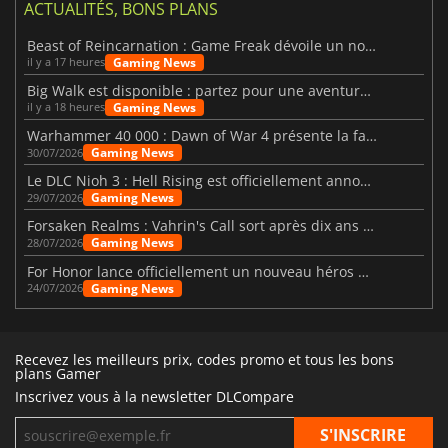
ACTUALITÉS, BONS PLANS
Beast of Reincarnation : Game Freak dévoile un nouveau pari
Gaming News
il y a 17 heures
Big Walk est disponible : partez pour une aventure entre amis
Gaming News
il y a 18 heures
Warhammer 40 000 : Dawn of War 4 présente la faction des Nécrons
Gaming News
30/07/2026
Le DLC Nioh 3 : Hell Rising est officiellement annoncé
Gaming News
29/07/2026
Forsaken Realms : Vahrin's Call sort après dix ans de développement
Gaming News
28/07/2026
For Honor lance officiellement un nouveau héros nommé Arakure
Gaming News
24/07/2026
Recevez les meilleurs prix, codes promo et tous les bons
plans Gamer
Inscrivez vous à la newsletter DLCompare