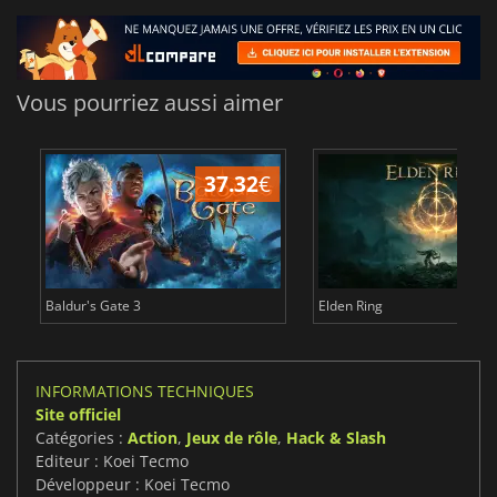
Vous pourriez aussi aimer
37.32
€
1
Baldur's Gate 3
Elden Ring
INFORMATIONS TECHNIQUES
Site officiel
Catégories :
Action
,
Jeux de rôle
,
Hack & Slash
Editeur : Koei Tecmo
Développeur : Koei Tecmo