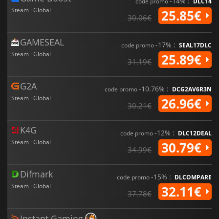
-14% :
code promo
DLC14
Steam · Global
25.85€
30.06€
GAMESEAL
-17% :
code promo
SEAL17DLC
Steam · Global
25.89€
31.19€
G2A
-10.76% :
code promo
DCG2AV6R3N
Steam · Global
26.96€
30.21€
K4G
-12% :
code promo
DLC12DEAL
Steam · Global
30.79€
34.99€
Difmark
-15% :
code promo
DLCOMPARE
Steam · Global
32.11€
37.78€
Instant Gaming