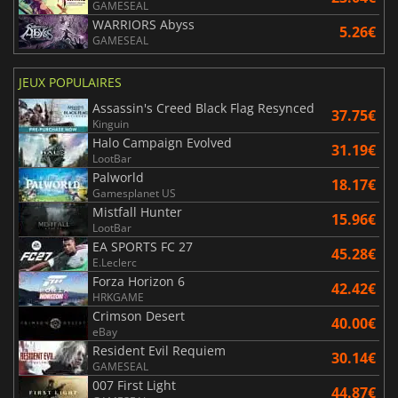
GAMESEAL
WARRIORS Abyss
5.26€
GAMESEAL
JEUX POPULAIRES
Assassin's Creed Black Flag Resynced
37.75€
Kinguin
Halo Campaign Evolved
31.19€
LootBar
Palworld
18.17€
Gamesplanet US
Mistfall Hunter
15.96€
LootBar
EA SPORTS FC 27
45.28€
E.Leclerc
Forza Horizon 6
42.42€
HRKGAME
Crimson Desert
40.00€
eBay
Resident Evil Requiem
30.14€
GAMESEAL
007 First Light
44.87€