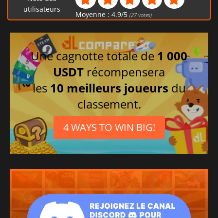
utilisateurs
Moyenne :
4.9
/
5
(
27
votes)
Une cagnotte totale de
1 000
USDT
récompensera
les
10 meilleurs joueurs
du
classement.
4 WAYS TO WIN BIG!