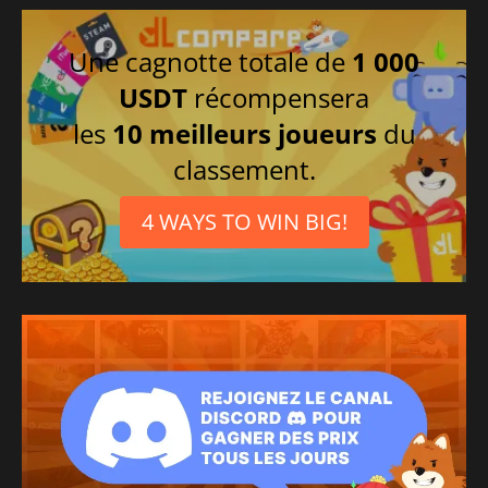
Une cagnotte totale de
1 000
USDT
récompensera
les
10 meilleurs joueurs
du
classement.
4 WAYS TO WIN BIG!