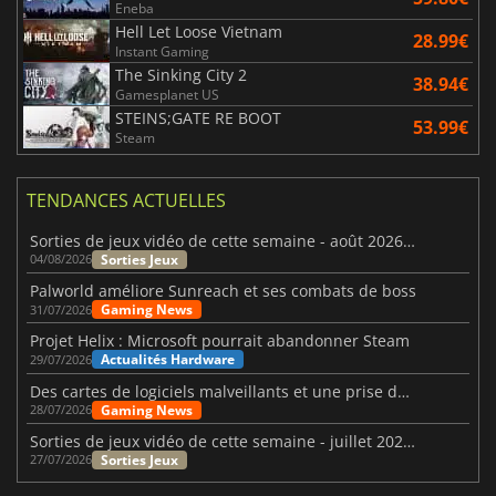
Eneba
Hell Let Loose Vietnam
28.99€
Instant Gaming
The Sinking City 2
38.94€
Gamesplanet US
STEINS;GATE RE BOOT
53.99€
Steam
TENDANCES ACTUELLES
Sorties de jeux vidéo de cette semaine - août 2026 (semaine 32)
Sorties Jeux
04/08/2026
Palworld améliore Sunreach et ses combats de boss
Gaming News
31/07/2026
Projet Helix : Microsoft pourrait abandonner Steam
Actualités Hardware
29/07/2026
Des cartes de logiciels malveillants et une prise de contrôle de Discord ont touché Meccha Chameleon
Gaming News
28/07/2026
Sorties de jeux vidéo de cette semaine - juillet 2026 (semaine 31)
Sorties Jeux
27/07/2026