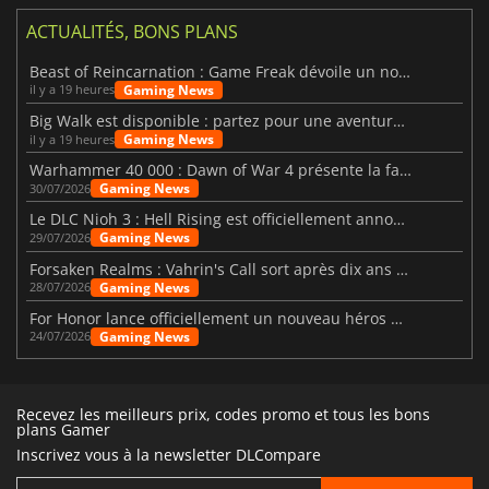
ACTUALITÉS, BONS PLANS
Beast of Reincarnation : Game Freak dévoile un nouveau pari
Gaming News
il y a 19 heures
Big Walk est disponible : partez pour une aventure entre amis
Gaming News
il y a 19 heures
Warhammer 40 000 : Dawn of War 4 présente la faction des Nécrons
Gaming News
30/07/2026
Le DLC Nioh 3 : Hell Rising est officiellement annoncé
Gaming News
29/07/2026
Forsaken Realms : Vahrin's Call sort après dix ans de développement
Gaming News
28/07/2026
For Honor lance officiellement un nouveau héros nommé Arakure
Gaming News
24/07/2026
Recevez les meilleurs prix, codes promo et tous les bons
plans Gamer
Inscrivez vous à la newsletter DLCompare