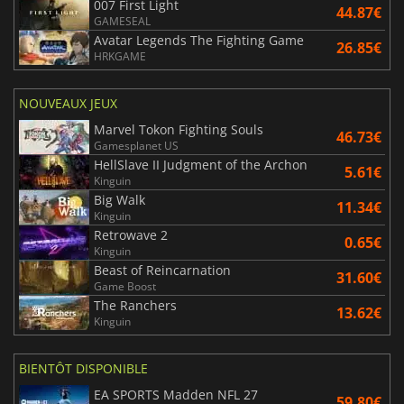
007 First Light
44.87€
GAMESEAL
Avatar Legends The Fighting Game
26.85€
HRKGAME
NOUVEAUX JEUX
Marvel Tokon Fighting Souls
46.73€
Gamesplanet US
HellSlave II Judgment of the Archon
5.61€
Kinguin
Big Walk
11.34€
Kinguin
Retrowave 2
0.65€
Kinguin
Beast of Reincarnation
31.60€
Game Boost
The Ranchers
13.62€
Kinguin
BIENTÔT DISPONIBLE
EA SPORTS Madden NFL 27
59.80€