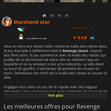
0.68
€
Marchand star
1.51
€
2.99
€
Vous et votre ami devez lutter contre la mafia des robots dans
le jeu d'arcade à défilement latéral
Revenge Quest
. Inspiré
des films noirs, le jeu commence avec la mafia des robots qui
profite de la sécheresse de votre ville en mettant l'eau en
bouteille et en la vendant à des prix indécents. La ville étant
au bord du gouffre, il est temps de prendre les choses en
main. Démolissez les chefs de la mafia des robots et sauvez la
ville.
Engagez-vous dans un jeu de tir rapide avec des vagues
d'ennemis. Vous ne pouvez pas vous contenter de courir et de
Voir plus
les abattre: chaque niveau présente de nouveaux défis sous
la forme d'ennemis aux attaques différentes. Heureusement,
Les meilleures offres pour Revenge
vous pouvez vous mettre à l'abri de la pluie de balles. Vous
pouvez également déplacer des objets de manière tactique