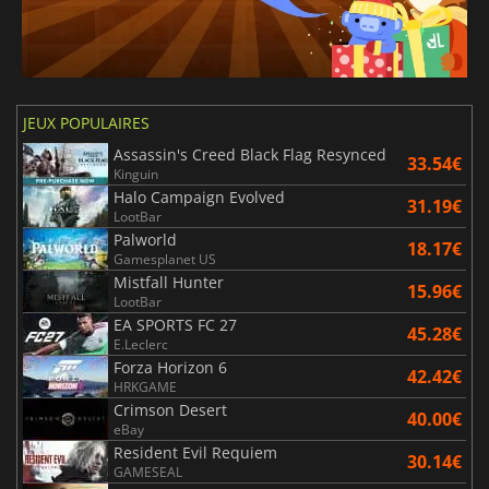
JEUX POPULAIRES
Assassin's Creed Black Flag Resynced
33.54€
Kinguin
Halo Campaign Evolved
31.19€
LootBar
Palworld
18.17€
Gamesplanet US
Mistfall Hunter
15.96€
LootBar
EA SPORTS FC 27
45.28€
E.Leclerc
Forza Horizon 6
42.42€
HRKGAME
Crimson Desert
40.00€
eBay
Resident Evil Requiem
30.14€
GAMESEAL