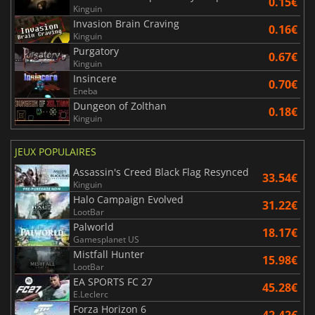
0.15€
Kinguin
Invasion Brain Craving
0.16€
Kinguin
Purgatory
0.67€
Kinguin
Insincere
0.70€
Eneba
Dungeon of Zolthan
0.18€
Kinguin
JEUX POPULAIRES
Assassin's Creed Black Flag Resynced
33.54€
Kinguin
Halo Campaign Evolved
31.22€
LootBar
Palworld
18.17€
Gamesplanet US
Mistfall Hunter
15.98€
LootBar
EA SPORTS FC 27
45.28€
E.Leclerc
Forza Horizon 6
42.42€