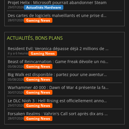
Projet Helix : Microsoft pourrait abandonner Steam
Actualités Hardware
29/07/2026
Des cartes de logiciels malveillants et une prise de contrôle de Discord ont touché Meccha Chameleon
Gaming News
28/07/2026
ACTUALITÉS, BONS PLANS
Resident Evil: Veronica dépasse déjà 2 millions de wishlists
Gaming News
il y a 6 heures
Beast of Reincarnation : Game Freak dévoile un nouveau pari
Gaming News
05/08/2026
Big Walk est disponible : partez pour une aventure entre amis
Gaming News
05/08/2026
Warhammer 40 000 : Dawn of War 4 présente la faction des Nécrons
Gaming News
30/07/2026
Le DLC Nioh 3 : Hell Rising est officiellement annoncé
Gaming News
29/07/2026
Forsaken Realms : Vahrin's Call sort après dix ans de développement
Gaming News
28/07/2026