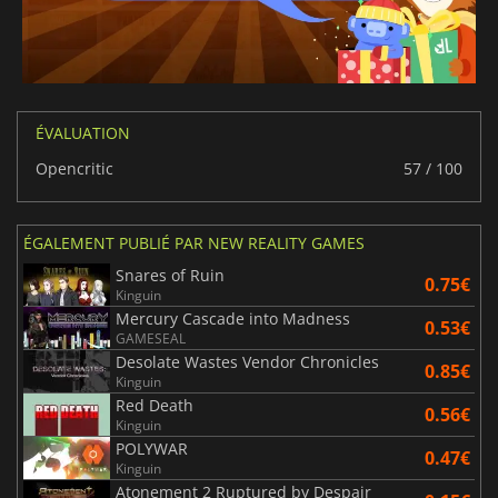
ÉVALUATION
Opencritic
57 / 100
ÉGALEMENT PUBLIÉ PAR NEW REALITY GAMES
Snares of Ruin
0.75€
Kinguin
Mercury Cascade into Madness
0.53€
GAMESEAL
Desolate Wastes Vendor Chronicles
0.85€
Kinguin
Red Death
0.56€
Kinguin
POLYWAR
0.47€
Kinguin
Atonement 2 Ruptured by Despair