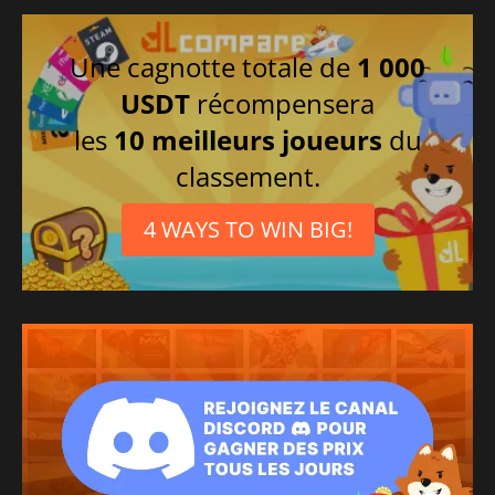
Une cagnotte totale de
1 000
USDT
récompensera
les
10 meilleurs joueurs
du
classement.
4 WAYS TO WIN BIG!