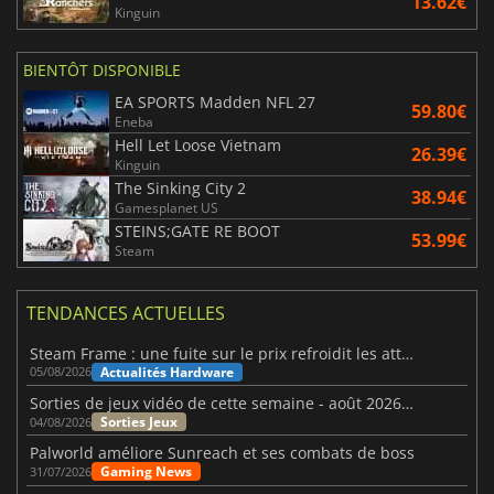
13.62€
Kinguin
BIENTÔT DISPONIBLE
EA SPORTS Madden NFL 27
59.80€
Eneba
Hell Let Loose Vietnam
26.39€
Kinguin
The Sinking City 2
38.94€
Gamesplanet US
STEINS;GATE RE BOOT
53.99€
Steam
TENDANCES ACTUELLES
Steam Frame : une fuite sur le prix refroidit les attentes VR
Actualités Hardware
05/08/2026
Sorties de jeux vidéo de cette semaine - août 2026 (semaine 32)
Sorties Jeux
04/08/2026
Palworld améliore Sunreach et ses combats de boss
Gaming News
31/07/2026