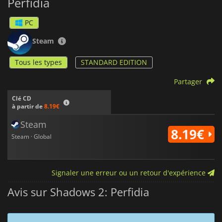
Perfidia
PC
Steam
Tous les types
STANDARD EDITION
Partager
Clé CD
à partir de
8.19€
Steam
8.19€
Steam · Global
Signaler une erreur ou un retour d'expérience
Avis sur Shadows 2: Perfidia