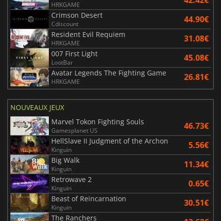
HRKGAME
Crimson Desert
44.90€
Cdiscount
Resident Evil Requiem
31.08€
HRKGAME
007 First Light
45.08€
LootBar
Avatar Legends The Fighting Game
26.81€
HRKGAME
NOUVEAUX JEUX
Marvel Tokon Fighting Souls
46.73€
Gamesplanet US
HellSlave II Judgment of the Archon
5.56€
Kinguin
Big Walk
11.34€
Kinguin
Retrowave 2
0.65€
Kinguin
Beast of Reincarnation
30.51€
Kinguin
The Ranchers