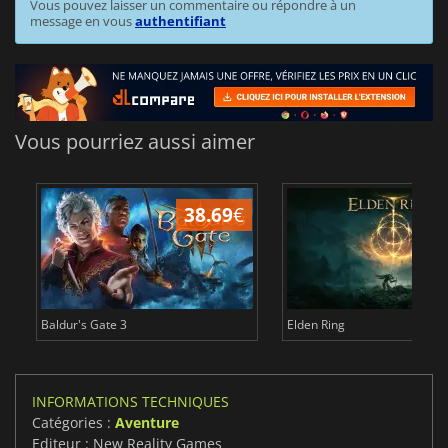
Vous pouvez laisser un commentaire ou répondre à un
message en vous
authentifiant
Vous pourriez aussi aimer
38.69
€
1
Baldur's Gate 3
Elden Ring
INFORMATIONS TECHNIQUES
Catégories :
Aventure
Editeur : New Reality Games