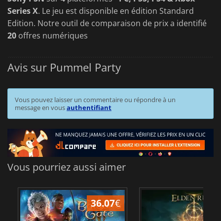
Series X
. Le jeu est disponible en édition Standard
Edition. Notre outil de comparaison de prix a identifié
20
offres numériques
Avis sur Pummel Party
Vous pouvez laisser un commentaire ou répondre à un
message en vous
authentifiant
Vous pourriez aussi aimer
36.07
€
2