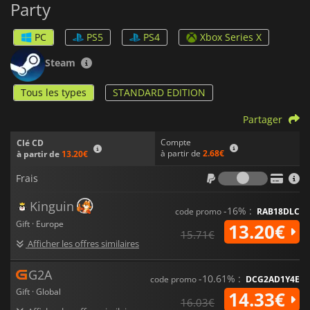
Party
amuser. Vous pouvez jouer en ligne ou en local sur le même
écran.
PC
PS5
PS4
Xbox Series X
Steam
Tous les types
STANDARD EDITION
Partager
Compte
Clé CD
à partir de
2.68€
à partir de
13.20€
Frais
Frais
Kinguin
-16% :
code promo
RAB18DLC
Gift · Europe
13.20€
15.71€
Afficher les offres similaires
G2A
-10.61% :
code promo
DCG2AD1Y4E
Gift · Global
14.33€
16.03€