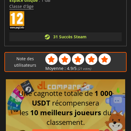
Espace disque
: 1 GB
Classe d'âge
31 Succès Steam
Note des
utilisateurs
Moyenne :
4.9
/
5
(
21
votes)
Une cagnotte totale de
1 000
USDT
récompensera
les
10 meilleurs joueurs
du
classement.