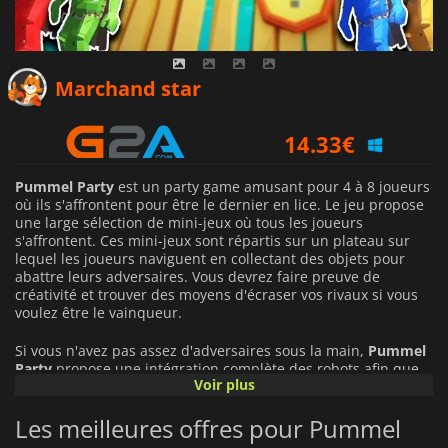
13.20
€
Marchand star
14.33
€
14.79
€
Pummel Party
est un party game amusant pour 4 à 8 joueurs
où ils s'affrontent pour être le dernier en lice. Le jeu propose
une large sélection de mini-jeux où tous les joueurs
s'affrontent. Ces mini-jeux sont répartis sur un plateau sur
lequel les joueurs naviguent en collectant des objets pour
abattre leurs adversaires. Vous devrez faire preuve de
créativité et trouver des moyens d'écraser vos rivaux si vous
voulez être le vainqueur.
Si vous n'avez pas assez d'adversaires sous la main,
Pummel
Party
propose une intégration complète des robots afin que
Voir plus
vous puissiez évacuer votre frustration en détruisant vos
adversaires sans risquer de mettre vos amis en colère.
Les meilleures offres pour Pummel
Le but de
Pummel Party
est d'écraser vos amis et de vous