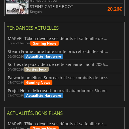
Gamesplanet US
STEINS;GATE RE BOOT
20.26€
Kinguin
TENDANCES ACTUELLES
MARVEL Tōkon dévoile ses débuts et sa feuille de route
Gaming News
il y a 21 heures
Steam Frame : une fuite sur le prix refroidit les attentes VR
Actualités Hardware
05/08/2026
Sorties de jeux vidéo de cette semaine - août 2026 (semaine 32)
Sorties Jeux
04/08/2026
Palworld améliore Sunreach et ses combats de boss
Gaming News
31/07/2026
Projet Helix : Microsoft pourrait abandonner Steam
Actualités Hardware
29/07/2026
ACTUALITÉS, BONS PLANS
MARVEL Tōkon dévoile ses débuts et sa feuille de route
Gaming News
il y a 21 heures