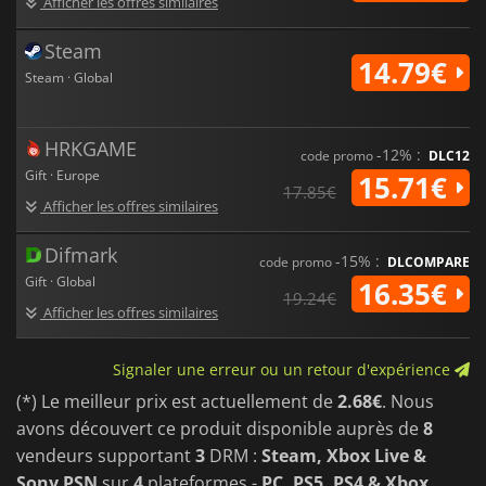
Afficher les offres similaires
Steam
14.79€
Steam · Global
HRKGAME
-12% :
code promo
DLC12
Gift · Europe
15.71€
17.85€
Afficher les offres similaires
Difmark
-15% :
code promo
DLCOMPARE
Gift · Global
16.35€
19.24€
Afficher les offres similaires
Signaler une erreur ou un retour d'expérience
(*) Le meilleur prix est actuellement de
2.68€
. Nous
avons découvert ce produit disponible auprès de
8
vendeurs supportant
3
DRM :
Steam, Xbox Live &
Sony PSN
sur
4
plateformes -
PC, PS5, PS4 & Xbox