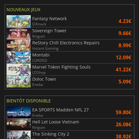
NOUVEAUX JEUX
Fantasy Network
4.23€
Difmark
Sovereign Tower
9.66€
Kinguin
ReStory Chill Electronics Repairs
8.99€
Instant Gaming
Montabi
12.09€
LOADED
Marvel Tokon Fighting Souls
41.22€
LDShop
Doloc Town
5.09€
Eneba
BIENTÔT DISPONIBLE
EA SPORTS Madden NFL 27
59.80€
Eneba
Hell Let Loose Vietnam
26.08€
Kinguin
The Sinking City 2
38.92€