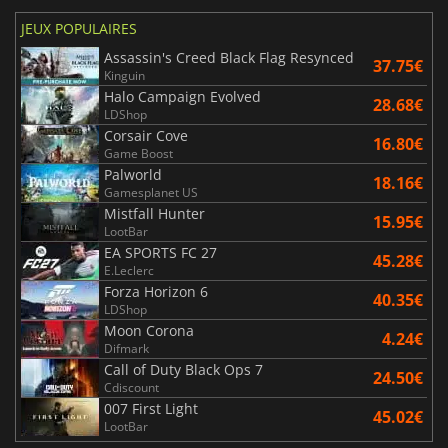
JEUX POPULAIRES
Assassin's Creed Black Flag Resynced
37.75€
Kinguin
Halo Campaign Evolved
28.68€
LDShop
Corsair Cove
16.80€
Game Boost
Palworld
18.16€
Gamesplanet US
Mistfall Hunter
15.95€
LootBar
EA SPORTS FC 27
45.28€
E.Leclerc
Forza Horizon 6
40.35€
LDShop
Moon Corona
4.24€
Difmark
Call of Duty Black Ops 7
24.50€
Cdiscount
007 First Light
45.02€
LootBar