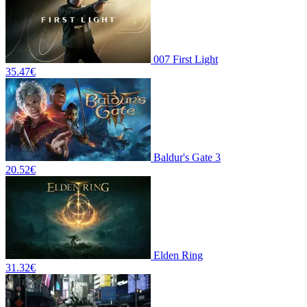
007 First Light
35.47
€
Baldur's Gate 3
20.52
€
Elden Ring
31.32
€