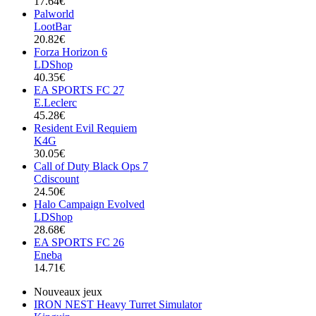
17.64€
Palworld
LootBar
20.82€
Forza Horizon 6
LDShop
40.35€
EA SPORTS FC 27
E.Leclerc
45.28€
Resident Evil Requiem
K4G
30.05€
Call of Duty Black Ops 7
Cdiscount
24.50€
Halo Campaign Evolved
LDShop
28.68€
EA SPORTS FC 26
Eneba
14.71€
Nouveaux jeux
IRON NEST Heavy Turret Simulator