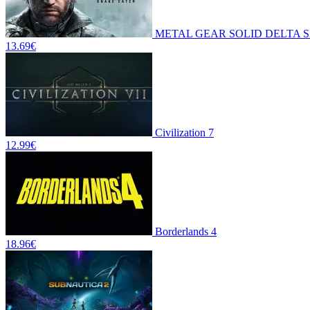
METAL GEAR SOLID DELTA 
13.69
€
Civilization 7
12.99
€
Borderlands 4
18.96
€