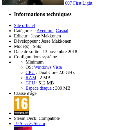
007 First Light
Informations techniques
Site officiel
Catégories :
Aventure
,
Casual
Editeur : Jesse Makkonen
Développeur : Jesse Makkonen
Mode(s) : Solo
Date de sortie : 13 novembre 2018
Configurations système
Minimum
OS:
Windows Vista
CPU
: Dual Core 2.0 GHz
RAM
: 2 MB
GPU
: 512 MB
Espace disque
: 300 MB
Classe d'âge
Steam Deck:
Compatible
9 Succès Steam