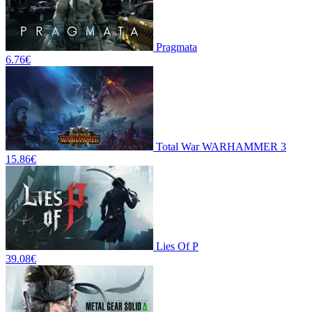
Pragmata
6.76
€
Total War WARHAMMER 3
15.86
€
Lies Of P
39.08
€