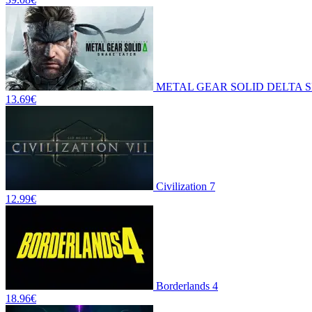
METAL GEAR SOLID DELTA 
13.69
€
Civilization 7
12.99
€
Borderlands 4
18.96
€