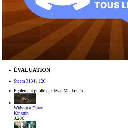
ÉVALUATION
Steam
3134
/ 120
Également publié par Jesse Makkonen
Without a Dawn
Kinguin
0.20€