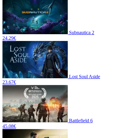
Subnautica 2
24.29
€
Lost Soul Aside
23.67
€
Battlefield 6
45.08
€