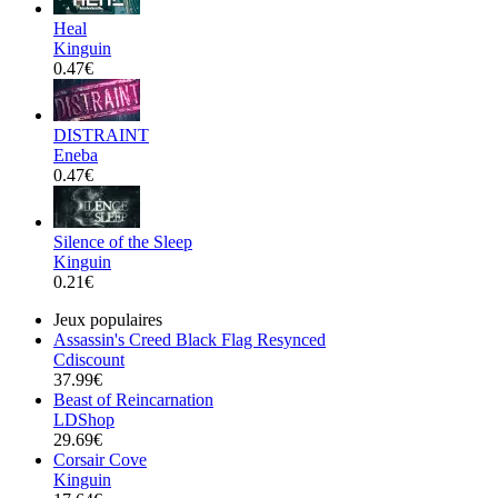
Heal
Kinguin
0.47€
DISTRAINT
Eneba
0.47€
Silence of the Sleep
Kinguin
0.21€
Jeux populaires
Assassin's Creed Black Flag Resynced
Cdiscount
37.99€
Beast of Reincarnation
LDShop
29.69€
Corsair Cove
Kinguin