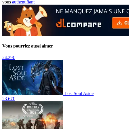
vous
authentifiant
Vous pourriez aussi aimer
24.29
€
Lost Soul Aside
23.67
€