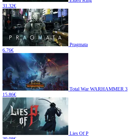
Elden Ring
31.32
€
Pragmata
6.76
€
Total War WARHAMMER 3
15.86
€
Lies Of P
39.08
€