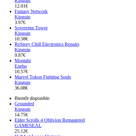
Kinguin
12.01€
Fantasy Network
Kinguin
3.97€
Sovereign Tower
Kinguin
10.58€
ReStory Chill Electronics Repairs
Kinguin
9.87€
Montabi
Eneba
10.57€
Marvel Tokon Fighting Souls
Kinguin
36.08€
Bientôt disponible
Grounded
Kinguin
14.75€
Elder Scrolls 4 Oblivion Remastered
GAMESEAL
25.12€