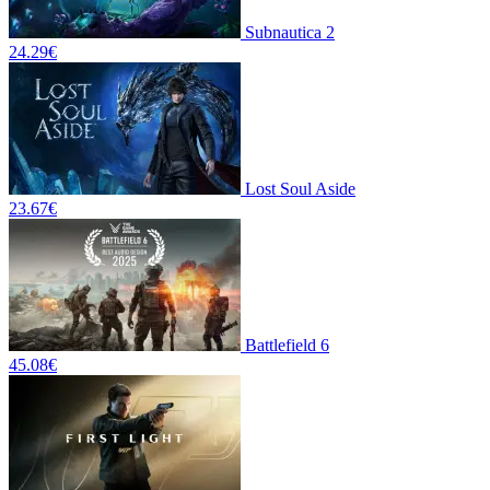
Subnautica 2
24.29
€
Lost Soul Aside
23.67
€
Battlefield 6
45.08
€