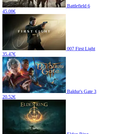
Battlefield 6
45.08
€
007 First Light
35.47
€
Baldur's Gate 3
20.52
€