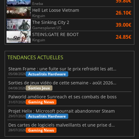
59.80€
Eneba
Hell Let Loose Vietnam
26.10€
Kinguin
The Sinking City 2
39.00€
Gamesplanet US
STEINS;GATE RE BOOT
24.85€
Kinguin
TENDANCES ACTUELLES
Steam Frame : une fuite sur le prix refroidit les attentes VR
Actualités Hardware
05/08/2026
Sorties de jeux vidéo de cette semaine - août 2026 (semaine 32)
Sorties Jeux
04/08/2026
Palworld améliore Sunreach et ses combats de boss
Gaming News
31/07/2026
Projet Helix : Microsoft pourrait abandonner Steam
Actualités Hardware
29/07/2026
Des cartes de logiciels malveillants et une prise de contrôle de Discord ont touché Meccha Chameleon
Gaming News
28/07/2026