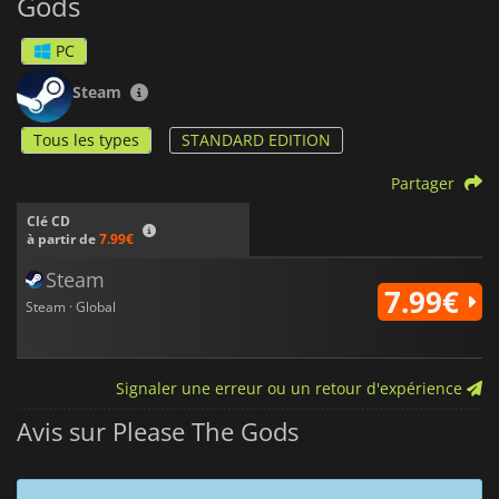
Gods
PC
Steam
Tous les types
STANDARD EDITION
Partager
Clé CD
à partir de
7.99€
Steam
7.99€
Steam · Global
Signaler une erreur ou un retour d'expérience
Avis sur Please The Gods