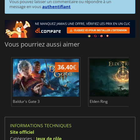
Vous pouvez laisser un commentaire ou répondre à un
message en vous
authentifiant
Vous pourriez aussi aimer
36.40
€
Baldur's Gate 3
Elden Ring
INFORMATIONS TECHNIQUES
Site officiel
Catégories :
Jeux de rôle