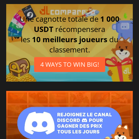
Une cagnotte totale de
1 000
USDT
récompensera
les
10 meilleurs joueurs
du
classement.
4 WAYS TO WIN BIG!