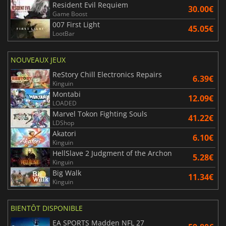
Resident Evil Requiem
30.00€
Game Boost
007 First Light
45.05€
LootBar
NOUVEAUX JEUX
ReStory Chill Electronics Repairs
6.39€
Kinguin
Montabi
12.09€
LOADED
Marvel Tokon Fighting Souls
41.22€
LDShop
Akatori
6.10€
Kinguin
HellSlave 2 Judgment of the Archon
5.28€
Kinguin
Big Walk
11.34€
Kinguin
BIENTÔT DISPONIBLE
EA SPORTS Madden NFL 27