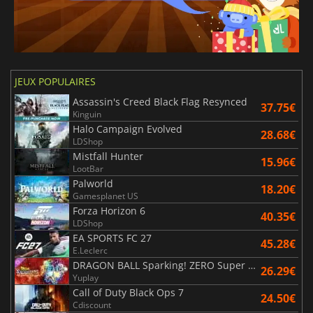
JEUX POPULAIRES
Assassin's Creed Black Flag Resynced
37.75€
Kinguin
Halo Campaign Evolved
28.68€
LDShop
Mistfall Hunter
15.96€
LootBar
Palworld
18.20€
Gamesplanet US
Forza Horizon 6
40.35€
LDShop
EA SPORTS FC 27
45.28€
E.Leclerc
DRAGON BALL Sparking! ZERO Super Limit Breaking NEO
26.29€
Yuplay
Call of Duty Black Ops 7
24.50€
Cdiscount