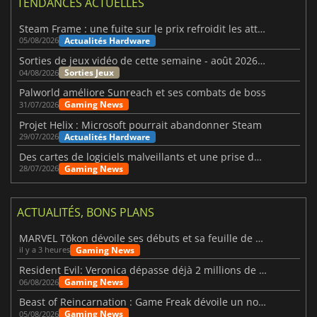
TENDANCES ACTUELLES
Steam Frame : une fuite sur le prix refroidit les attentes VR
Actualités Hardware
05/08/2026
Sorties de jeux vidéo de cette semaine - août 2026 (semaine 32)
Sorties Jeux
04/08/2026
Palworld améliore Sunreach et ses combats de boss
Gaming News
31/07/2026
Projet Helix : Microsoft pourrait abandonner Steam
Actualités Hardware
29/07/2026
Des cartes de logiciels malveillants et une prise de contrôle de Discord ont touché Meccha Chameleon
Gaming News
28/07/2026
ACTUALITÉS, BONS PLANS
MARVEL Tōkon dévoile ses débuts et sa feuille de route
Gaming News
il y a 3 heures
Resident Evil: Veronica dépasse déjà 2 millions de wishlists
Gaming News
06/08/2026
Beast of Reincarnation : Game Freak dévoile un nouveau pari
Gaming News
05/08/2026