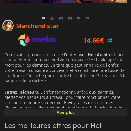
12.39
€
Marchand star
14.66
€
14.99
€
Créez votre propre version de l'enfer avec
Hell Architect
, un
city builder à l'humour morbide où vous créez la vie après la
mort pour les damnés. En tant que gestionnaire de l'enfer,
votre travail consiste à concevoir et à construire une fosse de
souffrance éternelle pour rendre le diable fier. Serez-vous à la
hauteur de la tâche ?
Entrez, pécheurs
. L'enfer fonctionne grâce aux damnés.
Mettez vos pécheurs au travail pour faire fonctionner votre
version du monde souterrain. Envoyez-les exécuter des
tâches telles que l'extraction de matériaux, la fabrication de
Voir plus
nourriture et d'eau, la construction de nouveaux bâtiments,
et bien entendu, se faire torturer et tuer pour avoir de
Les meilleures offres pour Hell
nouveaux matériaux à utiliser. Vous recevez périodiquement
de nouveaux pécheurs, et c'est à vous de les faire travailler