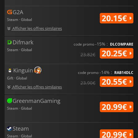
G2A
20.15€
Steam · Global
Afficher les offres similaires
Difmark
-15% :
code promo
DLCOMPARE
Steam · Global
20.25€
23.82€
Kinguin
-14% :
code promo
RAB14DLC
Gift · Global
20.55€
23.90€
Afficher les offres similaires
GreenmanGaming
20.99€
Steam · Global
Steam
20.99€
Steam · Global