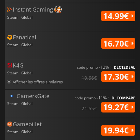
Instant Gaming
14.99€
Steam · Global
Fanatical
16.70€
Steam · Global
K4G
-12% :
code promo
DLC12DEAL
Steam · Global
17.30€
19.66€
Afficher les offres similaires
GamersGate
-11% :
code promo
DLCOMPARE
Steam · Global
19.27€
21.65€
Gamebillet
19.94€
Steam · Global