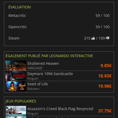
ÉVALUATION
Metacritic
59 / 100
Opencritic
59 / 100
Steam
215
/ 109
ÉGALEMENT PUBLIÉ PAR LEONARDO INTERACTIVE
Shattered Heaven
9.85€
HRKGAME
Daymare 1994 Sandcastle
18.83€
Kinguin
Seed of Life
19.98€
Rakuten
JEUX POPULAIRES
Assassin's Creed Black Flag Resynced
37.75€
Kinguin