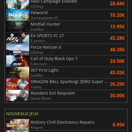
Halo Campaign Evolved
28.68€
LDShop
Palworld
18.20€
Gamesplanet US
Mistfall Hunter
15.95€
LootBar
EA SPORTS FC 27
45.28€
E.Leclerc
Forza Horizon 6
40.35€
LDShop
Call of Duty Black Ops 7
24.50€
Cdiscount
007 First Light
45.02€
LootBar
DRAGON BALL Sparking! ZERO Super Limit Breaking NEO
26.29€
Yuplay
Resident Evil Requiem
30.00€
Game Boost
NOUVEAUX JEUX
ReStory Chill Electronics Repairs
6.95€
Kinguin