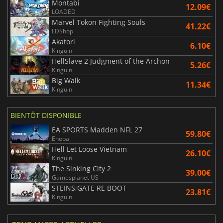
Montabi
12.09€
LOADED
Marvel Tokon Fighting Souls
41.22€
LDShop
Akatori
6.10€
Kinguin
HellSlave 2 Judgment of the Archon
5.26€
Kinguin
Big Walk
11.34€
Kinguin
BIENTÔT DISPONIBLE
EA SPORTS Madden NFL 27
59.80€
Eneba
Hell Let Loose Vietnam
26.10€
Kinguin
The Sinking City 2
39.00€
Gamesplanet US
STEINS;GATE RE BOOT
23.81€
Kinguin