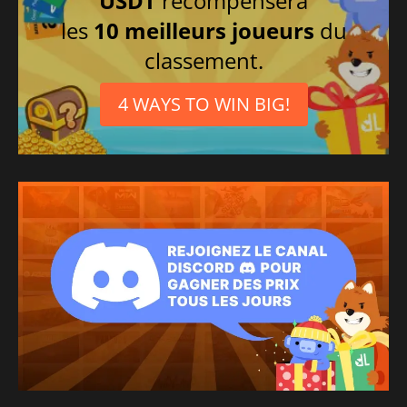
USDT
récompensera
les
10 meilleurs joueurs
du
classement.
4 WAYS TO WIN BIG!