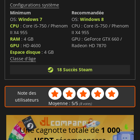
Configurations système
Minimum
Recommandée
OS:
Windows 7
OS:
Windows 8
CPU
: Core i5-750 / Phenom
CPU : Core i5-750 / Phenom
II X4 955
II X4 955
RAM
: 4 GB
GPU : GeForce GTX 660 /
GPU
: HD 4600
Radeon HD 7870
Espace disque
: 4 GB
Classe d'âge
18 Succès Steam
Note des
utilisateurs
Moyenne :
5
/
5
(
8
votes)
Une cagnotte totale de
1 000