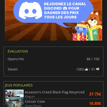
ÉVALUATION
Opencritic
86 / 100
Steam
1582
/ 31
JEUX POPULAIRES
Assassin's Creed Black Flag Resynced
37.75€
Kinguin
Corsair Cove
16.80€
Game Boost