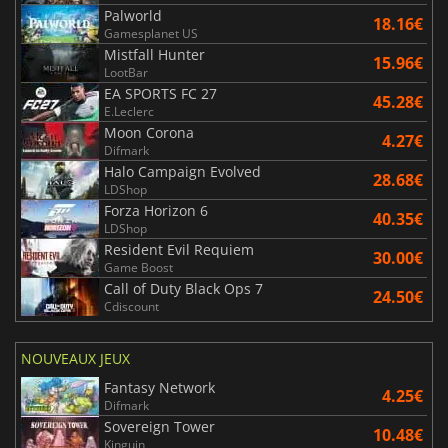
Palworld
18.16€
Gamesplanet US
Mistfall Hunter
15.96€
LootBar
EA SPORTS FC 27
45.28€
E.Leclerc
Moon Corona
4.27€
Difmark
Halo Campaign Evolved
28.68€
LDShop
Forza Horizon 6
40.35€
LDShop
Resident Evil Requiem
30.00€
Game Boost
Call of Duty Black Ops 7
24.50€
Cdiscount
NOUVEAUX JEUX
Fantasy Network
4.25€
Difmark
Sovereign Tower
10.48€
Kinguin