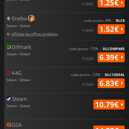
1.25€
1.50€
Eneba
-8% :
code promo
DLC8
Steam · Global
1.52€
1.65€
Afficher les offres similaires
Difmark
-15% :
code promo
DLCOMPARE
Steam · Global
6.39€
7.52€
K4G
-12% :
code promo
DLC12DEAL
Steam · Global
6.83€
7.76€
Steam
10.79€
Steam · Global
G2A