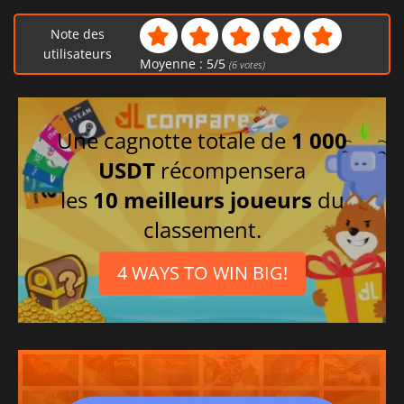
Note des
utilisateurs
Moyenne :
5
/
5
(
6
votes)
Une cagnotte totale de
1 000
USDT
récompensera
les
10 meilleurs joueurs
du
classement.
4 WAYS TO WIN BIG!