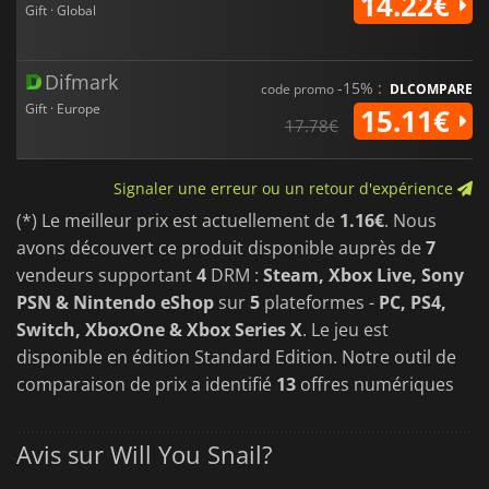
14.22€
Gift · Global
Difmark
-15% :
code promo
DLCOMPARE
Gift · Europe
15.11€
17.78€
Signaler une erreur ou un retour d'expérience
(*) Le meilleur prix est actuellement de
1.16€
. Nous
avons découvert ce produit disponible auprès de
7
vendeurs supportant
4
DRM :
Steam, Xbox Live, Sony
PSN & Nintendo eShop
sur
5
plateformes -
PC, PS4,
Switch, XboxOne & Xbox Series X
. Le jeu est
disponible en édition Standard Edition. Notre outil de
comparaison de prix a identifié
13
offres numériques
Avis sur Will You Snail?