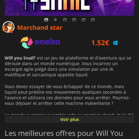
1.16
€
Marchand star
1.52
€
1.25
€
Will you Snail?
est un jeu de plateforme et d'aventure qui se
déroule dans un monde numérique. Vous incarnez un
escargot agile piégé dans une simulation par une IA
maléfique et sarcastique appelée Squid.
Vous devez essayer de vous échapper de ce monde, mais
Squid peut prédire vos mouvements quelques secondes à
l'avance et utilisera ces données pour vous arrêter. Pourrez-
vous déjouer et arrêter cette machine malveillante ?
Le monde numérique semble vide au premier abord, mais l'IA
Voir plus
le contrôle entièrement. Squid peut créer toutes sortes de
pièges mortels et d'obstacles, y compris des lasers, des pics,
Les meilleures offres pour Will You
des bombes, etc. Si vous perdez, vous pouvez vous attendre à
être raillé pour votre échec. Chaque niveau de
Will you Snail?