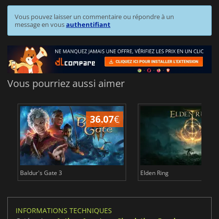
Vous pouvez laisser un commentaire ou répondre à un
message en vous
authentifiant
Vous pourriez aussi aimer
36.07
€
2
Baldur's Gate 3
Elden Ring
INFORMATIONS TECHNIQUES