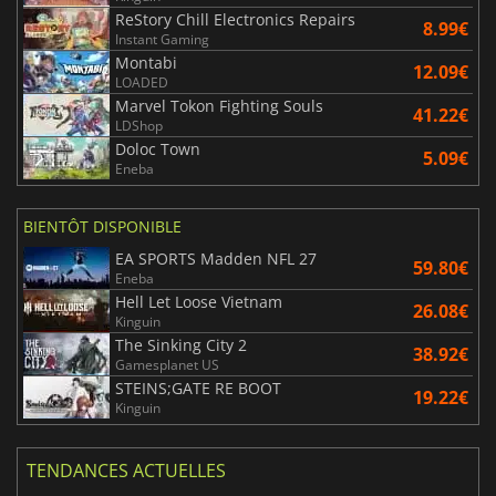
ReStory Chill Electronics Repairs
8.99€
Instant Gaming
Montabi
12.09€
LOADED
Marvel Tokon Fighting Souls
41.22€
LDShop
Doloc Town
5.09€
Eneba
BIENTÔT DISPONIBLE
EA SPORTS Madden NFL 27
59.80€
Eneba
Hell Let Loose Vietnam
26.08€
Kinguin
The Sinking City 2
38.92€
Gamesplanet US
STEINS;GATE RE BOOT
19.22€
Kinguin
TENDANCES ACTUELLES