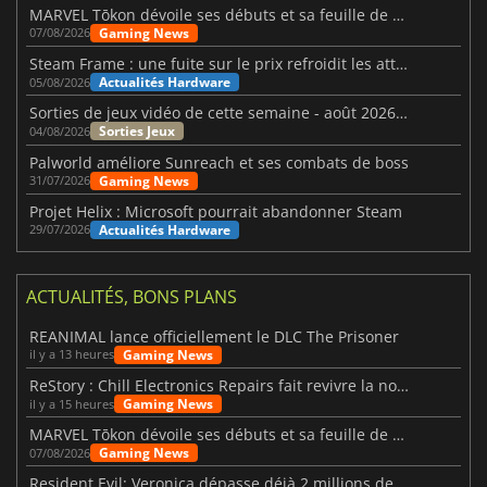
MARVEL Tōkon dévoile ses débuts et sa feuille de route
Gaming News
07/08/2026
Steam Frame : une fuite sur le prix refroidit les attentes VR
Actualités Hardware
05/08/2026
Sorties de jeux vidéo de cette semaine - août 2026 (semaine 32)
Sorties Jeux
04/08/2026
Palworld améliore Sunreach et ses combats de boss
Gaming News
31/07/2026
Projet Helix : Microsoft pourrait abandonner Steam
Actualités Hardware
29/07/2026
ACTUALITÉS, BONS PLANS
REANIMAL lance officiellement le DLC The Prisoner
Gaming News
il y a 13 heures
ReStory : Chill Electronics Repairs fait revivre la nostalgie des années 2000
Gaming News
il y a 15 heures
MARVEL Tōkon dévoile ses débuts et sa feuille de route
Gaming News
07/08/2026
Resident Evil: Veronica dépasse déjà 2 millions de wishlists