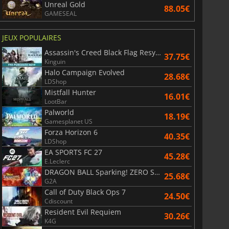
Unreal Gold
88.05€
GAMESEAL
JEUX POPULAIRES
Assassin's Creed Black Flag Resynced
37.75€
Kinguin
Halo Campaign Evolved
28.68€
LDShop
Mistfall Hunter
16.01€
LootBar
Palworld
18.19€
Gamesplanet US
Forza Horizon 6
40.35€
LDShop
EA SPORTS FC 27
45.28€
E.Leclerc
DRAGON BALL Sparking! ZERO Super Limit Breaking NEO
25.68€
G2A
Call of Duty Black Ops 7
24.50€
Cdiscount
Resident Evil Requiem
30.26€
K4G