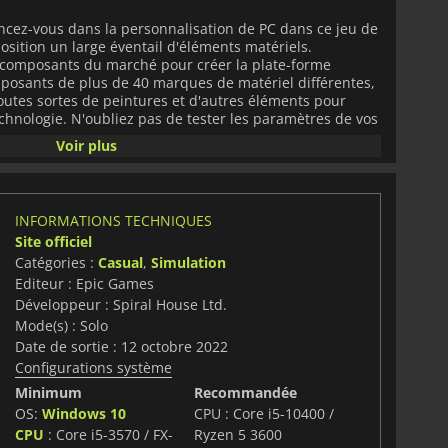
lancez-vous dans la personnalisation de PC dans ce jeu de
osition un large éventail d'éléments matériels.
s composants du marché pour créer la plate-forme
posants de plus de 40 marques de matériel différentes,
toutes sortes de peintures et d'autres éléments pour
echnologie. N'oubliez pas de tester les paramètres de vos
 tout fonctionne correctement grâce aux outils de
Voir plus
 avant de les remettre à chaque client. Si vous parvenez
entôt un flux régulier de liquidités arriver dans votre
 grimper en flèche. Si vous ne parvenez pas à répondre à
ez pas le goût de personnaliser leurs PC, vous aurez
INFORMATIONS TECHNIQUES
Site officiel
Catégories :
Casual
,
Simulation
dans le monde de la personnalisation de PC en toute
2
propose également un mode Construction libre avec
Editeur : Epic Games
us pouvez utiliser à votre guise.
Développeur : Spiral House Ltd.
Mode(s) : Solo
Date de sortie : 12 octobre 2022
Configurations système
Minimum
Recommandée
OS:
Windows 10
CPU : Core i5-10400 /
CPU
: Core i5-3570 / FX-
Ryzen 5 3600