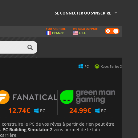
SE CONNECTER OU S'INSCRIRE
YOU ARE HERE
WE ALSO SUPPORT
Dark
FRANCE
USA
mode
PC
Xbox Series X
12.74
€
24.99
€
PC
PC
construire le PC de vos rêves à partir de rien peut être
is
PC Building Simulator 2
vous permet de le faire
carrière.