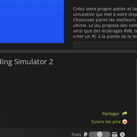
Créez votre propre atelier et 
simulation qui met à votre disp
Choisissez parmi les meilleur
ultime. Le jeu propose des com
ainsi que des éclairages RVB, 
créer un PC à la pointe de la t
créations, de vous assurer que
benchmark, et de les optimiser
à les satisfaire, vous verrez bi
entreprise et votre réputation
ding Simulator 2
leurs demandes ou si vous n'av
rapidement des problèmes.
Si vous préférez vous plonger 
liberté,
PC Building Simulator 
plus de 1200 composants que vo
Partager
Suivre les prix
Frais
Frais