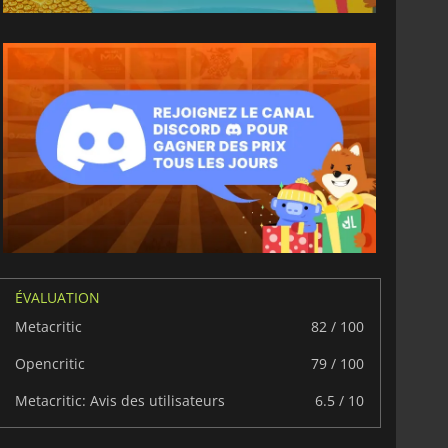
6.77
€
15.48
€
ÉVALUATION
Metacritic
82 / 100
Opencritic
79 / 100
War WARHAMMER 3
Lies Of P
Metacritic: Avis des utilisateurs
6.5 / 10