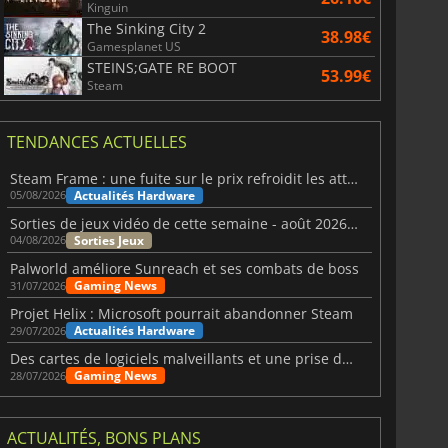
Kinguin
The Sinking City 2
38.98€
Gamesplanet US
STEINS;GATE RE BOOT
53.99€
Steam
TENDANCES ACTUELLES
Steam Frame : une fuite sur le prix refroidit les attentes VR
Actualités Hardware
05/08/2026
Sorties de jeux vidéo de cette semaine - août 2026 (semaine 32)
Sorties Jeux
04/08/2026
Palworld améliore Sunreach et ses combats de boss
Gaming News
31/07/2026
Projet Helix : Microsoft pourrait abandonner Steam
Actualités Hardware
29/07/2026
Des cartes de logiciels malveillants et une prise de contrôle de Discord ont touché Meccha Chameleon
Gaming News
28/07/2026
ACTUALITÉS, BONS PLANS