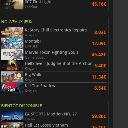
007 First Light
45.16€
LootBar
NOUVEAUX JEUX
ReStory Chill Electronics Repairs
8.03€
Kinguin
Montabi
12.09€
LOADED
Marvel Tokon Fighting Souls
45.42€
Game Boost
HellSlave II Judgment of the Archon
5.40€
Kinguin
Big Walk
11.34€
Kinguin
Kill The Shadow
6.54€
Kinguin
BIENTÔT DISPONIBLE
EA SPORTS Madden NFL 27
59.80€
Eneba
Hell Let Loose Vietnam
26.10€