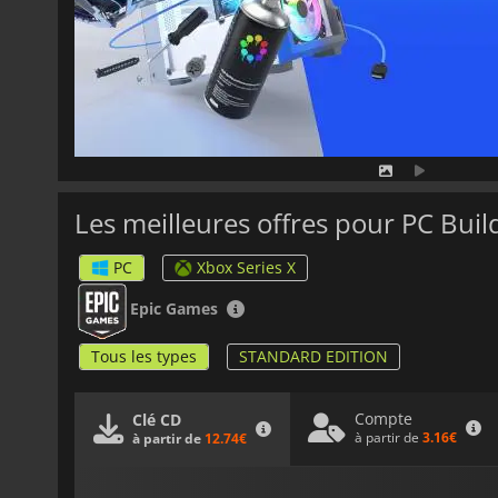
Les meilleures offres pour PC Buil
PC
Xbox Series X
Epic Games
Tous les types
STANDARD EDITION
Compte
Clé CD
à partir de
3.16€
à partir de
12.74€