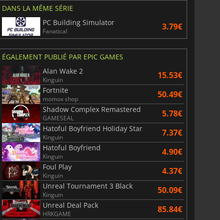
DANS LA MÊME SÉRIE
PC Building Simulator
3.79€
Fanatical
ÉGALEMENT PUBLIÉ PAR EPIC GAMES
Alan Wake 2
15.53€
Kinguin
Fortnite
50.49€
momox shop
Shadow Complex Remastered
5.78€
GAMESEAL
Hatoful Boyfriend Holiday Star
7.37€
Kinguin
Hatoful Boyfriend
4.90€
Kinguin
Foul Play
4.37€
Kinguin
Unreal Tournament 3 Black
50.09€
Kinguin
Unreal Deal Pack
85.84€
HRKGAME