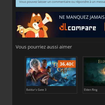
Vous pouvez laisser un commentaire ou répondre à un mess
Vous pourriez aussi aimer
45.16
€
36.40
€
Baldur's Gate 3
Elden Ring