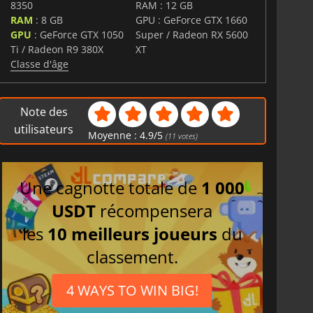
8350
RAM : 12 GB
RAM
: 8 GB
GPU : GeForce GTX 1660
GPU
: GeForce GTX 1050
Super / Radeon RX 5600
Ti / Radeon R9 380X
XT
Classe d'âge
Note des
utilisateurs
Moyenne :
4.9
/
5
(
11
votes)
Une cagnotte totale de
1 000
USDT
récompensera
les
10 meilleurs joueurs
du
classement.
4 WAYS TO WIN BIG!