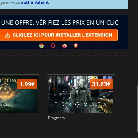
age en vous
authentifiant
1.99
€
31.63
€
Pragmata
Total 