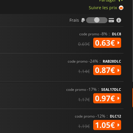
Suivre les prix
Frais
Frais
-8% :
code promo
DLC8
0.63€
0.69€
-24% :
code promo
RAB28DLC
0.87€
1.14€
-17% :
code promo
SEAL17DLC
0.97€
1.17€
-12% :
code promo
DLC12
1.05€
1.19€