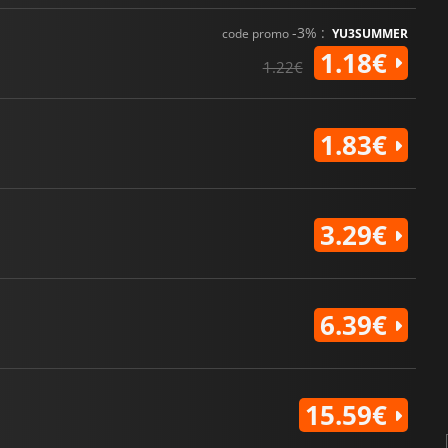
-3% :
code promo
YU3SUMMER
1.18€
1.22€
1.83€
3.29€
6.39€
15.59€