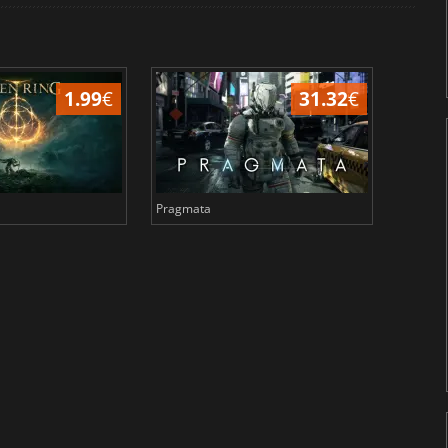
1.99
€
31.32
€
Pragmata
Total 