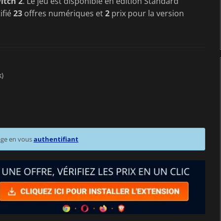
itch 2
. Le jeu est disponible en édition Standard
ifié
23
offres numériques et
2
prix pour la version
k)
age en vous
authentifiant