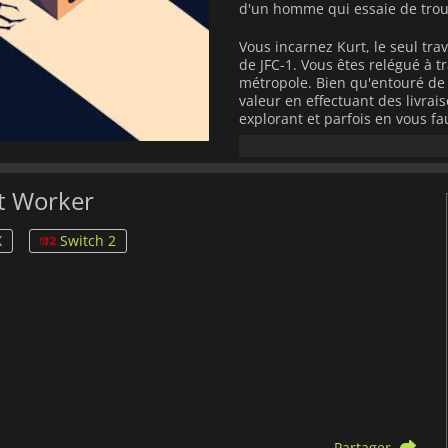
d'un homme qui essaie de trou
Vous incarnez Kurt, le seul t
de JFC-1. Vous êtes relégué à t
métropole. Bien qu'entouré de 
valeur en effectuant des livrai
explorant et parfois en vous f
Avec un casting de premier pla
Hewlett et Zelda Williams,
The 
pour trouver un sens dans un m
st Worker
X
Switch 2
Partager