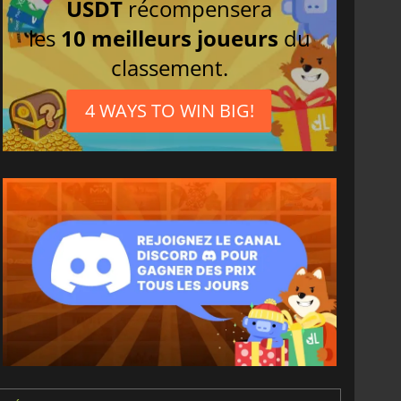
USDT
récompensera
les
10 meilleurs joueurs
du
classement.
4 WAYS TO WIN BIG!