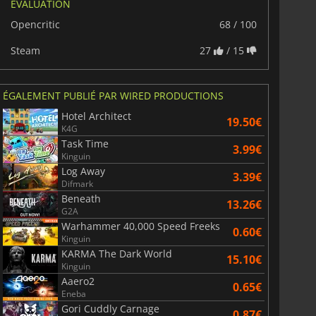
ÉVALUATION
Opencritic
68 / 100
Steam
27
/ 15
ÉGALEMENT PUBLIÉ PAR WIRED PRODUCTIONS
Hotel Architect
19.50€
K4G
Task Time
3.99€
Kinguin
Log Away
3.39€
Difmark
Beneath
13.26€
G2A
Warhammer 40,000 Speed Freeks
0.60€
Kinguin
KARMA The Dark World
15.10€
Kinguin
Aaero2
0.65€
Eneba
Gori Cuddly Carnage
0.87€