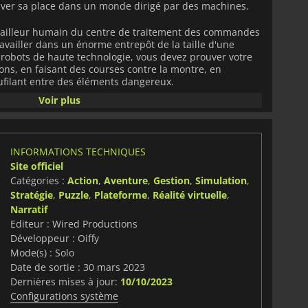
ver sa place dans un monde dirigé par des machines.
ravailleur humain du centre de traitement des commandes
ravailler dans un énorme entrepôt de la taille d'une
robots de haute technologie, vous devez prouver votre
sons, en faisant des courses contre la montre, en
aufilant entre des éléments dangereux.
Voir plus
n comprenant Jason Isaacs, Ólafur Darri Ólafsso, David
Last Worker
présente une lutte étonnante et complexe
onde dirigé par l'IA.
INFORMATIONS TECHNIQUES
Site officiel
Catégories :
Action
,
Aventure
,
Gestion
,
Simulation
,
Stratégie
,
Puzzle
,
Plateforme
,
Réalité virtuelle
,
Narratif
Editeur : Wired Productions
Développeur : Oiffy
Mode(s) : Solo
Date de sortie : 30 mars 2023
Dernières mises à jour:
10/10/2023
Configurations système