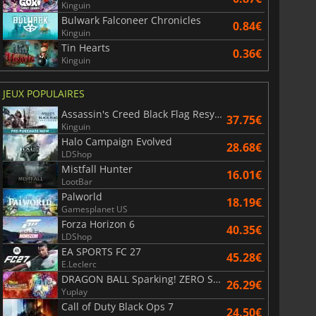
Kinguin
Bulwark Falconeer Chronicles
0.84€
Kinguin
Tin Hearts
0.36€
Kinguin
JEUX POPULAIRES
Assassin's Creed Black Flag Resynced
37.75€
Kinguin
Halo Campaign Evolved
28.68€
LDShop
Mistfall Hunter
16.01€
LootBar
Palworld
18.19€
Gamesplanet US
Forza Horizon 6
40.35€
LDShop
EA SPORTS FC 27
45.28€
E.Leclerc
DRAGON BALL Sparking! ZERO Super Limit Breaking NEO
26.29€
Yuplay
Call of Duty Black Ops 7
24.50€