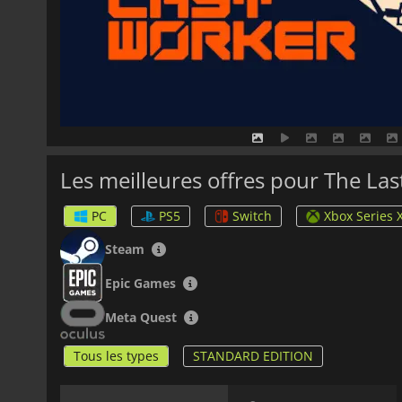
Les meilleures offres pour The La
PC
PS5
Switch
Xbox Series 
Steam
Epic Games
Meta Quest
Tous les types
STANDARD EDITION