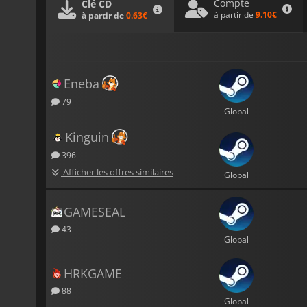
Compte
Clé CD
à partir de
9.10€
à partir de
0.63€
Eneba
79
Global
Kinguin
396
Afficher les offres similaires
Global
GAMESEAL
43
Global
HRKGAME
88
Global