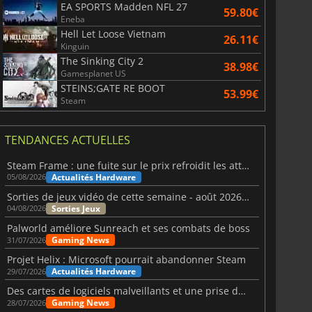
EA SPORTS Madden NFL 27
59.80€
Eneba
Hell Let Loose Vietnam
26.11€
Kinguin
The Sinking City 2
38.98€
Gamesplanet US
STEINS;GATE RE BOOT
53.99€
Steam
TENDANCES ACTUELLES
Steam Frame : une fuite sur le prix refroidit les attentes VR
Actualités Hardware
05/08/2026
Sorties de jeux vidéo de cette semaine - août 2026 (semaine 32)
Sorties Jeux
04/08/2026
Palworld améliore Sunreach et ses combats de boss
Gaming News
31/07/2026
Projet Helix : Microsoft pourrait abandonner Steam
Actualités Hardware
29/07/2026
Des cartes de logiciels malveillants et une prise de contrôle de Discord ont touché Meccha Chameleon
Gaming News
28/07/2026