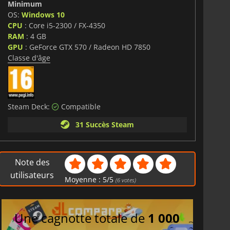
Minimum
OS:
Windows 10
CPU
: Core i5-2300 / FX-4350
RAM
: 4 GB
GPU
: GeForce GTX 570 / Radeon HD 7850
Classe d'âge
Steam Deck:
Compatible
31 Succès Steam
Note des
utilisateurs
Moyenne :
5
/
5
(
6
votes)
Une cagnotte totale de
1 000