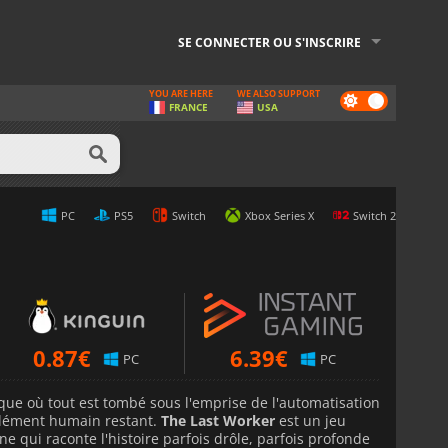
SE CONNECTER OU S'INSCRIRE
YOU ARE HERE
WE ALSO SUPPORT
Dark
FRANCE
USA
mode
PC
PS5
Switch
Xbox Series X
Switch 2
0.87
€
6.39
€
PC
PC
ue où tout est tombé sous l'emprise de l'automatisation
 élément humain restant.
The Last Worker
est un jeu
ne qui raconte l'histoire parfois drôle, parfois profonde