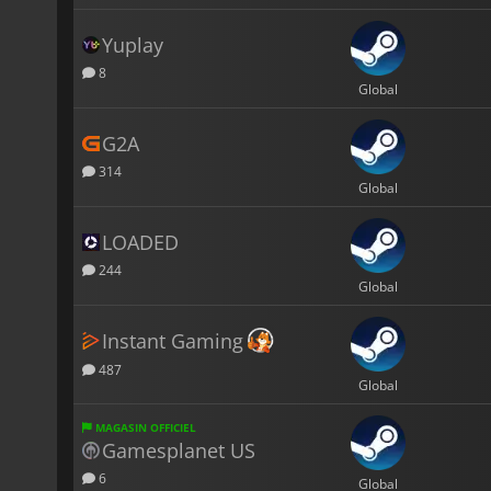
Yuplay
8
Global
G2A
314
Global
LOADED
244
Global
Instant Gaming
487
Global
MAGASIN OFFICIEL
Gamesplanet US
6
Global