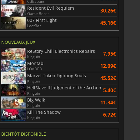
Cdiscount
Resident Evil Requiem
30.26€
Game Boost
007 First Light
45.16€
LootBar
6.77
€
15.48
€
NOUVEAUX JEUX
ReStory Chill Electronics Repairs
7.95€
Kinguin
Montabi
12.09€
War WARHAMMER 3
Lies Of P
LOADED
Marvel Tokon Fighting Souls
45.52€
Kinguin
HellSlave II Judgment of the Archon
5.40€
Kinguin
Big Walk
11.34€
Kinguin
Kill The Shadow
6.72€
Kinguin
BIENTÔT DISPONIBLE