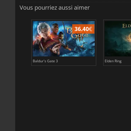
Vous pourriez aussi aimer
45.17
€
36.40
€
Baldur's Gate 3
Elden Ring