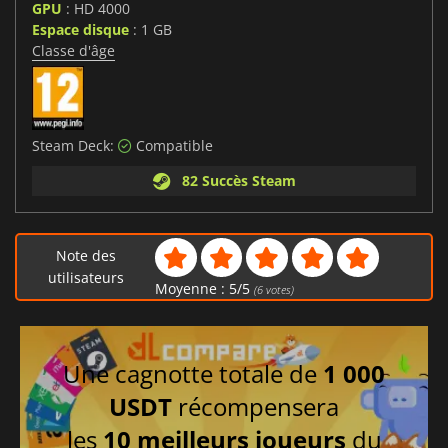
GPU
: HD 4000
Espace disque
: 1 GB
Classe d'âge
Steam Deck:
Compatible
82 Succès Steam
Note des
utilisateurs
Moyenne :
5
/
5
(
6
votes)
Une cagnotte totale de
1 000
USDT
récompensera
les
10 meilleurs joueurs
du