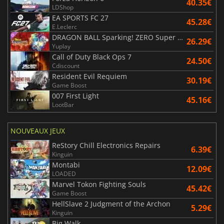
40.35€
LDShop
EA SPORTS FC 27
45.28€
E.Leclerc
DRAGON BALL Sparking! ZERO Super Limit Breaking NEO
26.29€
Yuplay
Call of Duty Black Ops 7
24.50€
Cdiscount
Resident Evil Requiem
30.19€
Game Boost
007 First Light
45.16€
LootBar
NOUVEAUX JEUX
ReStory Chill Electronics Repairs
6.39€
Kinguin
Montabi
12.09€
LOADED
Marvel Tokon Fighting Souls
45.42€
Game Boost
HellSlave 2 Judgment of the Archon
5.29€
Kinguin
Big Walk