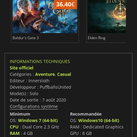
36.40
€
Baldur's Gate 3
Elden Ring
INFORMATIONS TECHNIQUES
Site officiel
Catégories :
Aventure
,
Casual
Editeur : Innersloth
Développeur : PuffballsUnited
Mode(s) : Solo
Date de sortie : 7 août 2020
Configurations système
Minimum
Recommandée
OS:
Windows 7 (64-bit)
OS:
Windows10 (64-bit)
CPU
: Dual Core 2.3 GHz
RAM : Dedicated Graphics
RAM
: 4 GB
GPU : 8 GB