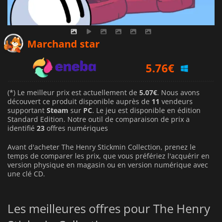
5.07
€
Marchand star
5.76
€
8.09
€
(*) Le meilleur prix est actuellement de
5.07€
. Nous avons
découvert ce produit disponible auprès de
11
vendeurs
supportant
Steam
sur
PC
. Le jeu est disponible en édition
Standard Edition. Notre outil de comparaison de prix a
identifié
23
offres numériques
Avant d'acheter The Henry Stickmin Collection, prenez le
temps de comparer les prix, que vous préfériez l'acquérir en
version physique en magasin ou en version numérique avec
une clé CD.
Les meilleures offres pour The Henry