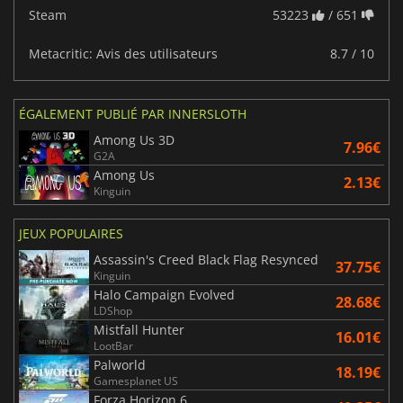
Steam
53223
/ 651
Metacritic: Avis des utilisateurs
8.7 / 10
ÉGALEMENT PUBLIÉ PAR INNERSLOTH
Among Us 3D
7.96€
G2A
Among Us
2.13€
Kinguin
JEUX POPULAIRES
Assassin's Creed Black Flag Resynced
37.75€
Kinguin
Halo Campaign Evolved
28.68€
LDShop
Mistfall Hunter
16.01€
LootBar
Palworld
18.19€
Gamesplanet US
Forza Horizon 6