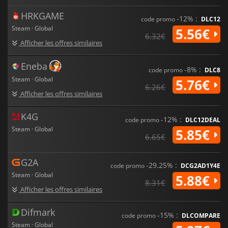
HRKGAME
-12% :
code promo
DLC12
Steam · Global
5.56€
6.32€
Afficher les offres similaires
Eneba
-8% :
code promo
DLC8
Steam · Global
5.76€
6.26€
Afficher les offres similaires
K4G
-12% :
code promo
DLC12DEAL
Steam · Global
5.85€
6.65€
G2A
-29.25% :
code promo
DCG2AD1Y4E
Steam · Global
5.88€
8.31€
Afficher les offres similaires
Difmark
-15% :
code promo
DLCOMPARE
Steam · Global