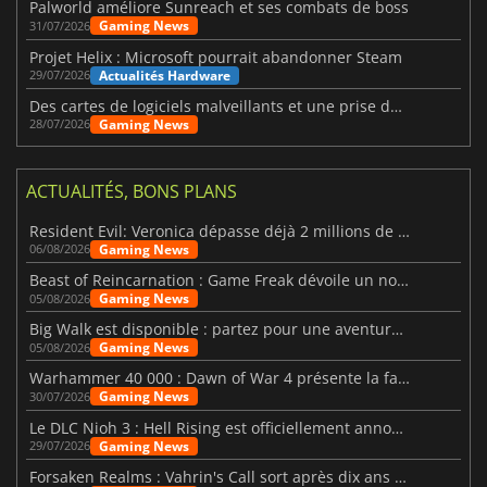
Palworld améliore Sunreach et ses combats de boss
Gaming News
31/07/2026
Projet Helix : Microsoft pourrait abandonner Steam
Actualités Hardware
29/07/2026
Des cartes de logiciels malveillants et une prise de contrôle de Discord ont touché Meccha Chameleon
Gaming News
28/07/2026
ACTUALITÉS, BONS PLANS
Resident Evil: Veronica dépasse déjà 2 millions de wishlists
Gaming News
06/08/2026
Beast of Reincarnation : Game Freak dévoile un nouveau pari
Gaming News
05/08/2026
Big Walk est disponible : partez pour une aventure entre amis
Gaming News
05/08/2026
Warhammer 40 000 : Dawn of War 4 présente la faction des Nécrons
Gaming News
30/07/2026
Le DLC Nioh 3 : Hell Rising est officiellement annoncé
Gaming News
29/07/2026
Forsaken Realms : Vahrin's Call sort après dix ans de développement