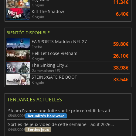
11.34€
Kinguin
Kill The Shadow
6.40€
Kinguin
BIENTÔT DISPONIBLE
EA SPORTS Madden NFL 27
59.80€
Eneba
Hell Let Loose Vietnam
26.10€
Kinguin
The Sinking City 2
38.98€
Gamesplanet US
STEINS;GATE RE BOOT
33.54€
Kinguin
TENDANCES ACTUELLES
Steam Frame : une fuite sur le prix refroidit les attentes VR
Actualités Hardware
05/08/2026
Sorties de jeux vidéo de cette semaine - août 2026 (semaine 32)
Sorties Jeux
04/08/2026