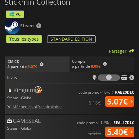
Stickmin Collection
PC
Steam
Tous les types
STANDARD EDITION
Partager
Compte
Clé CD
à partir de
8.09€
à partir de
5.07€
Frais
Frais
Kinguin
-18% :
code promo
RAB20DLC
Steam · Global
5.07€
6.18€
Afficher les offres similaires
GAMESEAL
-17% :
code promo
SEAL17DLC
Steam · Global
5.40€
6.51€