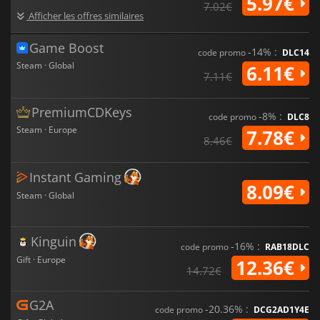
5.97€
7.02€
Afficher les offres similaires
Game Boost
-14% :
code promo
DLC14
Steam · Global
6.11€
7.11€
PremiumCDKeys
-8% :
code promo
DLC8
Steam · Europe
7.78€
8.46€
Instant Gaming
8.09€
Steam · Global
Kinguin
-16% :
code promo
RAB18DLC
Gift · Europe
12.36€
14.72€
G2A
-20.36% :
code promo
DCG2AD1Y4E