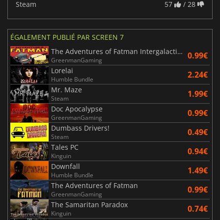
Steam
57
/ 28
ÉGALEMENT PUBLIÉ PAR SCREEN 7
The Adventures of Fatman Intergalactic Indigestion
0.99€
GreenmanGaming
Lorelai
2.24€
Humble Bundle
Mr. Maze
1.99€
Steam
Doc Apocalypse
0.99€
GreenmanGaming
Dumbass Drivers!
0.49€
Steam
Tales PC
0.94€
Kinguin
Downfall
1.49€
Humble Bundle
The Adventures of Fatman
0.99€
GreenmanGaming
The Samaritan Paradox
0.74€
Kinguin