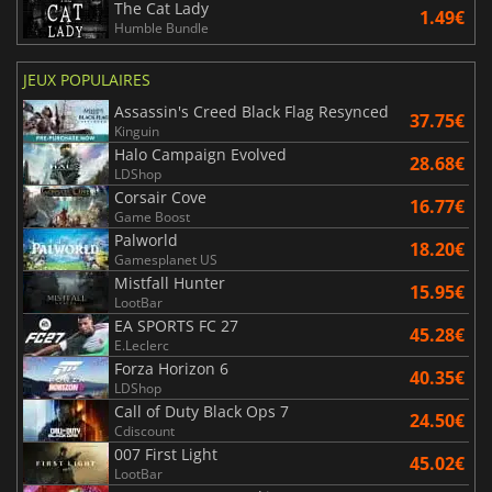
The Cat Lady
1.49€
Humble Bundle
JEUX POPULAIRES
Assassin's Creed Black Flag Resynced
37.75€
Kinguin
Halo Campaign Evolved
28.68€
LDShop
Corsair Cove
16.77€
Game Boost
Palworld
18.20€
Gamesplanet US
Mistfall Hunter
15.95€
LootBar
EA SPORTS FC 27
45.28€
E.Leclerc
Forza Horizon 6
40.35€
LDShop
Call of Duty Black Ops 7
24.50€
Cdiscount
007 First Light
45.02€
LootBar