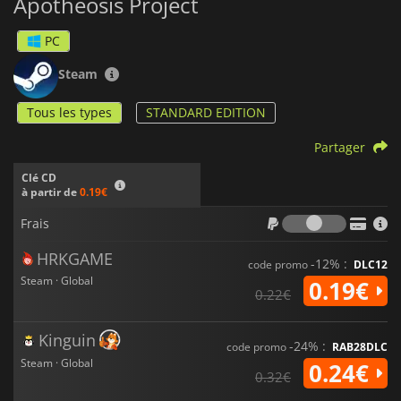
Apotheosis Project
PC
Steam
Tous les types
STANDARD EDITION
Partager
Clé CD
à partir de
0.19€
Frais
Frais
HRKGAME
-12% :
code promo
DLC12
Steam · Global
0.19€
0.22€
Kinguin
-24% :
code promo
RAB28DLC
Steam · Global
0.24€
0.32€