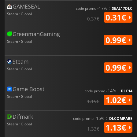
GAMESEAL
-17% :
code promo
SEAL17DLC
Steam · Global
0.31€
0.37€
GreenmanGaming
0.99€
Steam · Global
Steam
0.99€
Steam · Global
Game Boost
-14% :
code promo
DLC14
Steam · Global
1.02€
1.19€
Difmark
-15% :
code promo
DLCOMPARE
Steam · Global
1.13€
1.33€