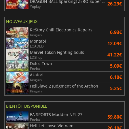
DRAGON BALL Sparking! ZERO Super Limit Breaking NEO
26.29€
Yuplay
NOUVEAUX JEUX
ReStory Chill Electronics Repairs
6.93€
Kinguin
Montabi
12.09€
LOADED
Marvel Tokon Fighting Souls
41.22€
LDShop
Doloc Town
5.09€
Eneba
Akatori
6.10€
Kinguin
HellSlave 2 Judgment of the Archon
5.25€
Kinguin
BIENTÔT DISPONIBLE
EA SPORTS Madden NFL 27
59.80€
Eneba
Hell Let Loose Vietnam
26.10€