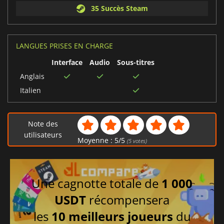
35 Succès Steam
LANGUES PRISES EN CHARGE
Interface
Audio
Sous-titres
Anglais
Italien
Note des
utilisateurs
Moyenne :
5
/
5
(
5
votes)
Une cagnotte totale de
1 000
USDT
récompensera
les
10 meilleurs joueurs
du