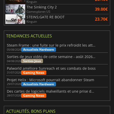
Kinguin
The Sinking City 2
39.00€
Gamesplanet US
STEINS;GATE RE BOOT
23.70€
Kinguin
TENDANCES ACTUELLES
Steam Frame : une fuite sur le prix refroidit les attentes VR
Actualités Hardware
05/08/2026
Sorties de jeux vidéo de cette semaine - août 2026 (semaine 32)
Sorties Jeux
04/08/2026
Palworld améliore Sunreach et ses combats de boss
Gaming News
31/07/2026
Projet Helix : Microsoft pourrait abandonner Steam
Actualités Hardware
29/07/2026
Des cartes de logiciels malveillants et une prise de contrôle de Discord ont touché Meccha Chameleon
Gaming News
28/07/2026
ACTUALITÉS, BONS PLANS