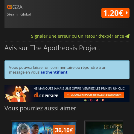
G2A
1.20€
Steam · Global
Signaler une erreur ou un retour d'expérience
Avis sur The Apotheosis Project
Vous pouvez laisser un commentaire ou répondre à un
message en vous
authentifiant
Vous pourriez aussi aimer
36.10
€
2