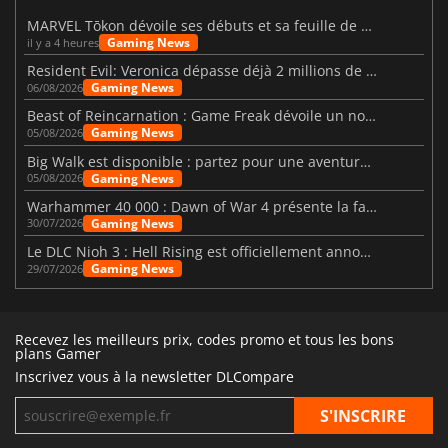
MARVEL Tōkon dévoile ses débuts et sa feuille de route
Gaming News
il y a 4 heures
Resident Evil: Veronica dépasse déjà 2 millions de wishlists
Gaming News
06/08/2026
Beast of Reincarnation : Game Freak dévoile un nouveau pari
Gaming News
05/08/2026
Big Walk est disponible : partez pour une aventure entre amis
Gaming News
05/08/2026
Warhammer 40 000 : Dawn of War 4 présente la faction des Nécrons
Gaming News
30/07/2026
Le DLC Nioh 3 : Hell Rising est officiellement annoncé
Gaming News
29/07/2026
Recevez les meilleurs prix, codes promo et tous les bons
plans Gamer
Inscrivez vous à la newsletter DLCompare