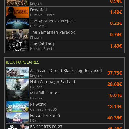
0.94€
Kinguin
Downfall
1.49€
Humble Bundle
The Apotheosis Project
0.20€
HRKGAME
The Samaritan Paradox
0.74€
Kinguin
The Cat Lady
1.49€
Humble Bundle
JEUX POPULAIRES
Assassin's Creed Black Flag Resynced
37.75€
Kinguin
Halo Campaign Evolved
28.68€
LDShop
Mistfall Hunter
16.01€
LootBar
Palworld
18.19€
Gamesplanet US
Forza Horizon 6
40.35€
LDShop
EA SPORTS FC 27
45.28€