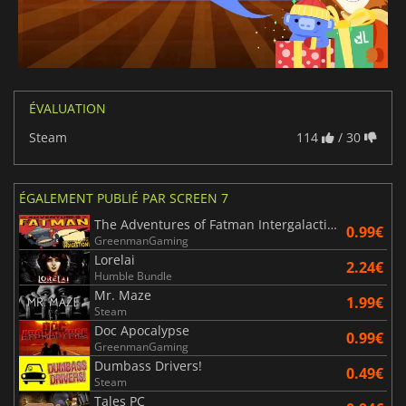
ÉVALUATION
Steam
114
/ 30
ÉGALEMENT PUBLIÉ PAR SCREEN 7
The Adventures of Fatman Intergalactic Indigestion
0.99€
GreenmanGaming
Lorelai
2.24€
Humble Bundle
Mr. Maze
1.99€
Steam
Doc Apocalypse
0.99€
GreenmanGaming
Dumbass Drivers!
0.49€
Steam
Tales PC