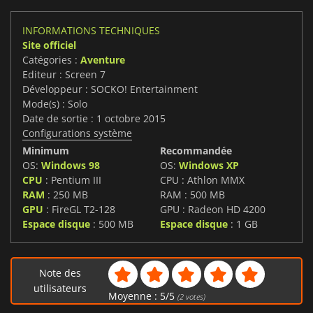
INFORMATIONS TECHNIQUES
Site officiel
Catégories :
Aventure
Editeur : Screen 7
Développeur : SOCKO! Entertainment
Mode(s) : Solo
Date de sortie : 1 octobre 2015
Configurations système
Minimum
Recommandée
OS:
Windows 98
OS:
Windows XP
CPU
: Pentium III
CPU : Athlon MMX
RAM
: 250 MB
RAM : 500 MB
GPU
: FireGL T2-128
GPU : Radeon HD 4200
Espace disque
: 500 MB
Espace disque
: 1 GB
Note des
utilisateurs
Moyenne :
5
/
5
(
2
votes)