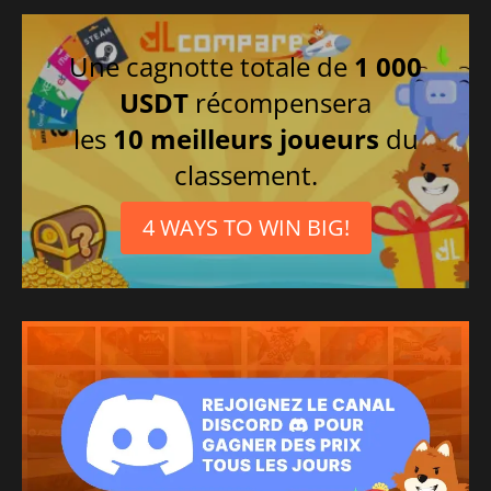
Une cagnotte totale de
1 000
USDT
récompensera
les
10 meilleurs joueurs
du
classement.
4 WAYS TO WIN BIG!