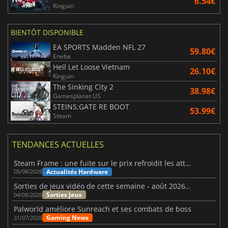
6.54€
Kinguin
BIENTÔT DISPONIBLE
EA SPORTS Madden NFL 27
59.80€
Eneba
Hell Let Loose Vietnam
26.10€
Kinguin
The Sinking City 2
38.98€
Gamesplanet US
STEINS;GATE RE BOOT
53.99€
Steam
TENDANCES ACTUELLES
Steam Frame : une fuite sur le prix refroidit les attentes VR
Actualités Hardware
05/08/2026
Sorties de jeux vidéo de cette semaine - août 2026 (semaine 32)
Sorties Jeux
04/08/2026
Palworld améliore Sunreach et ses combats de boss
Gaming News
31/07/2026