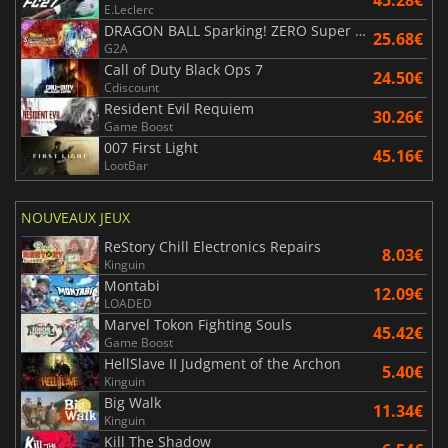
E.Leclerc
DRAGON BALL Sparking! ZERO Super Limit Breaking NEO
25.68€
G2A
Call of Duty Black Ops 7
24.50€
Cdiscount
Resident Evil Requiem
30.26€
Game Boost
007 First Light
45.16€
LootBar
NOUVEAUX JEUX
ReStory Chill Electronics Repairs
8.03€
Kinguin
Montabi
12.09€
LOADED
Marvel Tokon Fighting Souls
45.42€
Game Boost
HellSlave II Judgment of the Archon
5.40€
Kinguin
Big Walk
11.34€
Kinguin
Kill The Shadow