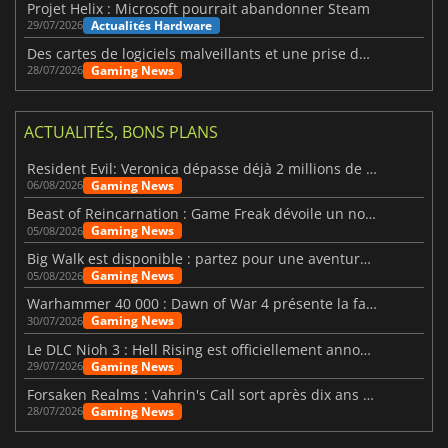
Projet Helix : Microsoft pourrait abandonner Steam
Actualités Hardware
29/07/2026
Des cartes de logiciels malveillants et une prise de contrôle de Discord ont touché Meccha Chameleon
Gaming News
28/07/2026
ACTUALITÉS, BONS PLANS
Resident Evil: Veronica dépasse déjà 2 millions de wishlists
Gaming News
06/08/2026
Beast of Reincarnation : Game Freak dévoile un nouveau pari
Gaming News
05/08/2026
Big Walk est disponible : partez pour une aventure entre amis
Gaming News
05/08/2026
Warhammer 40 000 : Dawn of War 4 présente la faction des Nécrons
Gaming News
30/07/2026
Le DLC Nioh 3 : Hell Rising est officiellement annoncé
Gaming News
29/07/2026
Forsaken Realms : Vahrin's Call sort après dix ans de développement
Gaming News
28/07/2026