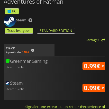
Adventures of Fatman
PC
Steam
Tous les types
STANDARD EDITION
Partager
Clé CD
à partir de
0.99€
GreenmanGaming
0.99€
Steam · Global
Steam
0.99€
Steam · Global
Signaler une erreur ou un retour d'expérience