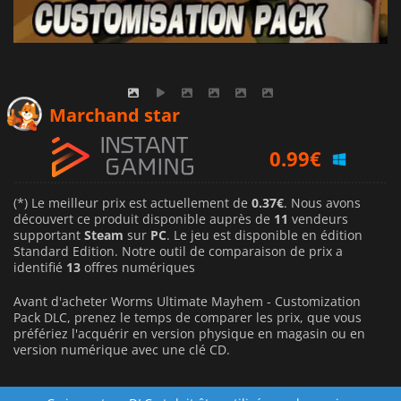
0.67
€
Marchand star
0.99
€
0.37
€
(*) Le meilleur prix est actuellement de
0.37€
. Nous avons
découvert ce produit disponible auprès de
11
vendeurs
supportant
Steam
sur
PC
. Le jeu est disponible en édition
Standard Edition. Notre outil de comparaison de prix a
identifié
13
offres numériques
Avant d'acheter Worms Ultimate Mayhem - Customization
Pack DLC, prenez le temps de comparer les prix, que vous
préfériez l'acquérir en version physique en magasin ou en
version numérique avec une clé CD.