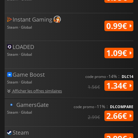
Instant Gaming
0.99€
Steam · Global
LOADED
1.09€
Steam · Global
Game Boost
-14% :
code promo
DLC14
Steam · Global
1.34€
1.56€
Afficher les offres similaires
GamersGate
-11% :
code promo
DLCOMPARE
Steam · Global
2.66€
2.99€
Steam