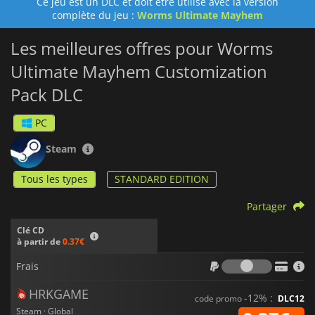
Ce jeu est un DLC et doit être utilisé avec la version
complète du jeu :
Worms Ultimate Mayhem
Les meilleures offres pour Worms
Ultimate Mayhem Customization
Pack DLC
PC
Steam
Tous les types
STANDARD EDITION
Partager
Clé CD
à partir de
0.37€
Frais
Frais
HRKGAME
-12% :
code promo
DLC12
Steam · Global