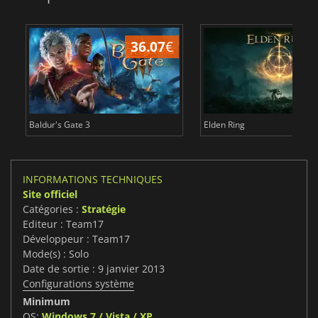
36.07
€
2
Baldur's Gate 3
Elden Ring
INFORMATIONS TECHNIQUES
Site officiel
Catégories :
Stratégie
Editeur : Team17
Développeur : Team17
Mode(s) : Solo
Date de sortie : 9 janvier 2013
Configurations système
Minimum
OS:
Windows 7 / Vista / XP