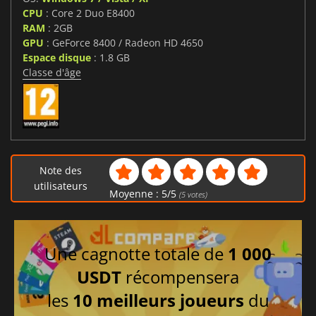
CPU
: Core 2 Duo E8400
RAM
: 2GB
GPU
: GeForce 8400 / Radeon HD 4650
Espace disque
: 1.8 GB
Classe d'âge
Note des
utilisateurs
Moyenne :
5
/
5
(
5
votes)
Une cagnotte totale de
1 000
USDT
récompensera
les
10 meilleurs joueurs
du