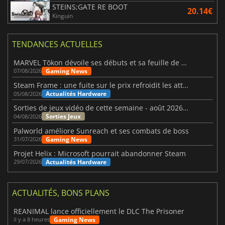
STEINS;GATE RE BOOT
20.14€
Kinguin
TENDANCES ACTUELLES
MARVEL Tōkon dévoile ses débuts et sa feuille de route
Gaming News
07/08/2026
Steam Frame : une fuite sur le prix refroidit les attentes VR
Actualités Hardware
05/08/2026
Sorties de jeux vidéo de cette semaine - août 2026 (semaine 32)
Sorties Jeux
04/08/2026
Palworld améliore Sunreach et ses combats de boss
Gaming News
31/07/2026
Projet Helix : Microsoft pourrait abandonner Steam
Actualités Hardware
29/07/2026
ACTUALITÉS, BONS PLANS
REANIMAL lance officiellement le DLC The Prisoner
Gaming News
il y a 8 heures