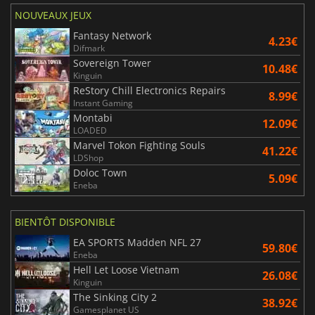
NOUVEAUX JEUX
Fantasy Network
4.23€
Difmark
Sovereign Tower
10.48€
Kinguin
ReStory Chill Electronics Repairs
8.99€
Instant Gaming
Montabi
12.09€
LOADED
Marvel Tokon Fighting Souls
41.22€
LDShop
Doloc Town
5.09€
Eneba
BIENTÔT DISPONIBLE
EA SPORTS Madden NFL 27
59.80€
Eneba
Hell Let Loose Vietnam
26.08€
Kinguin
The Sinking City 2
38.92€
Gamesplanet US