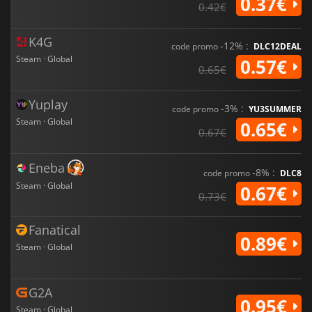
0.37€
0.42€
K4G
-12% :
code promo
DLC12DEAL
Steam · Global
0.57€
0.65€
Yuplay
-3% :
code promo
YU3SUMMER
Steam · Global
0.65€
0.67€
Eneba
-8% :
code promo
DLC8
Steam · Global
0.67€
0.73€
Fanatical
0.89€
Steam · Global
G2A
0.95€
Steam · Global