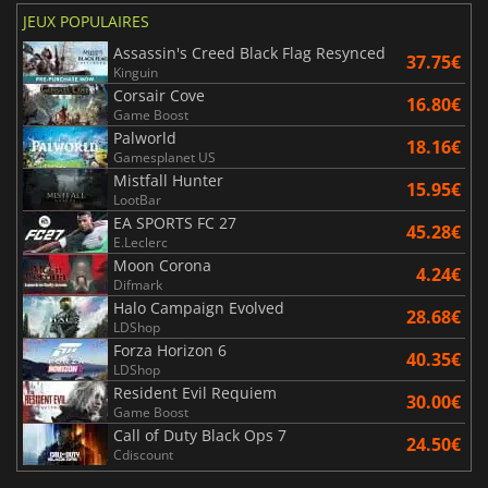
JEUX POPULAIRES
Assassin's Creed Black Flag Resynced
37.75€
Kinguin
Corsair Cove
16.80€
Game Boost
Palworld
18.16€
Gamesplanet US
Mistfall Hunter
15.95€
LootBar
EA SPORTS FC 27
45.28€
E.Leclerc
Moon Corona
4.24€
Difmark
Halo Campaign Evolved
28.68€
LDShop
Forza Horizon 6
40.35€
LDShop
Resident Evil Requiem
30.00€
Game Boost
Call of Duty Black Ops 7
24.50€
Cdiscount