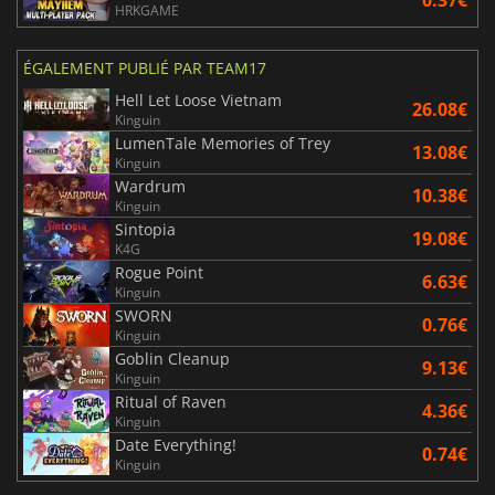
HRKGAME
ÉGALEMENT PUBLIÉ PAR TEAM17
Hell Let Loose Vietnam
26.08€
Kinguin
LumenTale Memories of Trey
13.08€
Kinguin
Wardrum
10.38€
Kinguin
Sintopia
19.08€
K4G
Rogue Point
6.63€
Kinguin
SWORN
0.76€
Kinguin
Goblin Cleanup
9.13€
Kinguin
Ritual of Raven
4.36€
Kinguin
Date Everything!
0.74€
Kinguin