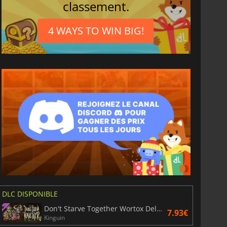
classement.
4 WAYS TO WIN BIG!
DLC DISPONIBLE
Don't Starve Together Wortox Deluxe Chest
7.93€
Kinguin