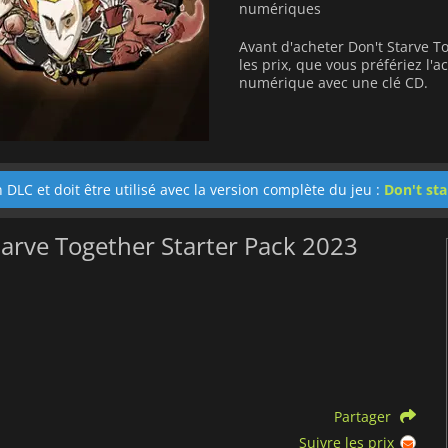
numériques
Avant d'acheter Don't Starve T
les prix, que vous préfériez l
numérique avec une clé CD.
 DLC et doit être utilisé avec la version complète du jeu :
Don't sta
tarve Together Starter Pack 2023
Partager
Suivre les prix