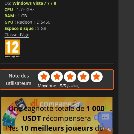
OS:
Windows Vista / 7 / 8
CPU
: 1.7+ GHz
RAM
: 1 GB
GPU
: Radeon HD 5450
Espace disque
: 3 GB
Classe d'âge
Note des
utilisateurs
Moyenne :
5
/
5
(
5
votes)
Une cagnotte totale de
1 000
USDT
récompensera
les
10 meilleurs joueurs
du