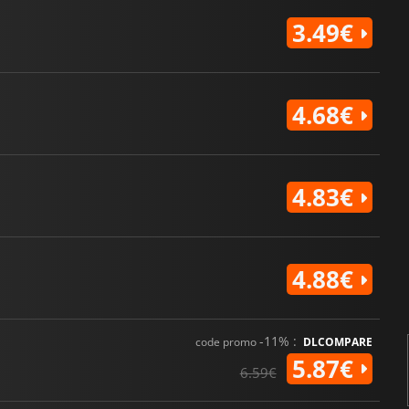
3.49€
4.68€
4.83€
4.88€
-11% :
code promo
DLCOMPARE
5.87€
6.59€