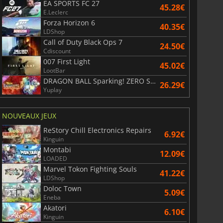
EA SPORTS FC 27
45.28€
E.Leclerc
Forza Horizon 6
40.35€
LDShop
Call of Duty Black Ops 7
24.50€
Cdiscount
007 First Light
45.02€
LootBar
DRAGON BALL Sparking! ZERO Super Limit Breaking NEO
26.29€
Yuplay
NOUVEAUX JEUX
ReStory Chill Electronics Repairs
6.92€
Kinguin
Montabi
12.09€
LOADED
Marvel Tokon Fighting Souls
41.22€
LDShop
Doloc Town
5.09€
Eneba
Akatori
6.10€
Kinguin