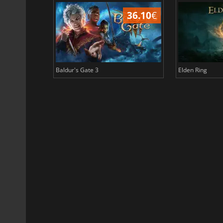
45.02
€
36.10
€
Baldur's Gate 3
Elden Ring