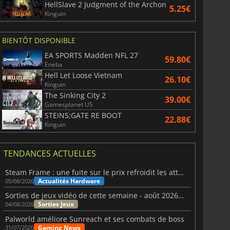
HellSlave 2 Judgment of the Archon
5.25€
Kinguin
BIENTÔT DISPONIBLE
EA SPORTS Madden NFL 27
59.80€
Eneba
Hell Let Loose Vietnam
26.10€
Kinguin
The Sinking City 2
39.00€
Gamesplanet US
STEINS;GATE RE BOOT
22.88€
Kinguin
TENDANCES ACTUELLES
Steam Frame : une fuite sur le prix refroidit les attentes VR
Actualités Hardware
05/08/2026
Sorties de jeux vidéo de cette semaine - août 2026 (semaine 32)
Sorties Jeux
04/08/2026
Palworld améliore Sunreach et ses combats de boss
Gaming News
31/07/2026