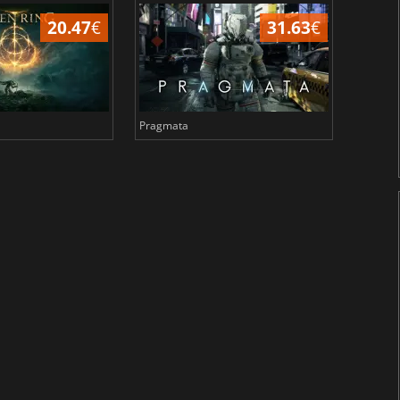
20.47
€
31.63
€
Pragmata
Total 