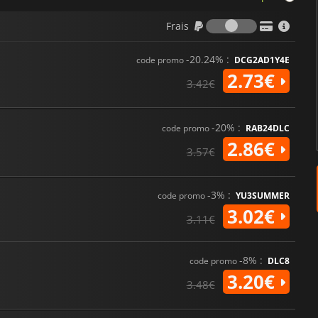
Frais
Frais
-20.24% :
code promo
DCG2AD1Y4E
2.73€
3.42€
-20% :
code promo
RAB24DLC
2.86€
3.57€
-3% :
code promo
YU3SUMMER
3.02€
3.11€
-8% :
code promo
DLC8
3.20€
3.48€