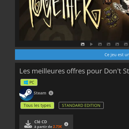
Ce jeu est un
Les meilleures offres pour Don't S
PC
Steam
Tous les types
STANDARD EDITION
Clé CD
à partir de
2.73€