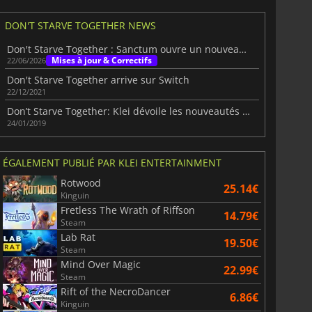
DON'T STARVE TOGETHER NEWS
Don't Starve Together : Sanctum ouvre un nouveau chapitre
Mises à jour & Correctifs
22/06/2026
Don't Starve Together arrive sur Switch
22/12/2021
Don’t Starve Together: Klei dévoile les nouveautés pour 2019
24/01/2019
ÉGALEMENT PUBLIÉ PAR KLEI ENTERTAINMENT
Rotwood
25.14€
Kinguin
Fretless The Wrath of Riffson
14.79€
Steam
Lab Rat
19.50€
Steam
Mind Over Magic
22.99€
Steam
Rift of the NecroDancer
6.86€
Kinguin