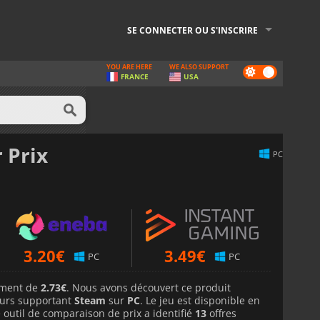
SE CONNECTER OU S'INSCRIRE
YOU ARE HERE
WE ALSO SUPPORT
Dark
FRANCE
USA
mode
 Prix
PC
3.20
€
3.49
€
PC
PC
lement de
2.73€
. Nous avons découvert ce produit
urs supportant
Steam
sur
PC
. Le jeu est disponible en
 outil de comparaison de prix a identifié
13
offres