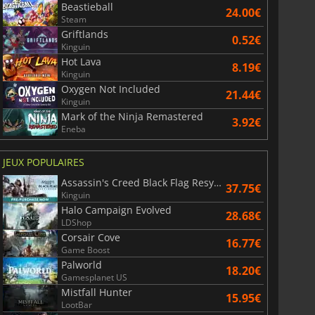
Beastieball
24.00€
6.75
€
15.48
€
Steam
Griftlands
0.52€
Kinguin
Hot Lava
8.19€
Kinguin
Oxygen Not Included
21.44€
War WARHAMMER 3
Lies Of P
Kinguin
Mark of the Ninja Remastered
3.92€
Eneba
JEUX POPULAIRES
Assassin's Creed Black Flag Resynced
37.75€
Kinguin
Halo Campaign Evolved
28.68€
LDShop
Corsair Cove
16.77€
Game Boost
Palworld
18.20€
Gamesplanet US
Mistfall Hunter
15.95€
LootBar