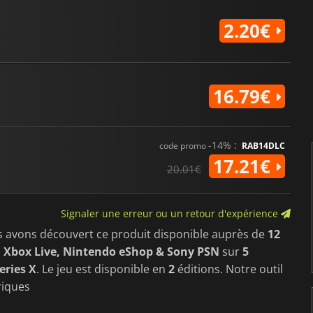
2.20€
16.79€
-14% :
code promo
RAB14DLC
17.21€
20.01€
Signaler une erreur ou un retour d'expérience
s avons découvert ce produit disponible auprès de
12
 Xbox Live, Nintendo eShop & Sony PSN
sur
5
eries X
. Le jeu est disponible en
2
éditions. Notre outil
riques