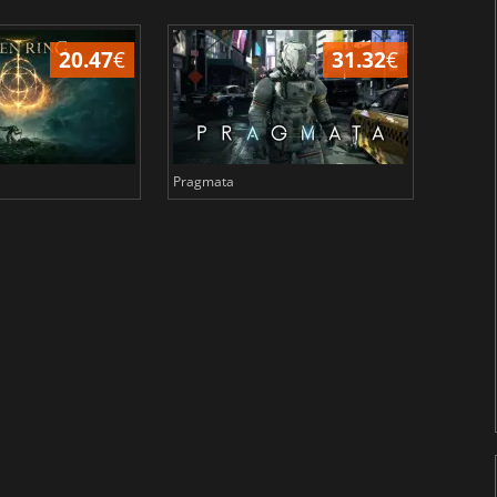
20.47
€
31.32
€
Pragmata
Total 