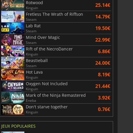
Rotwood
25.14€
Kinguin
Fretless The Wrath of Riffson
14.79€
Steam
Lab Rat
19.50€
Steam
Mind Over Magic
22.99€
Steam
Rift of the NecroDancer
6.86€
Kinguin
Beastieball
24.00€
Steam
Hot Lava
8.19€
Kinguin
Oxygen Not Included
21.44€
Kinguin
Mark of the Ninja Remastered
3.92€
Eneba
Don't starve together
0.76€
Kinguin
JEUX POPULAIRES