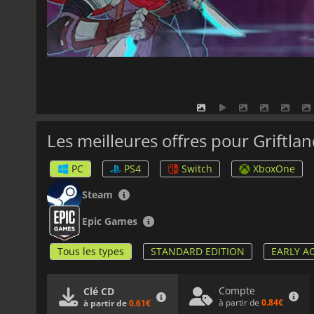
Les meilleures offres pour Griftla
PC
PS4
Switch
XboxOne
Steam
Epic Games
Tous les types
STANDARD EDITION
EARLY A
Compte
Clé CD
à partir de
0.84€
à partir de
0.61€