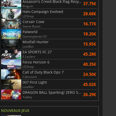
Assassin's Creed Black Flag Resynced
37.75€
Kinguin
Halo Campaign Evolved
6.75
€
15.48
€
28.68€
LDShop
Corsair Cove
16.77€
Game Boost
Palworld
18.20€
Gamesplanet US
Mistfall Hunter
War WARHAMMER 3
Lies Of P
15.95€
LootBar
EA SPORTS FC 27
45.28€
E.Leclerc
Forza Horizon 6
40.35€
LDShop
Call of Duty Black Ops 7
24.50€
Cdiscount
007 First Light
45.02€
LootBar
DRAGON BALL Sparking! ZERO Super Limit Breaking NEO
26.29€
Yuplay
NOUVEAUX JEUX