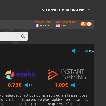
SE CONNECTER OU S'INSCRIRE
YOU ARE HERE
WE ALSO SUPPORT
Dark
FRANCE
USA
mode
PC
PS4
0.73
€
1.09
€
PC
PC
it miteux et chaotique où les seuls qui ne finissent pas
es avec les mots ou encore plus rapides avec les armes.
ogue-lite, dont l'histoire montre que vos décisions