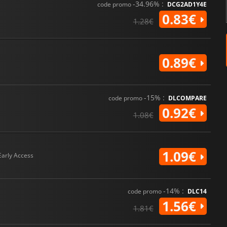
-34.96% :
code promo
DCG2AD1Y4E
0.83€
1.28€
0.89€
-15% :
code promo
DLCOMPARE
0.92€
1.08€
1.09€
Early Access
-14% :
code promo
DLC14
1.56€
1.81€