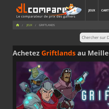
JEUX
CART
Le comparateur de prix des gamers
JEUX
GRIFTLANDS
Achetez
Griftlands
au Meille