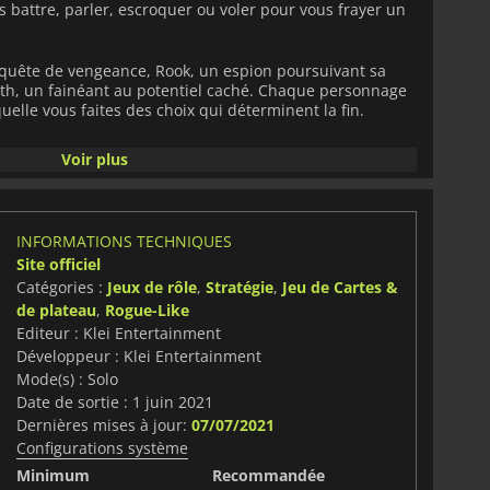
 battre, parler, escroquer ou voler pour vous frayer un
 quête de vengeance, Rook, un espion poursuivant sa
ith, un fainéant au potentiel caché. Chaque personnage
uelle vous faites des choix qui déterminent la fin.
ous donnent des options pour le combat ou la
Voir plus
 vous spécialiser dans l'une ou l'autre de ces options,
uences. Tuer vos ennemis peut vous apporter une
s vous devrez affronter leurs amis vengeurs en cours de
ent sur la négociation vous rendrait vulnérable dans
INFORMATIONS TECHNIQUES
z pas vous en sortir par la négociation.
Site officiel
Catégories :
Jeux de rôle
,
Stratégie
,
Jeu de Cartes &
 chose à offrir à quiconque possède les compétences
de plateau
,
Rogue-Like
r la force ou par la ruse. Explorez un environnement
 et rencontrez des personnages fascinants qui veulent
Editeur : Klei Entertainment
lands
est aussi impitoyable que ses habitants. Choisissez
Développeur : Klei Entertainment
mes et vos amis si vous voulez vous en sortir vivant.
Mode(s) : Solo
Date de sortie : 1 juin 2021
Dernières mises à jour:
07/07/2021
Configurations système
Minimum
Recommandée