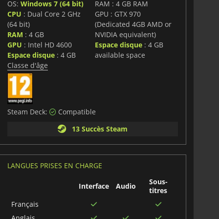
OS:
Windows 7 (64 bit)
RAM : 4 GB RAM
CPU
: Dual Core 2 GHz
GPU : GTX 970
(64 bit)
(Dedicated 4GB AMD or
RAM
: 4 GB
NVIDIA equivalent)
GPU
: Intel HD 4600
Espace disque
: 4 GB
Espace disque
: 4 GB
available space
Classe d'âge
Steam Deck:
Compatible
13 Succès Steam
LANGUES PRISES EN CHARGE
Sous-
Interface
Audio
titres
Français
Anglais