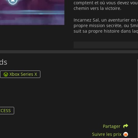
comptent et où vous devez vous
chemin vers la victoire.
Incarnez Sal, un aventurier en
propre mission secrète, ou Sm
suit sa propre histoire dans laq
Collectionnez des cartes qui v
négociation. Vous êtes libre de
mais ces choix ont des conséq
récompense à court terme, mai
nds
route. Vous concentrer uniquem
des situations où vous ne pouve
Xbox Series X
Le monde de Havaria a quelque
nécessaires pour la prendre pa
magnifique, dessiné à la main,
probablement vous tuer.
Grift
soigneusement vos mots, vos ar
CCESS
Partager
Suivre les prix