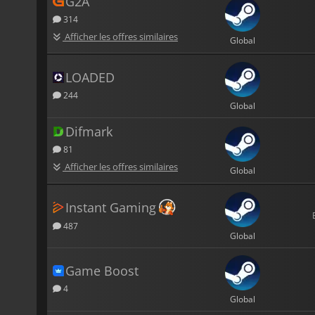
G2A
314
Afficher les offres similaires
Global
LOADED
244
Global
Difmark
81
Afficher les offres similaires
Global
Instant Gaming
487
Global
Game Boost
4
Global