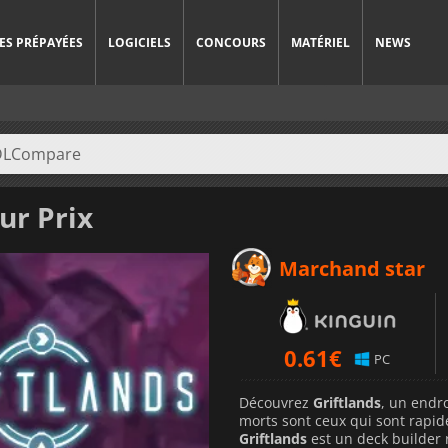
ES PRÉPAYÉES
LOGICIELS
CONCOURS
MATÉRIEL
NEWS
ur Prix
Marchand star
0.61
€
PC
Découvrez
Griftlands
, un endro
morts sont ceux qui sont rapid
Griftlands
est un deck builder r