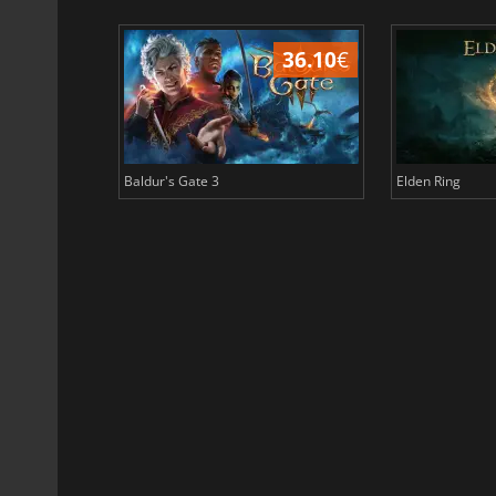
45.02
€
36.10
€
Baldur's Gate 3
Elden Ring