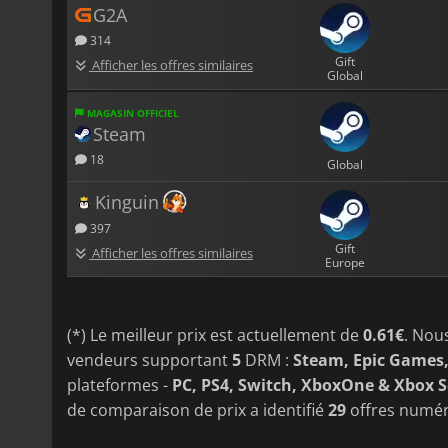
G2A
314
Gift
Afficher les offres similaires
Global
MAGASIN OFFICIEL
Steam
18
Global
Kinguin
397
Gift
Afficher les offres similaires
Europe
(*) Le meilleur prix est actuellement de
0.61€
. Nou
vendeurs supportant
5
DRM :
Steam, Epic Games,
plateformes -
PC, PS4, Switch, XboxOne & Xbox S
de comparaison de prix a identifié
29
offres numé