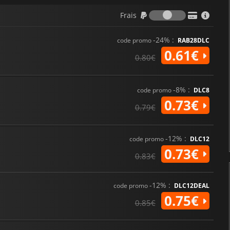
Frais
Frais
-24% :
code promo
RAB28DLC
0.61€
0.80€
-8% :
code promo
DLC8
0.73€
0.79€
-12% :
code promo
DLC12
0.73€
0.83€
-12% :
code promo
DLC12DEAL
0.75€
0.85€