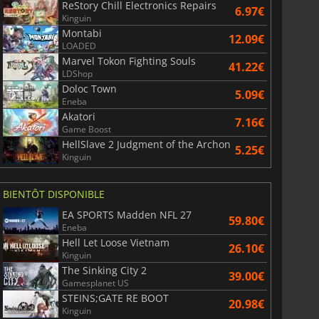
ReStory Chill Electronics Repairs
6.97€
Kinguin
Montabi
12.09€
LOADED
Marvel Tokon Fighting Souls
41.22€
LDShop
Doloc Town
5.09€
Eneba
Akatori
7.16€
Game Boost
HellSlave 2 Judgment of the Archon
5.25€
Kinguin
BIENTÔT DISPONIBLE
EA SPORTS Madden NFL 27
59.80€
Eneba
Hell Let Loose Vietnam
26.10€
Kinguin
The Sinking City 2
39.00€
Gamesplanet US
STEINS;GATE RE BOOT
20.98€
Kinguin