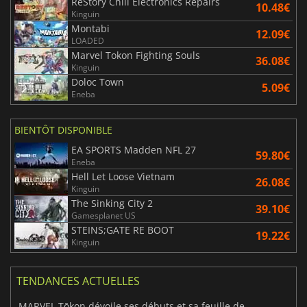
ReStory Chill Electronics Repairs
10.48€
Kinguin
Montabi
12.09€
LOADED
Marvel Tokon Fighting Souls
36.08€
Kinguin
Doloc Town
5.09€
Eneba
BIENTÔT DISPONIBLE
EA SPORTS Madden NFL 27
59.80€
Eneba
Hell Let Loose Vietnam
26.08€
Kinguin
The Sinking City 2
39.10€
Gamesplanet US
STEINS;GATE RE BOOT
19.22€
Kinguin
TENDANCES ACTUELLES
MARVEL Tōkon dévoile ses débuts et sa feuille de route