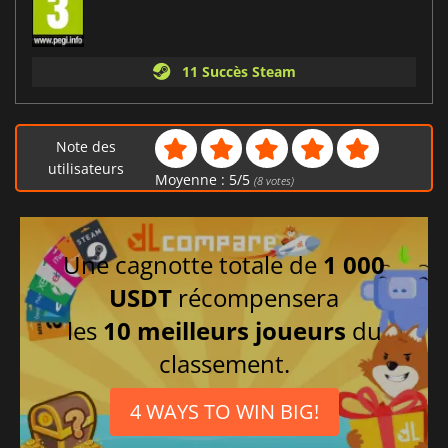
11 Succès Steam
Note des
utilisateurs
Moyenne :
5
/
5
(
8
votes)
Une cagnotte totale de
1 000
USDT
récompensera
les
10 meilleurs joueurs
du
classement.
4 WAYS TO WIN BIG!