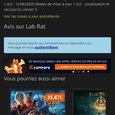
1.4.0 -
12/06/2025 (Notes de mise à jour 1.4.0 - Localisation et
raccourcis clavier !)
Voir les mises à jour précédente
Avis sur Lab Rat
Vous pouvez laisser un commentaire ou répondre à un
message en vous
authentifiant
Vous pourriez aussi aimer
35.87
€
2