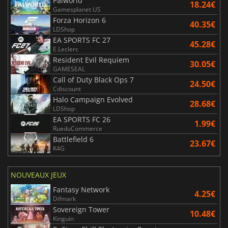
Palworld
18.24€
Gamesplanet US
Forza Horizon 6
40.35€
LDShop
EA SPORTS FC 27
45.28€
E.Leclerc
Resident Evil Requiem
30.05€
GAMESEAL
Call of Duty Black Ops 7
24.50€
Cdiscount
Halo Campaign Evolved
28.68€
LDShop
EA SPORTS FC 26
1.99€
RueduCommerce
Battlefield 6
23.67€
K4G
NOUVEAUX JEUX
Fantasy Network
4.25€
Difmark
Sovereign Tower
10.48€
Kinguin