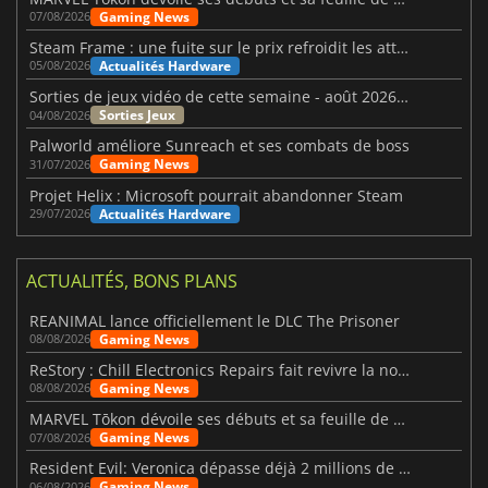
Gaming News
07/08/2026
Steam Frame : une fuite sur le prix refroidit les attentes VR
Actualités Hardware
05/08/2026
Sorties de jeux vidéo de cette semaine - août 2026 (semaine 32)
Sorties Jeux
04/08/2026
Palworld améliore Sunreach et ses combats de boss
Gaming News
31/07/2026
Projet Helix : Microsoft pourrait abandonner Steam
Actualités Hardware
29/07/2026
ACTUALITÉS, BONS PLANS
REANIMAL lance officiellement le DLC The Prisoner
Gaming News
08/08/2026
ReStory : Chill Electronics Repairs fait revivre la nostalgie des années 2000
Gaming News
08/08/2026
MARVEL Tōkon dévoile ses débuts et sa feuille de route
Gaming News
07/08/2026
Resident Evil: Veronica dépasse déjà 2 millions de wishlists
Gaming News
06/08/2026